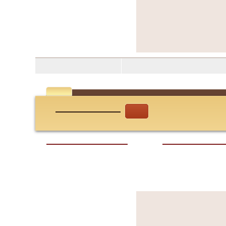
Бойцовский Клуб
Великие битвы, по
поддержкой Нейтрал
вам нужно сделать -
нас!
8
Project: dWar
+
16
▪
Онлайновые игры
(171)
▪
браузерные и