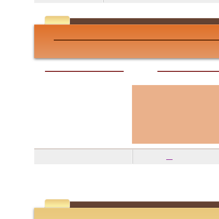
Бонус:
472
3
Старый Бойцовский Клуб «Олдбк
▪
Онлайновые игры
(171)
▪
домен 2 уров
В центре сюжет
склонностей — све
удерживается лишь с
провели работу, чт
увлекательным.
Новости:
11