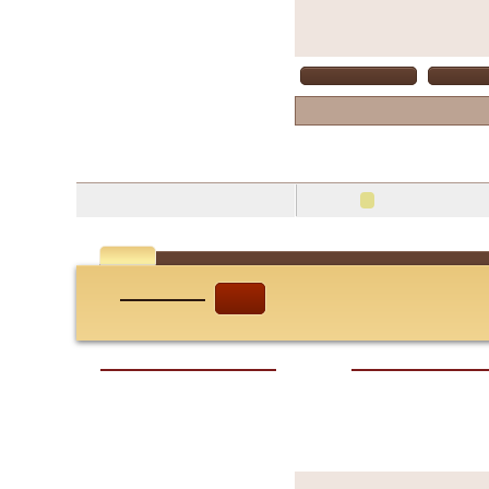
Бойцовского кл
его расцвета 
воплощены в пр
Для комфортной
популярные горо
Регистрация
Фору
>>>
Оценка:
3
Бонус:
5
Новос
7
АнтиБК
+
18
▪
Онлайновые игры
(171)
▪
браузерные и