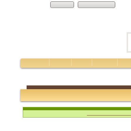
Гость
Войти
Регистрация
Добавить
Новости
Отстойник
Вопр
Рейтинг сайтов: бойц
Итоги конкурсов
: подведены
и троянских коней
.