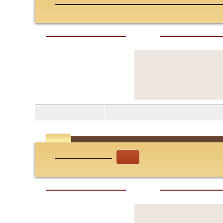
4
DarkBK - Легендарный Бойцовски
▪
Онлайновые игры
(171)
▪
браузерные и
ДаркБК — беспла
себя всё лучшее 
современных проекто
множество крутых но
5
Combats life
+
16