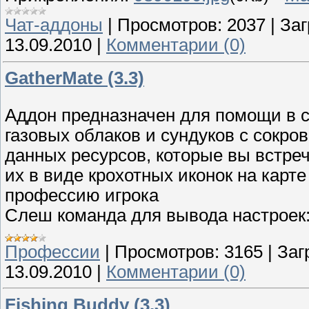
Чат-аддоны
|
Просмотров:
2037
|
Заг
13.09.2010
|
Комментарии (0)
GatherMate (3.3)
Аддон предназначен для помощи в с
газовых облаков и сундуков с сокров
данных ресурсов, которые вы встреч
их в виде крохотных иконок на карт
профессию игрока
Слеш команда для вывода настроек
Профессии
|
Просмотров:
3165
|
Заг
13.09.2010
|
Комментарии (0)
Fishing Buddy (3.3)