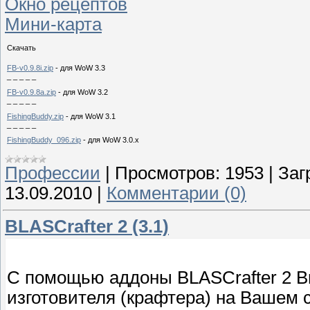
Окно рецептов
Мини-карта
Скачать
FB-v0.9.8i.zip
- для WoW 3.3
_ _ _ _ _
FB-v0.9.8a.zip
- для WoW 3.2
_ _ _ _ _
FishingBuddy.zip
- для WoW 3.1
_ _ _ _ _
FishingBuddy_096.zip
- для WoW 3.0.x
Профессии
|
Просмотров:
1953
|
Заг
13.09.2010
|
Комментарии (0)
BLASCrafter 2 (3.1)
С помощью аддоны BLASCrafter 2 В
изготовителя (крафтера) на Вашем с