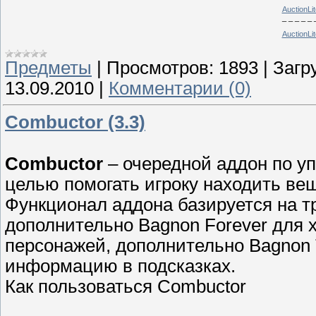
AuctionLit
_ _ _ _ _ 
AuctionLit
Предметы
|
Просмотров:
1893
|
Загр
13.09.2010
|
Комментарии (0)
Combuctor (3.3)
Combuctor
– очередной аддон по у
целью помогать игроку находить вещ
Функционал аддона базируется на т
дополнительно Bagnon Forever для 
персонажей, дополнительно Bagnon T
информацию в подсказках.
Как пользоваться Combuctor