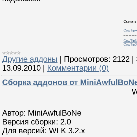
Скачать
CowTip-v
_ _ _ _ _
CowTip3
CowTip3
Другие аддоны
|
Просмотров:
2122
|
13.09.2010
|
Комментарии (0)
Сборка аддонов от MiniAwfulBoN
W
Автор: MiniAwfulBoNe
Версия сборки: 2.0
Для версий: WLK 3.2.x