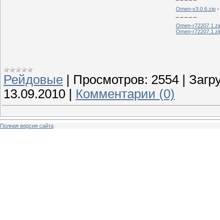
Omen-v3.0.6.zip
-
_ _ _ _ _
Omen-r72207.1.zi
Omen-r72207.1.zi
Рейдовые
|
Просмотров:
2554
|
Загру
13.09.2010
|
Комментарии (0)
Полная версия сайта