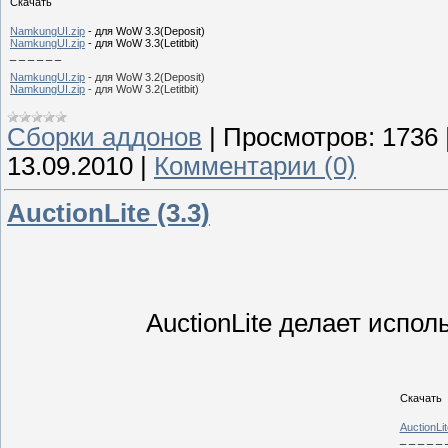
Скачать
NamkungUI.zip
- для WoW 3.3(Deposit)
NamkungUI.zip
- для WoW 3.3(Letitbit)
_ _ _ _ _ _
NamkungUI.zip
- для WoW 3.2(Deposit)
NamkungUI.zip
- для WoW 3.2(Letitbit)
Сборки аддонов
|
Просмотров:
1736
13.09.2010
|
Комментарии (0)
AuctionLite (3.3)
AuctionLite делает испо
Скачать
AuctionLit
_ _ _ _ _ 