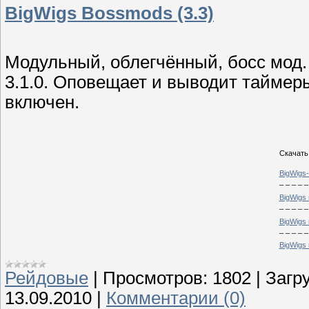
BigWigs Bossmods (3.3)
Модульный, облегчённый, босс мод.
3.1.0. Оповещает и выводит таймер
включен.
Скачать
BigWigs-
_ _ _ _ _
BigWigs 
_ _ _ _ _
BigWigs 
_ _ _ _ _
BigWigs 
Рейдовые
|
Просмотров:
1802
|
Загру
13.09.2010
|
Комментарии (0)