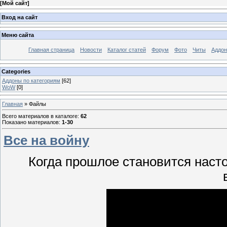
[
Мой сайт
]
Вход на сайт
Меню сайта
Главная страница
Новости
Каталог статей
Форум
Фото
Читы
Аддо
Categories
Аддоны по категориям
[62]
WoW
[0]
Главная
»
Файлы
Всего материалов в каталоге
:
62
Показано материалов
:
1-30
Все на войну
Когда прошлое становится наст