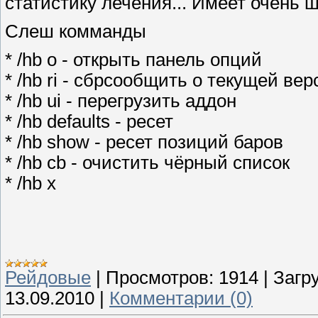
статистику лечения... Имеет очень 
Слеш комманды
* /hb o - открыть панель опций
* /hb ri - сбрсообщить о текущей ве
* /hb ui - перегрузить аддон
* /hb defaults - ресет
* /hb show - ресет позиций баров
* /hb cb - очистить чёрный список
* /hb x
Рейдовые
|
Просмотров:
1914
|
Загру
13.09.2010
|
Комментарии (0)