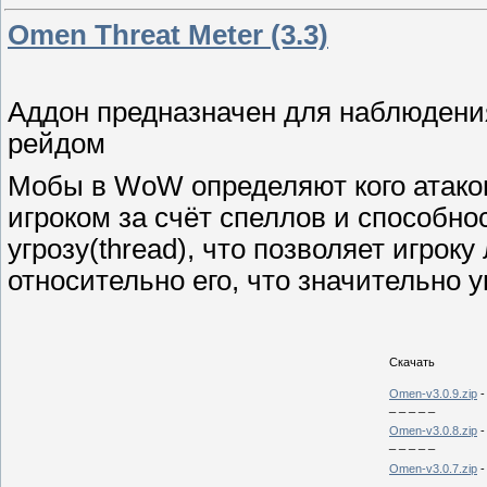
Omen Threat Meter (3.3)
Аддон предназначен для наблюдения
рейдом
Мобы в WoW определяют кого атаков
игроком за счёт спеллов и способн
угрозу(thread), что позволяет игрок
относительно его, что значительно 
Скачать
Omen-v3.0.9.zip
-
_ _ _ _ _
Omen-v3.0.8.zip
-
_ _ _ _ _
Omen-v3.0.7.zip
-
_ _ _ _ _