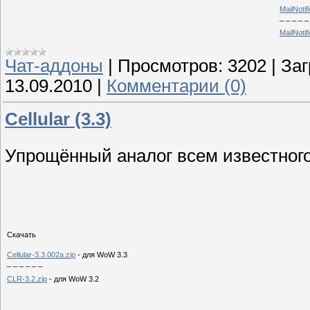
MailNotif
_ _ _ _ _
MailNotif
Чат-аддоны
|
Просмотров:
3202
|
Заг
13.09.2010
|
Комментарии (0)
Cellular (3.3)
Упрощённый аналог всем известного
Скачать
Cellular-3.3.002a.zip
- для WoW 3.3
_ _ _ _ _ _
CLR-3.2.zip
- для WoW 3.2