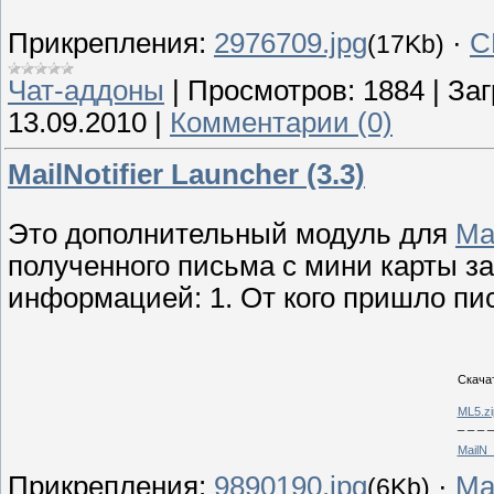
Прикрепления:
2976709.jpg
·
C
(17Kb)
Чат-аддоны
|
Просмотров:
1884
|
Заг
13.09.2010
|
Комментарии (0)
MailNotifier Launcher (3.3)
Это дополнительный модуль для
Mai
полученного письма с мини карты за
информацией: 1. От кого пришло пи
Скача
ML5.zi
_ _ _ _
MailN_
Прикрепления:
9890190.jpg
·
Ma
(6Kb)