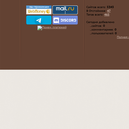
Сайтов всего:
5343
В Отстойнике:
47
Тэгов всего:
465
Сегодня добавлено
...сайтов:
0
...комментариев:
0
...пользователей:
0
Полная 