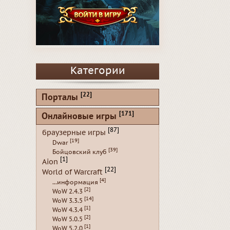
Категории
[22]
Порталы
[171]
Онлайновые игры
[87]
браузерные игры
[19]
Dwar
[39]
Бойцовский клуб
[1]
Aion
[22]
World of Warcraft
[4]
...информация
[2]
WoW 2.4.3
[14]
WoW 3.3.5
[1]
WoW 4.3.4
[2]
WoW 5.0.5
[1]
WoW 5.2.0