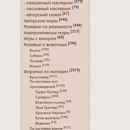
[379]
- смешанный мастеринг
[79]
- пассивный мастеринг
[67]
- авторский сюжет
[646]
Авторские миры
[448]
Ролевые по реальности
[217]
Альтернативные миры
[60]
Игры с юмором
[290]
Ролевые о животных
[103]
Волки
[43]
Собаки
[15]
Лошади
[119]
Кошки
[2979]
Форумки по мотивам
[121]
Кроссовер
По мотивам лит.
[1245]
произведений
[538]
Гарри Поттер
[200]
Сумерки
[24]
Властелин колец
[51]
Таня Гроттер
[8]
Хроники Нарнии
[238]
Коты-воители
[13]
Ведьмак
[627]
По мотивам аниме