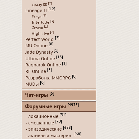
[2]
сразу 80
[12]
Lineage II
[1]
Freya
[3]
Interlude
[1]
Gracia
[2]
High Five
[2]
Perfect World
[8]
MU Online
[1]
Jade Dynasty
[13]
Ultima Online
[1]
Ragnarok Online
[3]
RF Online
[0]
Разработка MMORPG
[0]
MUDы
[5]
Чат-игры
[4933]
Форумные игры
[51]
- локационные
[70]
- смешанные
[688]
- эпизодические
[68]
- активный мастеринг