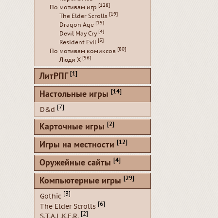
[128]
По мотивам игр
[19]
The Elder Scrolls
[15]
Dragon Age
[4]
Devil May Cry
[5]
Resident Evil
[80]
По мотивам комиксов
[56]
Люди Х
[1]
ЛитРПГ
[14]
Настольные игры
[7]
D&d
[2]
Карточные игры
[12]
Игры на местности
[4]
Оружейные сайты
[29]
Компьютерные игры
[3]
Gothic
[6]
The Elder Scrolls
[2]
S.T.A.L.K.E.R.