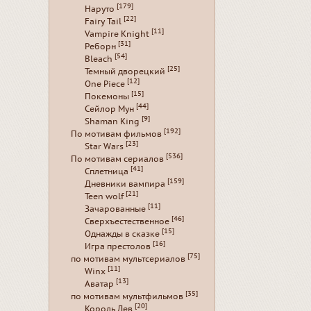
[179]
Наруто
[22]
Fairy Tail
[11]
Vampire Knight
[31]
Реборн
[54]
Bleach
[25]
Темный дворецкий
[12]
One Piece
[15]
Покемоны
[44]
Сейлор Мун
[9]
Shaman King
[192]
По мотивам фильмов
[23]
Star Wars
[536]
По мотивам сериалов
[41]
Сплетница
[159]
Дневники вампира
[21]
Teen wolf
[11]
Зачарованные
[46]
Сверхъестественное
[15]
Однажды в сказке
[16]
Игра престолов
[75]
по мотивам мультсериалов
[11]
Winx
[13]
Аватар
[35]
по мотивам мультфильмов
[20]
Король Лев