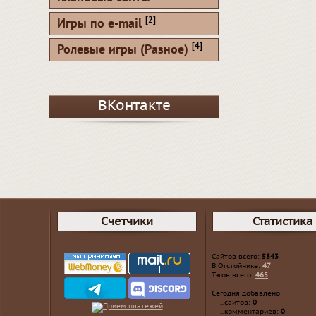
[2]
Игры по e-mail
[4]
Ролевые игры (Разное)
ВКонтакте
Счетчики
Статистика
Сайтов всего:
5343
В Отстойнике:
47
Тэгов всего:
465
Сегодня добавлено
...сайтов:
0
...комментариев:
0