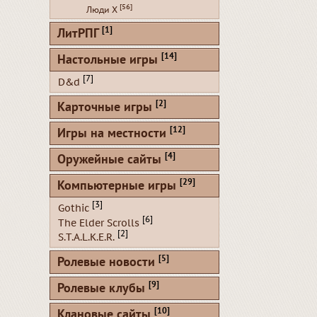
[56]
Люди Х
[1]
ЛитРПГ
[14]
Настольные игры
[7]
D&d
[2]
Карточные игры
[12]
Игры на местности
[4]
Оружейные сайты
[29]
Компьютерные игры
[3]
Gothic
[6]
The Elder Scrolls
[2]
S.T.A.L.K.E.R.
[5]
Ролевые новости
[9]
Ролевые клубы
[10]
Клановые сайты