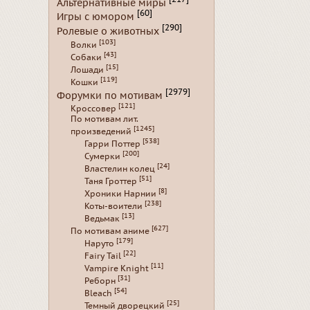
Альтернативные миры
[60]
Игры с юмором
[290]
Ролевые о животных
[103]
Волки
[43]
Собаки
[15]
Лошади
[119]
Кошки
[2979]
Форумки по мотивам
[121]
Кроссовер
По мотивам лит.
[1245]
произведений
[538]
Гарри Поттер
[200]
Сумерки
[24]
Властелин колец
[51]
Таня Гроттер
[8]
Хроники Нарнии
[238]
Коты-воители
[13]
Ведьмак
[627]
По мотивам аниме
[179]
Наруто
[22]
Fairy Tail
[11]
Vampire Knight
[31]
Реборн
[54]
Bleach
[25]
Темный дворецкий