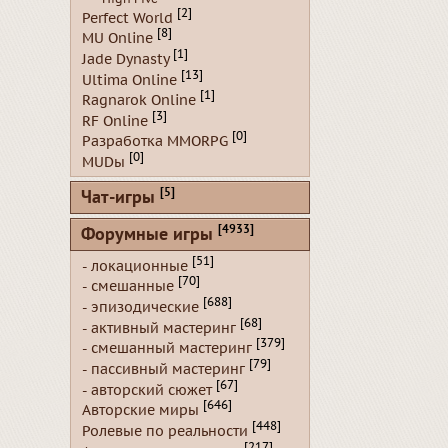
[2]
Perfect World
[8]
MU Online
[1]
Jade Dynasty
[13]
Ultima Online
[1]
Ragnarok Online
[3]
RF Online
[0]
Разработка MMORPG
[0]
MUDы
[5]
Чат-игры
[4933]
Форумные игры
[51]
- локационные
[70]
- смешанные
[688]
- эпизодические
[68]
- активный мастеринг
[379]
- смешанный мастеринг
[79]
- пассивный мастеринг
[67]
- авторский сюжет
[646]
Авторские миры
[448]
Ролевые по реальности
[217]