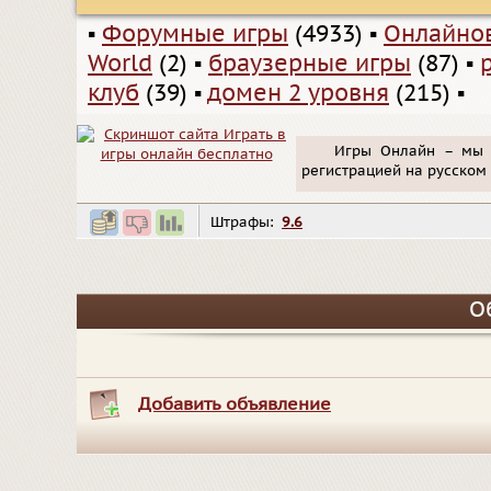
▪
Форумные игры
(4933)
▪
Онлайно
World
(2)
▪
браузерные игры
(87)
▪
клуб
(39)
▪
домен 2 уровня
(215)
▪
Игры Онлайн – мы 
регистрацией на русском 
Штрафы:
9.6
О
Добавить объявление