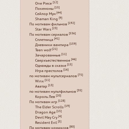
[12]
One Piece
[15]
Покемоны
[44]
Сейлор Мун
[9]
Shaman King
[192]
По мотивам фильмов
[23]
Star Wars
[536]
По мотивам сериалов
[41]
Сплетница
[159]
Дневники вампира
[21]
Teen wolf
[11]
Зачарованные
[46]
Сверхъестественное
[15]
Однажды в сказке
[16]
Игра престолов
[75]
по мотивам мультсериалов
[11]
Winx
[13]
Аватар
[35]
по мотивам мультфильмов
[20]
Король Лев
[128]
По мотивам игр
[19]
The Elder Scrolls
[15]
Dragon Age
[4]
Devil May Cry
[5]
Resident Evil
[80]
По мотивам комиксов