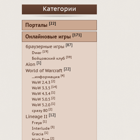
Категории
[22]
Порталы
[171]
Онлайновые игры
[87]
браузерные игры
[19]
Dwar
[39]
Бойцовский клуб
[1]
Aion
[22]
World of Warcraft
[4]
...информация
[2]
WoW 2.4.3
[14]
WoW 3.3.5
[1]
WoW 4.3.4
[2]
WoW 5.0.5
[1]
WoW 5.2.0
[2]
сразу 80
[12]
Lineage II
[1]
Freya
[3]
Interlude
[1]
Gracia
[2]
High Five