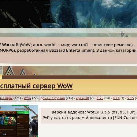
f Warcraft
(WoW; англ. world — мир; warcraft — воинское ремесло)
MMORPG), разработанная Blizzard Entertainment. В данной катагор
сплатный сервер WoW
ые игры
(171)
▪
WoW
(22)
▪
домен 2 уровня
(215)
▪
сразу 80
(2)
▪
3.3.5
(14)
▪
4.3.4
(1)
▪
5.0.5
(2
Версии аддонов: WotLK 3.3.5 (х1, х5, Fun),
PvP у нас есть реалм Аппокалипто [FUN Custom