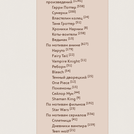
[1245]
произведений
[538]
Гарри Поттер
[200]
Сумерки
[24]
Властелин колец
[51]
Таня Гроттер
[8]
Хроники Нарнии
[238]
Коты-воители
[13]
Ведьмак
[627]
По мотивам аниме
[179]
Наруто
[22]
Fairy Tail
[11]
Vampire Knight
[31]
Реборн
[54]
Bleach
[25]
Темный дворецкий
[12]
One Piece
[15]
Покемоны
[44]
Сейлор Мун
[9]
Shaman King
[192]
По мотивам фильмов
[23]
Star Wars
[536]
По мотивам сериалов
[41]
Сплетница
[159]
Дневники вампира
[21]
Teen wolf