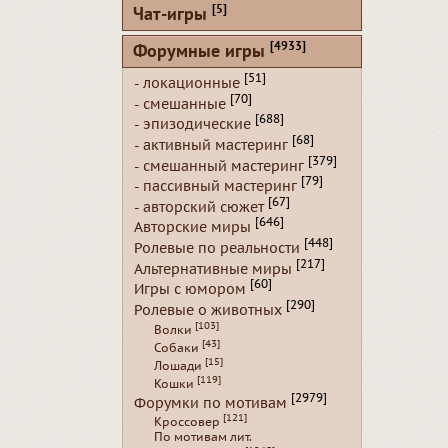
[5]
Чат-игры
[4933]
Форумные игры
[51]
- локационные
[70]
- смешанные
[688]
- эпизодические
[68]
- активный мастеринг
[379]
- смешанный мастеринг
[79]
- пассивный мастеринг
[67]
- авторский сюжет
[646]
Авторские миры
[448]
Ролевые по реальности
[217]
Альтернативные миры
[60]
Игры с юмором
[290]
Ролевые о животных
[103]
Волки
[43]
Собаки
[15]
Лошади
[119]
Кошки
[2979]
Форумки по мотивам
[121]
Кроссовер
По мотивам лит.