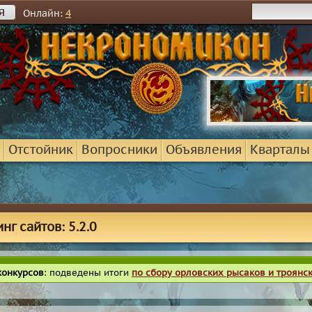
я
Онлайн:
4
Отстойник
Вопросники
Объявления
Кварталы
нг сайтов: 5.2.0
конкурсов
: подведены итоги
по сбору орловских рысаков и троянс