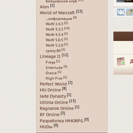
Бойцовский клуб
[1]
Aion
[22]
World of Warcraft
[4]
...информация
[2]
WoW 2.4.3
[14]
WoW 3.3.5
[1]
WoW 4.3.4
[2]
WoW 5.0.5
[1]
WoW 5.2.0
[2]
сразу 80
[12]
Lineage II
Д
[1]
Freya
[3]
Interlude
[1]
Gracia
[2]
High Five
[2]
Perfect World
[8]
MU Online
[1]
Jade Dynasty
[13]
Ultima Online
[1]
Ragnarok Online
[3]
RF Online
[0]
Разработка MMORPG
[0]
MUDы