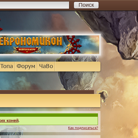
 Топа
Форум
ЧаВо
ких коней
.
Как подписаться?