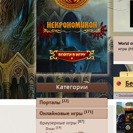
World o
игра (
1
Бе
Категории
▪
Онлайнов
[22]
Порталы
[171]
Онлайновые игры
[87]
браузерные игры
[19]
Dwar
[39]