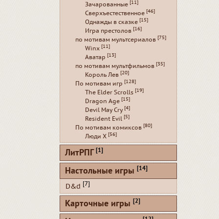
[11]
Зачарованные
[46]
Сверхъестественное
[15]
Однажды в сказке
[16]
Игра престолов
[75]
по мотивам мультсериалов
[11]
Winx
[13]
Аватар
[35]
по мотивам мультфильмов
[20]
Король Лев
[128]
По мотивам игр
[19]
The Elder Scrolls
[15]
Dragon Age
[4]
Devil May Cry
[5]
Resident Evil
[80]
По мотивам комиксов
[56]
Люди Х
[1]
ЛитРПГ
[14]
Настольные игры
[7]
D&d
[2]
Карточные игры