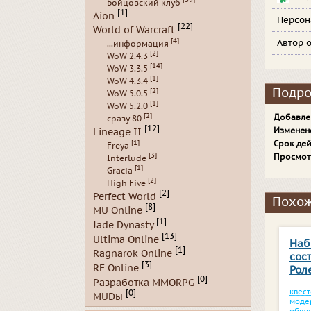
Бойцовский клуб
[1]
Aion
Персо
[22]
World of Warcraft
[4]
Автор 
...информация
[2]
WoW 2.4.3
[14]
WoW 3.3.5
[1]
WoW 4.3.4
Подро
[2]
WoW 5.0.5
[1]
WoW 5.2.0
[2]
Добавле
сразу 80
[12]
Изменен
Lineage II
[1]
Срок дей
Freya
[3]
Просмот
Interlude
[1]
Gracia
[2]
High Five
[2]
Perfect World
Похож
[8]
MU Online
[1]
Jade Dynasty
[13]
Ultima Online
Наб
[1]
Ragnarok Online
сост
[3]
RF Online
Рол
[0]
Разработка MMORPG
квес
[0]
MUDы
моде