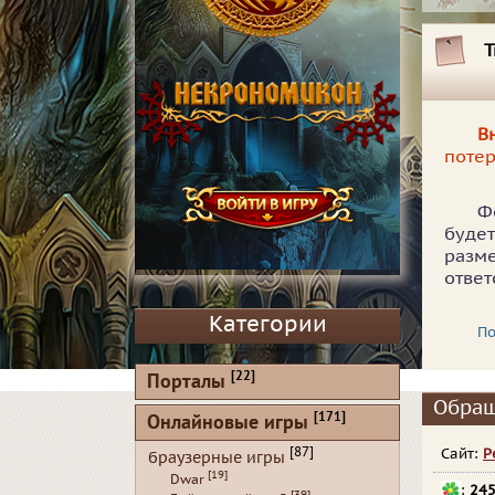
Т
В
потер
Ф
буде
разм
ответ
Категории
П
[22]
Порталы
Обращ
[171]
Онлайновые игры
[87]
Сайт:
Р
браузерные игры
[19]
Dwar
:
24
[39]