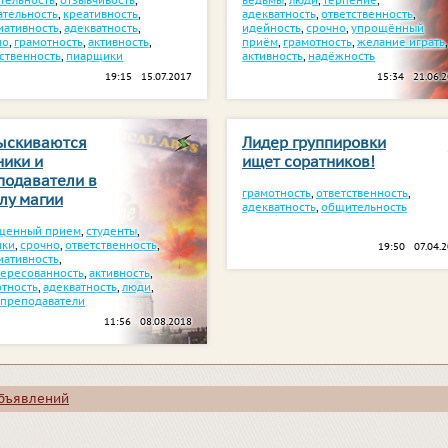
тельность
,
отзывчивость
,
ведьмы
,
люди
,
терпение
,
ательность
,
креативность
,
адекватность
,
ответственность
,
иативность
,
адекватность
,
идейность
,
срочно
,
упрощённый
но
,
грамотность
,
активность
,
приём
,
грамотность
,
желание играть
,
ственность
,
пиарщики
активность
,
надёжность
19:15 15.07.2017
15:34 21.06.
ыскиваются
Лидер группировки
ники и
ищет соратников!
подаватели в
грамотность
,
ответственность
,
лу магии
адекватность
,
общительность
щенный прием
,
студенты
,
ики
,
срочно
,
ответственность
,
19:50 07.04.
иативность
,
тересованность
,
активность
,
отность
,
адекватность
,
люди
,
преподаватели
11:56 08.08.2018
объявлений