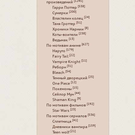
[1245]
произведений
[538]
Гарри Поттер
[200]
Сумерки
[24]
Властелин колец
[51]
Таня Гроттер
[8]
Хроники Нарнии
[238]
Коты-воители
[13]
Ведьмак
[627]
По мотивам аниме
[179]
Наруто
[22]
Fairy Tail
[11]
Vampire Knight
[31]
Реборн
[54]
Bleach
[25]
Темный дворецкий
[12]
One Piece
[15]
Покемоны
[44]
Сейлор Мун
[9]
Shaman King
[192]
По мотивам фильмов
[23]
Star Wars
[536]
По мотивам сериалов
[41]
Сплетница
[159]
Дневники вампира
[21]
Teen wolf