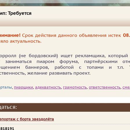
ип:
Требуется
нимание!
Срок действия данного объявления истек
08
яло актуальность.
орролл (не бордовский) ищет рекламщика, который 
т заниматься пиаром форума, партнёрскими от
ещением баннеров, работой с топами и т.п. Усл
ственность, желание развивать проект.
орталы
,
пиарщики
,
адекватность
,
грамотность
,
ответственность
,
сме
аться:
епортаж с борта звездолёта
5818191