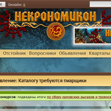
я
Онлайн:
6
Отстойник
Вопросники
Объявления
Кварталы
вление: Каталогу требуются пиарщики
конкурсов
: подведены итоги
по сбору орловских рысаков и троянс