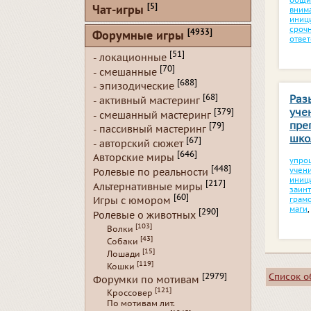
общи
[5]
Чат-игры
вним
иниц
сроч
[4933]
Форумные игры
ответ
[51]
- локационные
[70]
- смешанные
[688]
- эпизодические
[68]
Раз
- активный мастеринг
уче
[379]
- смешанный мастеринг
пре
[79]
- пассивный мастеринг
шко
[67]
- авторский сюжет
[646]
Авторские миры
упро
[448]
учен
Ролевые по реальности
иниц
[217]
Альтернативные миры
заин
[60]
грам
Игры с юмором
маги
,
[290]
Ролевые о животных
[103]
Волки
[43]
Собаки
[15]
Лошади
[119]
Кошки
Список 
[2979]
Форумки по мотивам
[121]
Кроссовер
По мотивам лит.