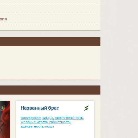
Топа
Названный брат
полукровки
,
эльфы
,
ответственность
,
желание играть
,
грамотность
,
адекватность
,
люди