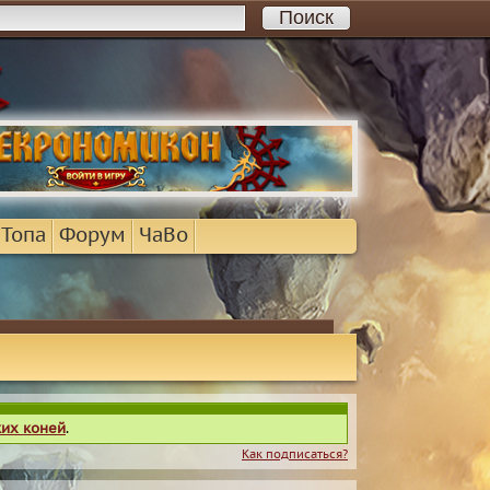
 Топа
Форум
ЧаВо
ких коней
.
Как подписаться?