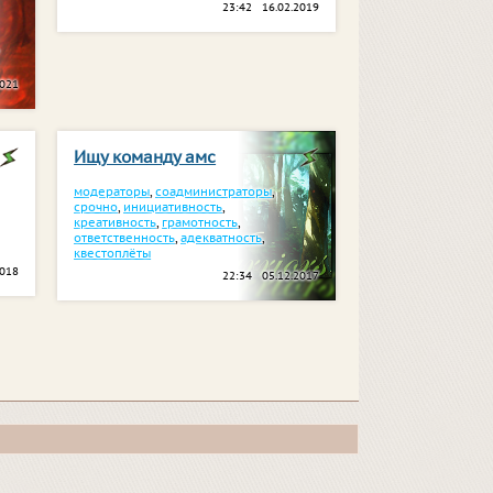
23:42 16.02.2019
2021
Ищу команду амс
модераторы
,
соадминистраторы
,
срочно
,
инициативность
,
креативность
,
грамотность
,
ответственность
,
адекватность
,
квестоплёты
2018
22:34 05.12.2017