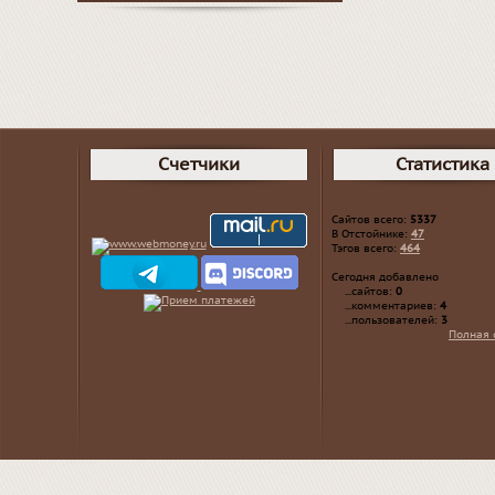
Счетчики
Статистика
Сайтов всего:
5337
В Отстойнике:
47
Тэгов всего:
464
Сегодня добавлено
...сайтов:
0
...комментариев:
4
...пользователей:
3
Полная 