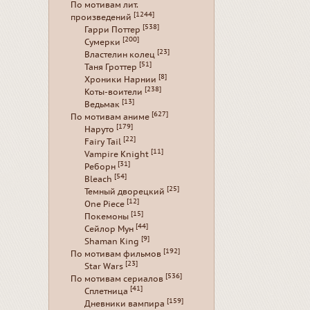
По мотивам лит.
[1244]
произведений
[538]
Гарри Поттер
[200]
Сумерки
[23]
Властелин колец
[51]
Таня Гроттер
[8]
Хроники Нарнии
[238]
Коты-воители
[13]
Ведьмак
[627]
По мотивам аниме
[179]
Наруто
[22]
Fairy Tail
[11]
Vampire Knight
[31]
Реборн
[54]
Bleach
[25]
Темный дворецкий
[12]
One Piece
[15]
Покемоны
[44]
Сейлор Мун
[9]
Shaman King
[192]
По мотивам фильмов
[23]
Star Wars
[536]
По мотивам сериалов
[41]
Сплетница
[159]
Дневники вампира