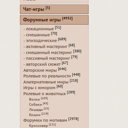
[5]
Чат-игры
[4932]
Форумные игры
[51]
- локационные
[70]
- смешанные
[689]
- эпизодические
[68]
- активный мастеринг
[380]
- смешанный мастеринг
[79]
- пассивный мастеринг
[67]
- авторский сюжет
[646]
Авторские миры
[448]
Ролевые по реальности
[218]
Альтернативные миры
[60]
Игры с юмором
[289]
Ролевые о животных
[103]
Волки
[43]
Собаки
[15]
Лошади
[119]
Кошки
[2978]
Форумки по мотивам
[121]
Кроссовер