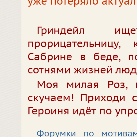
уже потеряло актуал
Гриндейл ище
прорицательницу, 
Сабрине в беде, п
сотнями жизней люд
Моя милая Роз,
скучаем! Приходи с
Героиня идёт по уп
Форумки по мотива