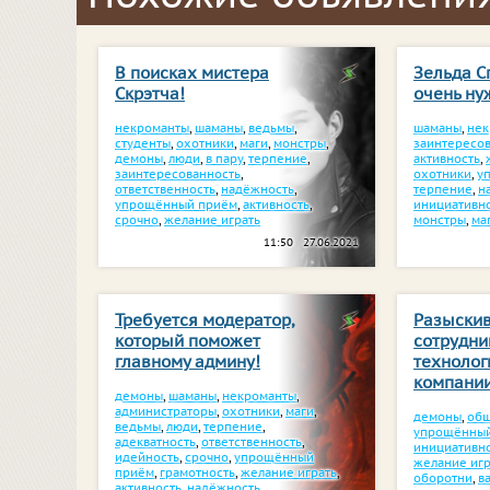
В поисках мистера
Зельда С
Скрэтча!
очень ну
некроманты
,
шаманы
,
ведьмы
,
шаманы
,
нек
студенты
,
охотники
,
маги
,
монстры
,
заинтересо
демоны
,
люди
,
в пару
,
терпение
,
активность
,
заинтересованность
,
охотники
,
у
ответственность
,
надёжность
,
терпение
,
н
упрощённый приём
,
активность
,
инициативн
срочно
,
желание играть
монстры
,
ма
11:50 27.06.2021
Требуется модератор,
Разыски
который поможет
сотрудни
главному админу!
технолог
компании
демоны
,
шаманы
,
некроманты
,
администраторы
,
охотники
,
маги
,
демоны
,
общ
ведьмы
,
люди
,
терпение
,
упрощённы
адекватность
,
ответственность
,
инициативн
идейность
,
срочно
,
упрощённый
желание игр
приём
,
грамотность
,
желание играть
,
оборотни
,
в
активность
,
надёжность