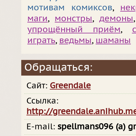
мотивам комиксов
,
не
маги
,
монстры
,
демоны
упрощённый приём
,
играть
,
ведьмы
,
шаманы
Обращаться:
Сайт:
Greendale
Ссылка:
http://greendale.anihub.m
E-mail:
spellmans096 (a) g