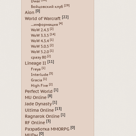
Dwar
[29]
Бойцовский клуб
[0]
Aion
[22]
World of Warcraft
[4]
...информация
[2]
WoW 2.4.3
[14]
WoW 3.3.5
[1]
WoW 4.3.4
[2]
WoW 5.0.5
[1]
WoW 5.2.0
[2]
сразу 80
[11]
Lineage II
[1]
Freya
[3]
Interlude
[1]
Gracia
[2]
High Five
[1]
Perfect World
[8]
MU Online
[1]
Jade Dynasty
[13]
Ultima Online
[1]
Ragnarok Online
[3]
RF Online
[0]
Разработка MMORPG
[0]
MUDы