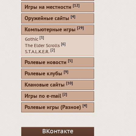
[12]
Игры на местности
[4]
Оружейные сайты
[29]
Компьютерные игры
[3]
Gothic
[6]
The Elder Scrolls
[2]
S.T.A.L.K.E.R.
[5]
Ролевые новости
[9]
Ролевые клубы
[10]
Клановые сайты
[2]
Игры по e-mail
[4]
Ролевые игры (Разное)
ВКонтакте