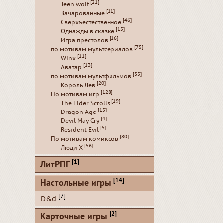
[21]
Teen wolf
[11]
Зачарованные
[46]
Сверхъестественное
[15]
Однажды в сказке
[16]
Игра престолов
[75]
по мотивам мультсериалов
[11]
Winx
[13]
Аватар
[35]
по мотивам мультфильмов
[20]
Король Лев
[128]
По мотивам игр
[19]
The Elder Scrolls
[15]
Dragon Age
[4]
Devil May Cry
[5]
Resident Evil
[80]
По мотивам комиксов
[56]
Люди Х
[1]
ЛитРПГ
[14]
Настольные игры
[7]
D&d
[2]
Карточные игры