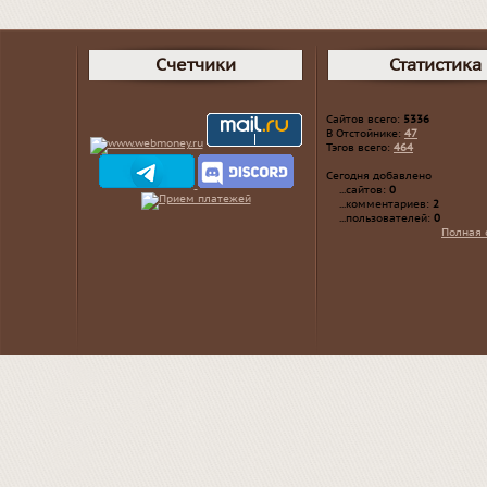
Счетчики
Статистика
Сайтов всего:
5336
В Отстойнике:
47
Тэгов всего:
464
Сегодня добавлено
...сайтов:
0
...комментариев:
2
...пользователей:
0
Полная 