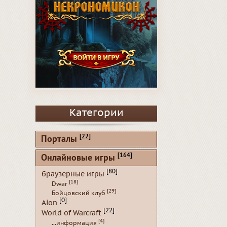
Категории
[22]
Порталы
[164]
Онлайновые игры
[80]
браузерные игры
[18]
Dwar
[29]
Бойцовский клуб
[0]
Aion
[22]
World of Warcraft
[4]
...информация