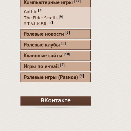
[29]
Компьютерные игры
[3]
Gothic
[6]
The Elder Scrolls
[2]
S.T.A.L.K.E.R.
[5]
Ролевые новости
[9]
Ролевые клубы
[10]
Клановые сайты
[2]
Игры по e-mail
[4]
Ролевые игры (Разное)
ВКонтакте