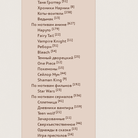
[51]
Таня Гроттер
[8]
Хроники Нарнии
[238]
Коты-воители
[13]
Ведьмак
[627]
По мотивам аниме
[179]
Наруто
[22]
Fairy Tail
[11]
Vampire Knight
[31]
Реборн
[54]
Bleach
[25]
Темный дворецкий
[12]
One Piece
[15]
Покемоны
[44]
Сейлор Мун
[9]
Shaman King
[192]
По мотивам фильмов
[23]
Star Wars
[536]
По мотивам сериалов
[41]
Сплетница
[159]
Дневники вампира
[21]
Teen wolf
[11]
Зачарованные
[46]
Сверхъестественное
[15]
Однажды в сказке
[16]
Игра престолов