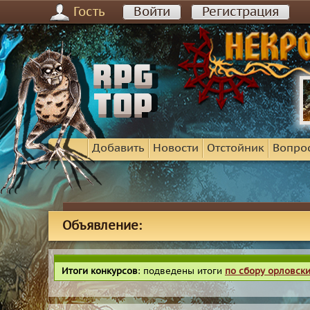
Гость
Войти
Регистрация
Добавить
Новости
Отстойник
Вопро
Объявление:
Итоги конкурсов
: подведены итоги
по сбору орловск