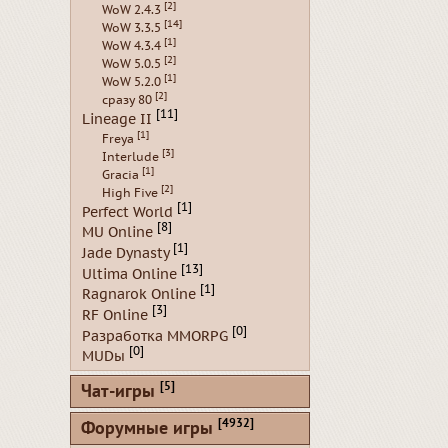
[2]
WoW 2.4.3
[14]
WoW 3.3.5
[1]
WoW 4.3.4
[2]
WoW 5.0.5
[1]
WoW 5.2.0
[2]
сразу 80
[11]
Lineage II
[1]
Freya
[3]
Interlude
[1]
Gracia
[2]
High Five
[1]
Perfect World
[8]
MU Online
[1]
Jade Dynasty
[13]
Ultima Online
[1]
Ragnarok Online
[3]
RF Online
[0]
Разработка MMORPG
[0]
MUDы
[5]
Чат-игры
[4932]
Форумные игры