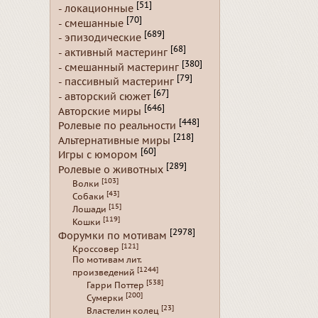
[51]
- локационные
[70]
- смешанные
[689]
- эпизодические
[68]
- активный мастеринг
[380]
- смешанный мастеринг
[79]
- пассивный мастеринг
[67]
- авторский сюжет
[646]
Авторские миры
[448]
Ролевые по реальности
[218]
Альтернативные миры
[60]
Игры с юмором
[289]
Ролевые о животных
[103]
Волки
[43]
Собаки
[15]
Лошади
[119]
Кошки
[2978]
Форумки по мотивам
[121]
Кроссовер
По мотивам лит.
[1244]
произведений
[538]
Гарри Поттер
[200]
Сумерки
[23]
Властелин колец