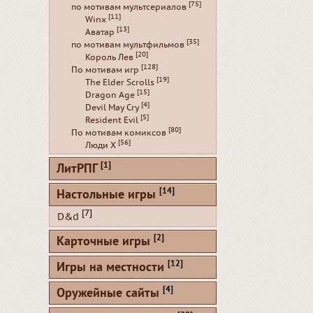
[75]
по мотивам мультсериалов
[11]
Winx
[13]
Аватар
[35]
по мотивам мультфильмов
[20]
Король Лев
[128]
По мотивам игр
[19]
The Elder Scrolls
[15]
Dragon Age
[4]
Devil May Cry
[5]
Resident Evil
[80]
По мотивам комиксов
[56]
Люди Х
[1]
ЛитРПГ
[14]
Настольные игры
[7]
D&d
[2]
Карточные игры
[12]
Игры на местности
[4]
Оружейные сайты