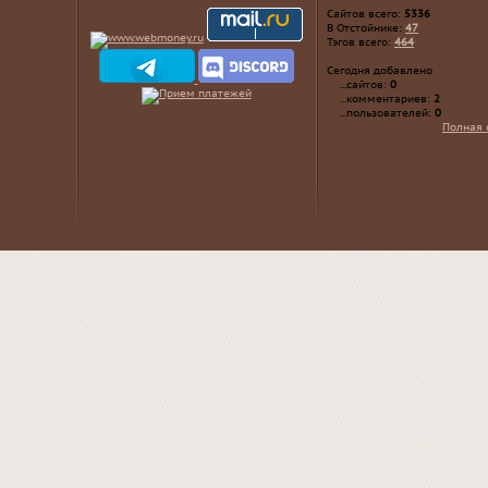
Сайтов всего:
5336
В Отстойнике:
47
Тэгов всего:
464
Сегодня добавлено
...сайтов:
0
...комментариев:
2
...пользователей:
0
Полная 