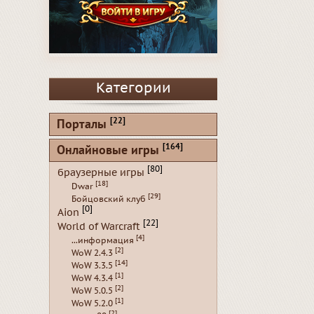
Категории
[22]
Порталы
[164]
Онлайновые игры
[80]
браузерные игры
[18]
Dwar
[29]
Бойцовский клуб
[0]
Aion
[22]
World of Warcraft
[4]
...информация
[2]
WoW 2.4.3
[14]
WoW 3.3.5
[1]
WoW 4.3.4
[2]
WoW 5.0.5
[1]
WoW 5.2.0
[2]