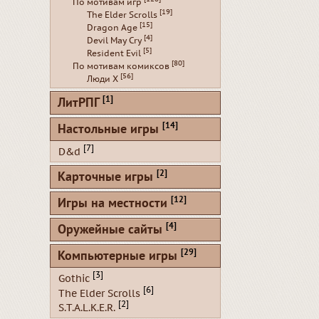
По мотивам игр
[19]
The Elder Scrolls
[15]
Dragon Age
[4]
Devil May Cry
[5]
Resident Evil
[80]
По мотивам комиксов
[56]
Люди Х
[1]
ЛитРПГ
[14]
Настольные игры
[7]
D&d
[2]
Карточные игры
[12]
Игры на местности
[4]
Оружейные сайты
[29]
Компьютерные игры
[3]
Gothic
[6]
The Elder Scrolls
[2]
S.T.A.L.K.E.R.