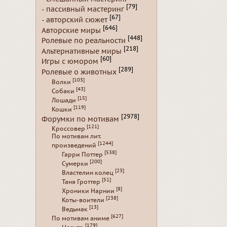
[79]
- пассивный мастеринг
[67]
- авторский сюжет
[646]
Авторские миры
[448]
Ролевые по реальности
[218]
Альтернативные миры
[60]
Игры с юмором
[289]
Ролевые о животных
[103]
Волки
[43]
Собаки
[15]
Лошади
[119]
Кошки
[2978]
Форумки по мотивам
[121]
Кроссовер
По мотивам лит.
[1244]
произведений
[538]
Гарри Поттер
[200]
Сумерки
[23]
Властелин колец
[51]
Таня Гроттер
[8]
Хроники Нарнии
[238]
Коты-воители
[13]
Ведьмак
[627]
По мотивам аниме
[179]