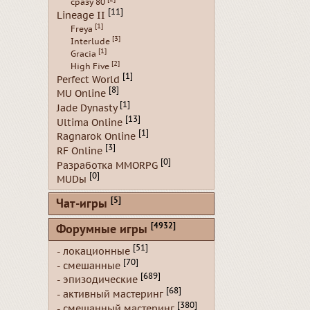
сразу 80
[11]
Lineage II
[1]
Freya
[3]
Interlude
[1]
Gracia
[2]
High Five
[1]
Perfect World
[8]
MU Online
[1]
Jade Dynasty
[13]
Ultima Online
[1]
Ragnarok Online
[3]
RF Online
[0]
Разработка MMORPG
[0]
MUDы
[5]
Чат-игры
[4932]
Форумные игры
[51]
- локационные
[70]
- смешанные
[689]
- эпизодические
[68]
- активный мастеринг
[380]
- смешанный мастеринг