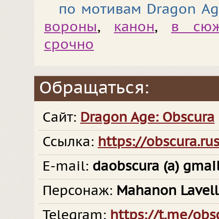
по мотивам Dragon A
вороны
,
канон
,
в сюж
срочно
Обращаться:
Сайт:
Dragon Age: Obscura
Ссылка:
https://obscura.ru
E-mail:
daobscura (a) gmai
Персонаж:
Mahanon Lavel
Telegram:
https://t.me/obs