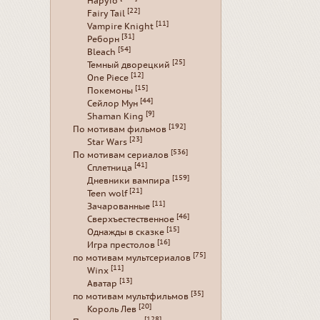
Наруто
[22]
Fairy Tail
[11]
Vampire Knight
[31]
Реборн
[54]
Bleach
[25]
Темный дворецкий
[12]
One Piece
[15]
Покемоны
[44]
Сейлор Мун
[9]
Shaman King
[192]
По мотивам фильмов
[23]
Star Wars
[536]
По мотивам сериалов
[41]
Сплетница
[159]
Дневники вампира
[21]
Teen wolf
[11]
Зачарованные
[46]
Сверхъестественное
[15]
Однажды в сказке
[16]
Игра престолов
[75]
по мотивам мультсериалов
[11]
Winx
[13]
Аватар
[35]
по мотивам мультфильмов
[20]
Король Лев
[128]