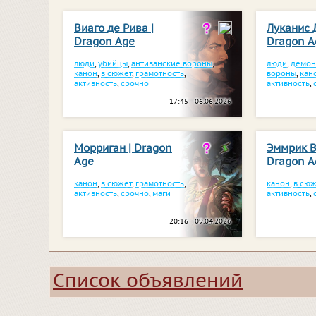
Виаго де Рива |
Луканис 
Dragon Age
Dragon A
люди
,
убийцы
,
антиванские вороны
,
люди
,
демо
канон
,
в сюжет
,
грамотность
,
вороны
,
кан
активность
,
срочно
активность
,
17:45 06.06.2026
Морриган | Dragon
Эммрик В
Age
Dragon A
канон
,
в сюжет
,
грамотность
,
канон
,
в сюж
активность
,
срочно
,
маги
активность
,
20:16 09.04.2026
Список объявлений