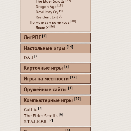
[19]
The Elder Scrolls
[15]
Dragon Age
[4]
Devil May Cry
[5]
Resident Evil
[80]
По мотивам комиксов
[56]
Люди Х
[1]
ЛитРПГ
[14]
Настольные игры
[7]
D&d
[2]
Карточные игры
[12]
Игры на местности
[4]
Оружейные сайты
[29]
Компьютерные игры
[3]
Gothic
[6]
The Elder Scrolls
[2]
S.T.A.L.K.E.R.
[5]