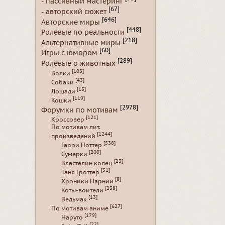
- пассивный мастеринг
[67]
- авторский сюжет
[646]
Авторские миры
[448]
Ролевые по реальности
[218]
Альтернативные миры
[60]
Игры с юмором
[289]
Ролевые о животных
[103]
Волки
[43]
Собаки
[15]
Лошади
[119]
Кошки
[2978]
Форумки по мотивам
[121]
Кроссовер
По мотивам лит.
[1244]
произведений
[538]
Гарри Поттер
[200]
Сумерки
[23]
Властелин колец
[51]
Таня Гроттер
[8]
Хроники Нарнии
[238]
Коты-воители
[13]
Ведьмак
[627]
По мотивам аниме
[179]
Наруто
[22]