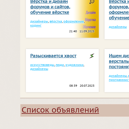
Вёрстка и дизайн
Вёрстка 
форумов и сайтов,
форумов
обучение вёрстке
оформлен
обучение
дизайнеры
,
вёрстка
,
оформление
,
кодинг
дизайнеры
21:40 11.09.2025
Разыскивается хвост
Ищем ди
версталь
искусствоведы
,
люди
,
художники
,
постоянк
дизайнеры
дизайнеры
,
программис
08:39 20.07.2023
Список объявлений