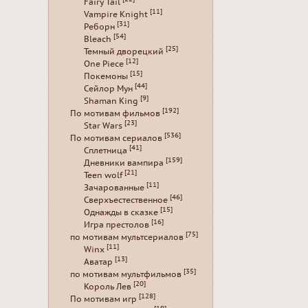
Fairy Tail
[11]
Vampire Knight
[31]
Реборн
[54]
Bleach
[25]
Темный дворецкий
[12]
One Piece
[15]
Покемоны
[44]
Сейлор Мун
[9]
Shaman King
[192]
По мотивам фильмов
[23]
Star Wars
[536]
По мотивам сериалов
[41]
Сплетница
[159]
Дневники вампира
[21]
Teen wolf
[11]
Зачарованные
[46]
Сверхъестественное
[15]
Однажды в сказке
[16]
Игра престолов
[75]
по мотивам мультсериалов
[11]
Winx
[13]
Аватар
[35]
по мотивам мультфильмов
[20]
Король Лев
[128]
По мотивам игр