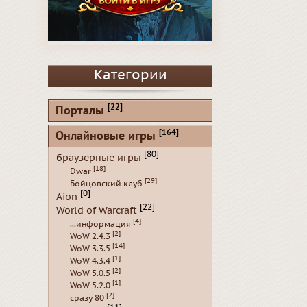
Категории
[22]
Порталы
[164]
Онлайновые игры
[80]
браузерные игры
[18]
Dwar
[29]
Бойцовский клуб
[0]
Aion
[22]
World of Warcraft
[4]
...информация
[2]
WoW 2.4.3
[14]
WoW 3.3.5
[1]
WoW 4.3.4
[2]
WoW 5.0.5
[1]
WoW 5.2.0
[2]
сразу 80