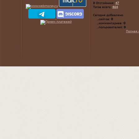
В Отстойнике:
47
Тэгов всего:
464
Сегодня добавлено
...сайтов:
0
...комментариев:
0
...пользователей:
0
Полная 