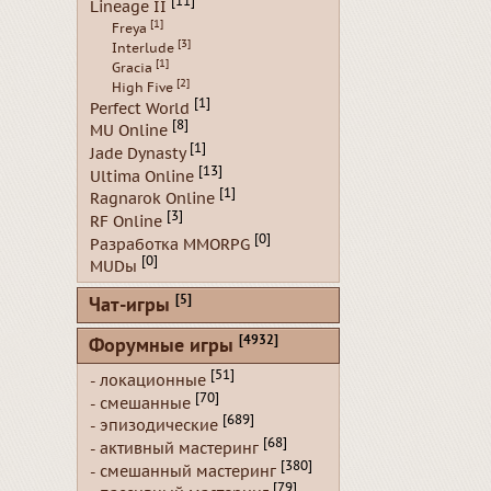
[11]
Lineage II
[1]
Freya
[3]
Interlude
[1]
Gracia
[2]
High Five
[1]
Perfect World
[8]
MU Online
[1]
Jade Dynasty
[13]
Ultima Online
[1]
Ragnarok Online
[3]
RF Online
[0]
Разработка MMORPG
[0]
MUDы
[5]
Чат-игры
[4932]
Форумные игры
[51]
- локационные
[70]
- смешанные
[689]
- эпизодические
[68]
- активный мастеринг
[380]
- смешанный мастеринг
[79]