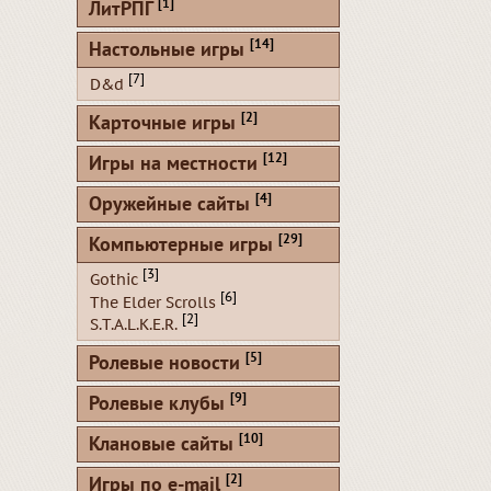
[1]
ЛитРПГ
[14]
Настольные игры
[7]
D&d
[2]
Карточные игры
[12]
Игры на местности
[4]
Оружейные сайты
[29]
Компьютерные игры
[3]
Gothic
[6]
The Elder Scrolls
[2]
S.T.A.L.K.E.R.
[5]
Ролевые новости
[9]
Ролевые клубы
[10]
Клановые сайты
[2]
Игры по e-mail