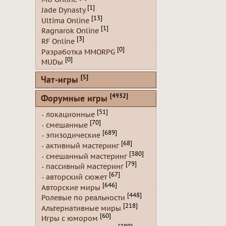
[1]
Jade Dynasty
[13]
Ultima Online
[1]
Ragnarok Online
[3]
RF Online
[0]
Разработка MMORPG
[0]
MUDы
[5]
Чат-игры
[4932]
Форумные игры
[51]
- локационные
[70]
- смешанные
[689]
- эпизодические
[68]
- активный мастеринг
[380]
- смешанный мастеринг
[79]
- пассивный мастеринг
[67]
- авторский сюжет
[646]
Авторские миры
[448]
Ролевые по реальности
[218]
Альтернативные миры
[60]
Игры с юмором