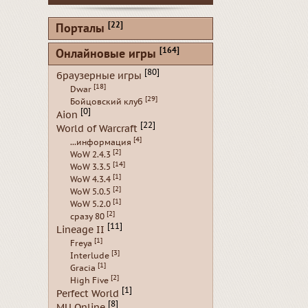
[22]
Порталы
[164]
Онлайновые игры
[80]
браузерные игры
[18]
Dwar
[29]
Бойцовский клуб
[0]
Aion
[22]
World of Warcraft
[4]
...информация
[2]
WoW 2.4.3
[14]
WoW 3.3.5
[1]
WoW 4.3.4
[2]
WoW 5.0.5
[1]
WoW 5.2.0
[2]
сразу 80
[11]
Lineage II
[1]
Freya
[3]
Interlude
[1]
Gracia
[2]
High Five
[1]
Perfect World
[8]
MU Online