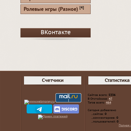
[4]
Ролевые игры (Разное)
ВКонтакте
Счетчики
Статистика
Сайтов всего:
5336
В Отстойнике:
47
Тэгов всего:
464
Сегодня добавлено
...сайтов:
0
...комментариев:
0
...пользователей:
0
Полная 