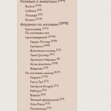
[289]
Ролевые о животных
[103]
Волки
[43]
Собаки
[15]
Лошади
[119]
Кошки
[2978]
Форумки по мотивам
[121]
Кроссовер
По мотивам лит.
[1244]
произведений
[538]
Гарри Поттер
[200]
Сумерки
[23]
Властелин колец
[51]
Таня Гроттер
[8]
Хроники Нарнии
[238]
Коты-воители
[13]
Ведьмак
[627]
По мотивам аниме
[179]
Наруто
[22]
Fairy Tail
[11]
Vampire Knight
[31]
Реборн
[54]
Bleach
[25]
Темный дворецкий
[12]
One Piece
[15]
Покемоны