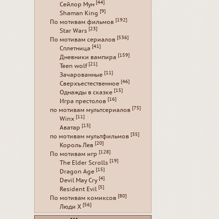
[44]
Сейлор Мун
[9]
Shaman King
[192]
По мотивам фильмов
[23]
Star Wars
[536]
По мотивам сериалов
[41]
Сплетница
[159]
Дневники вампира
[21]
Teen wolf
[11]
Зачарованные
[46]
Сверхъестественное
[15]
Однажды в сказке
[16]
Игра престолов
[75]
по мотивам мультсериалов
[11]
Winx
[13]
Аватар
[35]
по мотивам мультфильмов
[20]
Король Лев
[128]
По мотивам игр
[19]
The Elder Scrolls
[15]
Dragon Age
[4]
Devil May Cry
[5]
Resident Evil
[80]
По мотивам комиксов
[56]
Люди Х