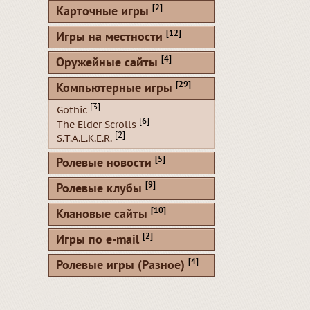
[2]
Карточные игры
[12]
Игры на местности
[4]
Оружейные сайты
[29]
Компьютерные игры
[3]
Gothic
[6]
The Elder Scrolls
[2]
S.T.A.L.K.E.R.
[5]
Ролевые новости
[9]
Ролевые клубы
[10]
Клановые сайты
[2]
Игры по e-mail
[4]
Ролевые игры (Разное)