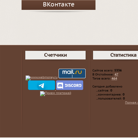
ВКонтакте
Счетчики
Статистика
Сайтов всего:
5336
В Отстойнике:
47
Тэгов всего:
464
Сегодня добавлено
...сайтов:
0
...комментариев:
0
...пользователей:
0
Полная 