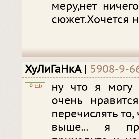
меру,нет ничег
сюжет.Хочется н
ХуЛиГаНкА
|
5908-9-6
ну что я могу 
0
(
+1
)
очень нравитс
перечислять то,
выше... я п