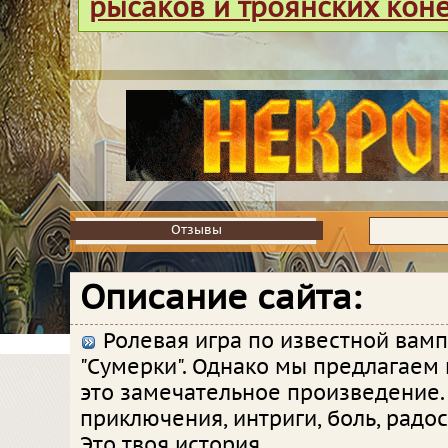
рысаков и троянских кон
Отзывы
Отзывы
Описание сайта:
Ролевая игра по известной вамп
"Сумерки". Однако мы предлагаем
это замечательное произведение.
приключения, интриги, боль, радост
Это твоя история.