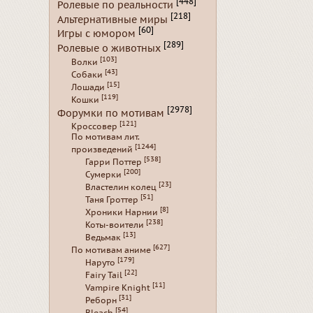
[448]
Ролевые по реальности
[218]
Альтернативные миры
[60]
Игры с юмором
[289]
Ролевые о животных
[103]
Волки
[43]
Собаки
[15]
Лошади
[119]
Кошки
[2978]
Форумки по мотивам
[121]
Кроссовер
По мотивам лит.
[1244]
произведений
[538]
Гарри Поттер
[200]
Сумерки
[23]
Властелин колец
[51]
Таня Гроттер
[8]
Хроники Нарнии
[238]
Коты-воители
[13]
Ведьмак
[627]
По мотивам аниме
[179]
Наруто
[22]
Fairy Tail
[11]
Vampire Knight
[31]
Реборн
[54]