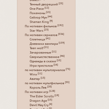
Bleach
[25]
Темный дворецкий
[12]
One Piece
[15]
Покемоны
[44]
Сейлор Мун
[9]
Shaman King
[192]
По мотивам фильмов
[23]
Star Wars
[536]
По мотивам сериалов
[41]
Сплетница
[159]
Дневники вампира
[21]
Teen wolf
[11]
Зачарованные
[46]
Сверхъестественное
[15]
Однажды в сказке
[16]
Игра престолов
[75]
по мотивам мультсериалов
[11]
Winx
[13]
Аватар
[35]
по мотивам мультфильмов
[20]
Король Лев
[128]
По мотивам игр
[19]
The Elder Scrolls
[15]
Dragon Age
[4]
Devil May Cry
[5]