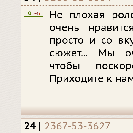
Не плохая роле
0
(
+1
)
очень нравитс
просто и со вк
сюжет... Мы о
чтобы поскор
Приходите к нам
24
|
2367-53-3627