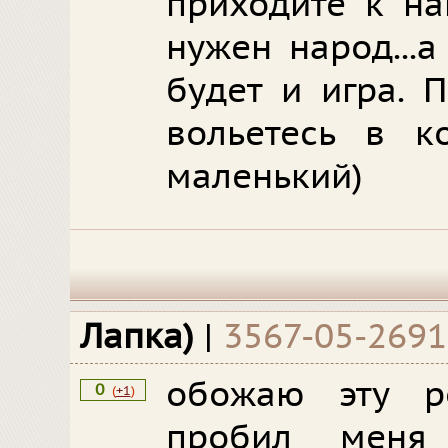
приходите к на
нужен народ...а
будет и игра. 
вольетесь в к
маленький)
Лапка)
|
3567-05-2691
обожаю эту р
0
(
+1
)
пробил меня