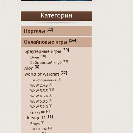
Категории
[22]
Порталы
[164]
Онлайновые игры
[80]
браузерные игры
[18]
Dwar
[29]
Бойцовский клуб
[0]
Aion
[22]
World of Warcraft
[4]
...информация
[2]
WoW 2.4.3
[14]
WoW 3.3.5
[1]
WoW 4.3.4
[2]
WoW 5.0.5
[1]
WoW 5.2.0
[2]
сразу 80
[11]
Lineage II
[1]
Freya
[3]
Interlude