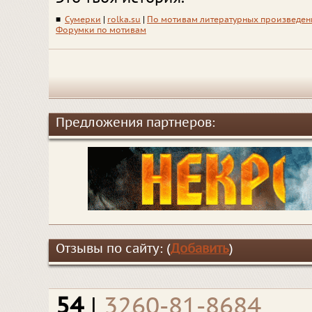
■
Сумерки
|
rolka.su
|
По мотивам литературных произведе
Форумки по мотивам
Предложения партнеров:
Отзывы по сайту: (
Добавить
)
54
|
3260-81-8684