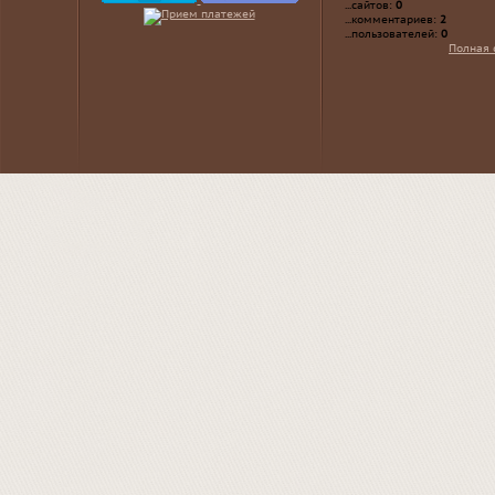
...сайтов:
0
...комментариев:
2
...пользователей:
0
Полная 