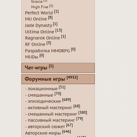
[1]
Gracia
[2]
High Five
[1]
Perfect World
[8]
MU Online
[1]
Jade Dynasty
[13]
Ultima Online
[1]
Ragnarok Online
[3]
RF Online
[0]
Разработка MMORPG
[0]
MUDы
[5]
Чат-игры
[4932]
Форумные игры
[51]
- локационные
[70]
- смешанные
[689]
- эпизодические
[68]
- активный мастеринг
[380]
- смешанный мастеринг
[79]
- пассивный мастеринг
[67]
- авторский сюжет
[646]
Авторские миры