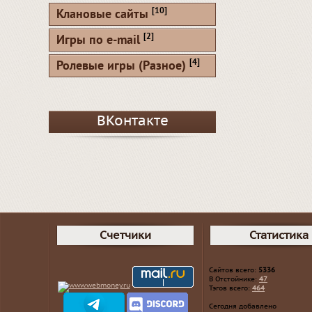
[10]
Клановые сайты
[2]
Игры по e-mail
[4]
Ролевые игры (Разное)
ВКонтакте
Счетчики
Статистика
Сайтов всего:
5336
В Отстойнике:
47
Тэгов всего:
464
Сегодня добавлено