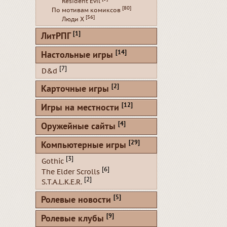
Resident Evil
[80]
По мотивам комиксов
[56]
Люди Х
[1]
ЛитРПГ
[14]
Настольные игры
[7]
D&d
[2]
Карточные игры
[12]
Игры на местности
[4]
Оружейные сайты
[29]
Компьютерные игры
[3]
Gothic
[6]
The Elder Scrolls
[2]
S.T.A.L.K.E.R.
[5]
Ролевые новости
[9]
Ролевые клубы