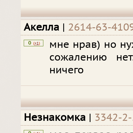
Акелла
|
2614-63-410
мне нрав) но ну
0
(
+1
)
сожалению нет
ничего
Незнакомка
|
3342-2