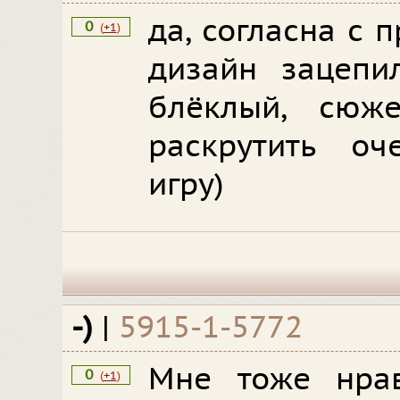
да, согласна с
0
(
+1
)
дизайн зацепи
блёклый, сюж
раскрутить о
игру)
-)
|
5915-1-5772
Мне тоже нрав
0
(
+1
)