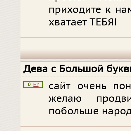
приходите к нам
хватает ТЕБЯ!
Дева с Большой бук
сайт очень пон
0
(
+1
)
желаю продв
побольше народу