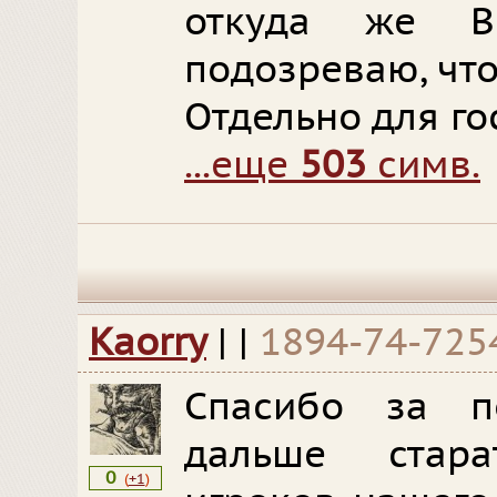
откуда же В
подозреваю, что
Отдельно для го
...еще
503
симв.
Kaorry
|
|
1894-74-725
Спасибо за п
дальше стар
0
(
+1
)