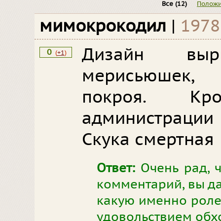
Все
(12)
Положи
мимокрокодил
|
1978
Дизайн вырв
0
(
+1
)
мерисьюшек,
покроя. К
администраци
Скука смертная
Ответ:
Очень рад, ч
комментарий, вы да
какую именно ролев
удовольствием обхо