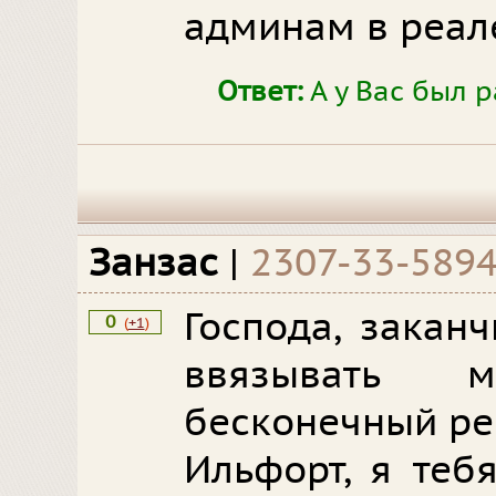
админам в реал
Ответ:
А у Вас был 
Занзас
|
2307-33-589
Господа, закан
0
(
+1
)
ввязывать
бесконечный ре
Ильфорт, я теб