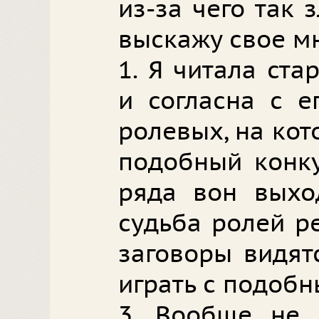
из-за чего так 
выскажу свое м
1. Я читала ста
и согласна с е
ролевых, на кот
подобный конку
ряда вон выхо
судьба ролей р
заговоры видят
играть с подоб
3. Вообще не 