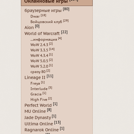
Онлайновые игры
[80]
браузерные игры
[18]
Dwar
[29]
Бойцовский клуб
[0]
Aion
[22]
World of Warcraft
[4]
...информация
[2]
WoW 2.4.3
[14]
WoW 3.3.5
[1]
WoW 4.3.4
[2]
WoW 5.0.5
[1]
WoW 5.2.0
[2]
сразу 80
[11]
Lineage II
[1]
Freya
[3]
Interlude
[1]
Gracia
[2]
High Five
[1]
Perfect World
[8]
MU Online
[1]
Jade Dynasty
[13]
Ultima Online
[1]
Ragnarok Online