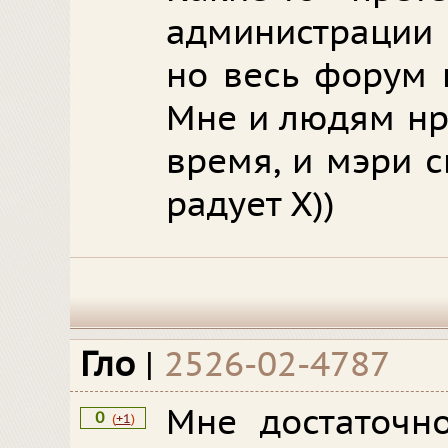
администрации 
но весь форум 
Мне и людям нр
время, и мэри с
радует Х))
Гло
|
2526-02-4787
Мне достаточн
0
(
+1
)