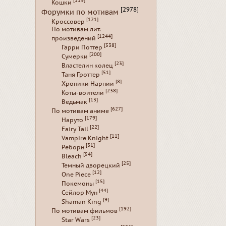
[119]
Кошки
[2978]
Форумки по мотивам
[121]
Кроссовер
По мотивам лит.
[1244]
произведений
[538]
Гарри Поттер
[200]
Сумерки
[23]
Властелин колец
[51]
Таня Гроттер
[8]
Хроники Нарнии
[238]
Коты-воители
[13]
Ведьмак
[627]
По мотивам аниме
[179]
Наруто
[22]
Fairy Tail
[11]
Vampire Knight
[31]
Реборн
[54]
Bleach
[25]
Темный дворецкий
[12]
One Piece
[15]
Покемоны
[44]
Сейлор Мун
[9]
Shaman King
[192]
По мотивам фильмов
[23]
Star Wars