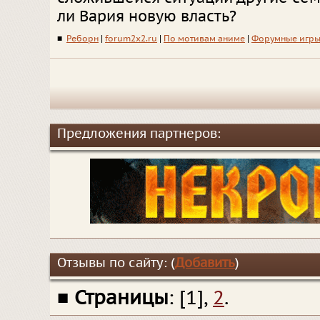
ли Вария новую власть?
■
Реборн
|
forum2x2.ru
|
По мотивам аниме
|
Форумные игр
Предложения партнеров:
Отзывы по сайту: (
Добавить
)
■
Страницы
: [1],
2
.