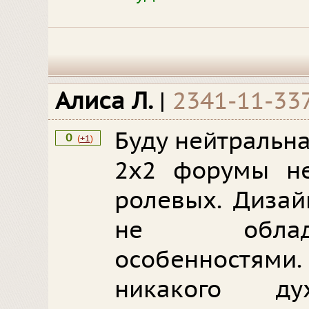
Алиса Л.
|
2341-11-33
Буду нейтральна
0
(
+1
)
2х2 форумы н
ролевых. Дизай
не облад
особенностями.
никакого д