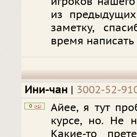
игроков нашего
из предыдущих
заметку, спас
время написать
Ини-чан
|
3002-52-91
Айее, я тут пр
0
(
+1
)
курсе, но. Не 
Какие-то прет