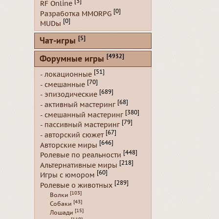
[3]
RF Online
[0]
Разработка MMORPG
[0]
MUDы
[5]
Чат-игры
[4932]
Форумные игры
[51]
- локационные
[70]
- смешанные
[689]
- эпизодические
[68]
- активный мастеринг
[380]
- смешанный мастеринг
[79]
- пассивный мастеринг
[67]
- авторский сюжет
[646]
Авторские миры
[448]
Ролевые по реальности
[218]
Альтернативные миры
[60]
Игры с юмором
[289]
Ролевые о животных
[103]
Волки
[43]
Собаки
[15]
Лошади