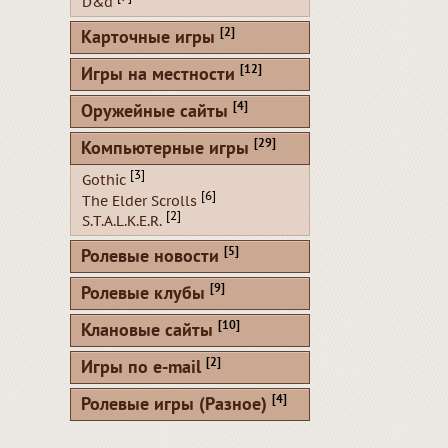
D&d
[2]
Карточные игры
[12]
Игры на местности
[4]
Оружейные сайты
[29]
Компьютерные игры
[3]
Gothic
[6]
The Elder Scrolls
[2]
S.T.A.L.K.E.R.
[5]
Ролевые новости
[9]
Ролевые клубы
[10]
Клановые сайты
[2]
Игры по e-mail
[4]
Ролевые игры (Разное)