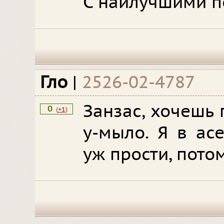
С наилучшими п
Гло
|
2526-02-4787
Занзас, хочешь
0
(
+1
)
у-мыло. Я в ас
уж прости, пото