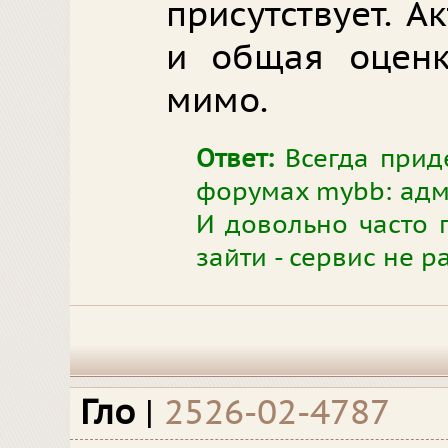
присутствует. А
и общая оценк
мимо.
Ответ:
Всегда прид
форумах mybb: адми
И довольно часто 
зайти - сервис не р
Гло
|
2526-02-4787