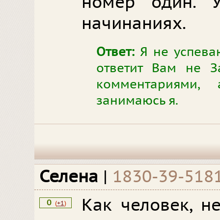
номер один. 
начинаниях.
Ответ:
Я не успеваю
ответит Вам не З
комментариями,
занимаюсь я.
Селена
|
1830-39-518
Как человек, н
0
(
+1
)