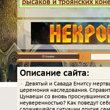
рысаков и троянских кон
Отзывы
Отзывы
Описание сайта:
Девятый и Савада Емитсу мертвы
церемония наследования. Справит
Цунаеши со вновь проснувшимися
неуверенностью? Как поведут себ
сложившейся ситуации другие сем