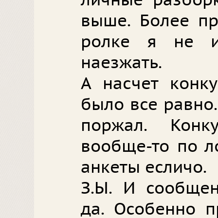
личные разборк
выше. Более пр
ролке я не 
наезжать.
А насчет конку
было все равно.
поржал. Конк
вообще-то по л
анкеты есличо.
З.Ы. И сообщен
да. Особенно п