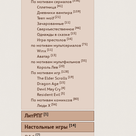
[536]
По мотивам сериалов
[41]
Сплетница
[159]
Дневники вампира
[21]
Teen wolf
[11]
Зачарованные
[46]
Сверхъестественное
[15]
Однажды в сказке
[16]
Игра престолов
[75]
по мотивам мультсериалов
[11]
Winx
[13]
Аватар
[35]
по мотивам мультфильмов
[20]
Король Лев
[128]
По мотивам игр
[19]
The Elder Scrolls
[15]
Dragon Age
[4]
Devil May Cry
[5]
Resident Evil
[80]
По мотивам комиксов
[56]
Люди Х
[1]
ЛитРПГ
[14]
Настольные игры
[7]