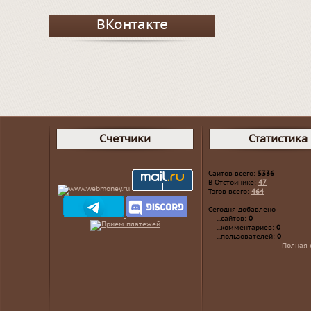
ВКонтакте
Счетчики
Статистика
Сайтов всего:
5336
В Отстойнике:
47
Тэгов всего:
464
Сегодня добавлено
...сайтов:
0
...комментариев:
0
...пользователей:
0
Полная 