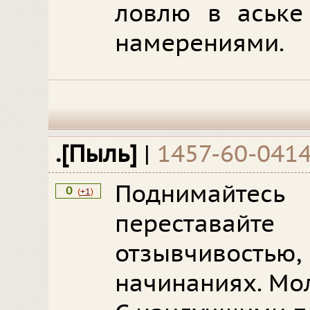
ловлю в аськ
намерениями.
.[Пыль]
|
1457-60-041
Поднимайте
0
(
+1
)
перестав
отзывчивость
начинаниях. Мо