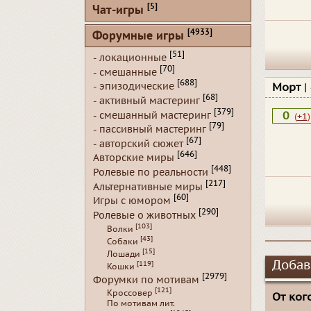
[5]
Чат-игры
[4933]
Форумные игры
[51]
- локационные
[70]
- смешанные
[688]
- эпизодические
Морт
|
[68]
- активный мастеринг
[379]
- смешанный мастеринг
0
(
+1
)
[79]
- пассивный мастеринг
[67]
- авторский сюжет
[646]
Авторские миры
[448]
Ролевые по реальности
[217]
Альтернативные миры
[60]
Игры с юмором
[290]
Ролевые о животных
[103]
Волки
[43]
Собаки
[15]
Лошади
Добав
[119]
Кошки
[2979]
Форумки по мотивам
[121]
Кроссовер
От кого
По мотивам лит.