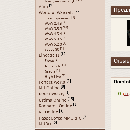
Бойцовский клуб
[1]
Aion
Предл
[22]
World of Warcraft
[4]
...информация
[2]
WoW 2.4.3
[14]
WoW 3.3.5
[1]
WoW 4.3.4
[2]
WoW 5.0.5
[1]
WoW 5.2.0
[2]
сразу 80
[12]
Lineage II
[1]
Отзывы
Freya
[3]
Interlude
[1]
Gracia
[2]
High Five
[2]
Domin
Perfect World
[8]
MU Online
[1]
0
Jade Dynasty
(
+1
)
[13]
Ultima Online
[1]
Ragnarok Online
[3]
RF Online
[0]
Разработка MMORPG
[0]
MUDы