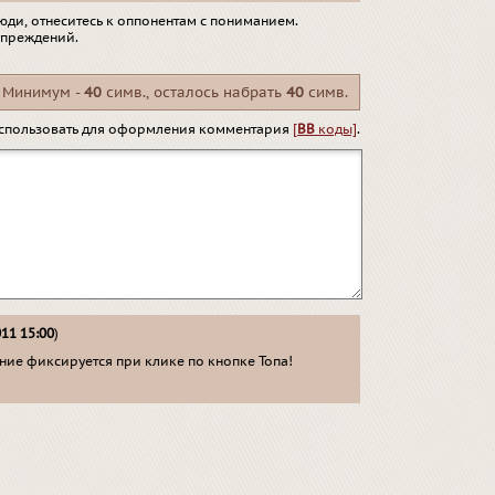
юди, отнеситесь к оппонентам с пониманием.
упреждений.
Минимум -
40
симв., осталось набрать
40
симв.
спользовать для оформления комментария
[
BB
коды]
.
011 15:00
)
ие фиксируется при клике по кнопке Топа!