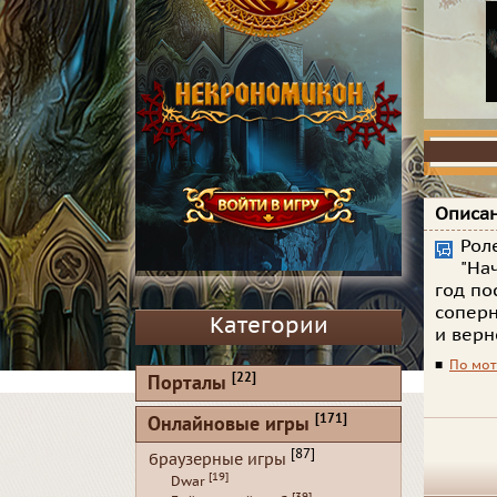
Описан
Рол
"На
год по
соперн
Категории
и верн
■
По мо
[22]
Порталы
[171]
Онлайновые игры
[87]
браузерные игры
[19]
Dwar
[39]