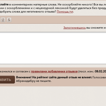
бляйте
в комментариях матерные слова. Не оскорбляйте никого! Все вы л
ии с оскорблениями и с нецензурной лексикой будут удаляться без пред
добрать слова для негативного отзыва?
Помощь тут
.
Залогинившись
вы сможете и
комился и согласен с
правилами добавления отзывов
(посл. изм.:
08.02.2
Внимание! На рейтинг сайта данный отзыв не влияет.
Голосован
Абракадабру не пишите.