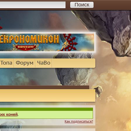
 Топа
Форум
ЧаВо
ких коней
.
Как подписаться?