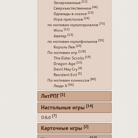
[11]
Зачарованные
[46]
Сверхъестественное
[15]
Однажды в сказке
[16]
Игра престолов
[75]
по мотивам мультсериалов
[11]
Winx
[13]
Аватар
[35]
по мотивам мультфильмов
[20]
Король Лев
[128]
По мотивам игр
[19]
The Elder Scrolls
[15]
Dragon Age
[4]
Devil May Cry
[5]
Resident Evil
[80]
По мотивам комиксов
[56]
Люди Х
[1]
ЛитРПГ
[14]
Настольные игры
[7]
D&d
[2]
Карточные игры