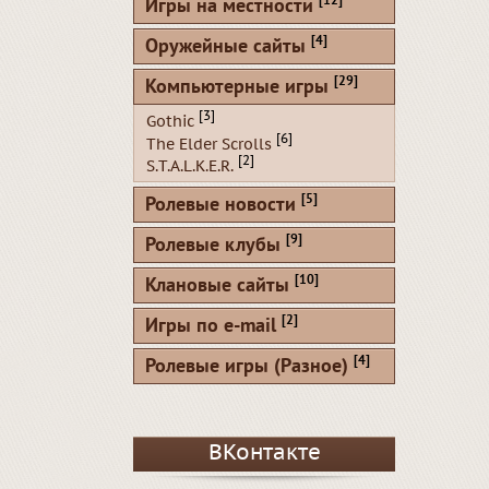
[12]
Игры на местности
[4]
Оружейные сайты
[29]
Компьютерные игры
[3]
Gothic
[6]
The Elder Scrolls
[2]
S.T.A.L.K.E.R.
[5]
Ролевые новости
[9]
Ролевые клубы
[10]
Клановые сайты
[2]
Игры по e-mail
[4]
Ролевые игры (Разное)
ВКонтакте