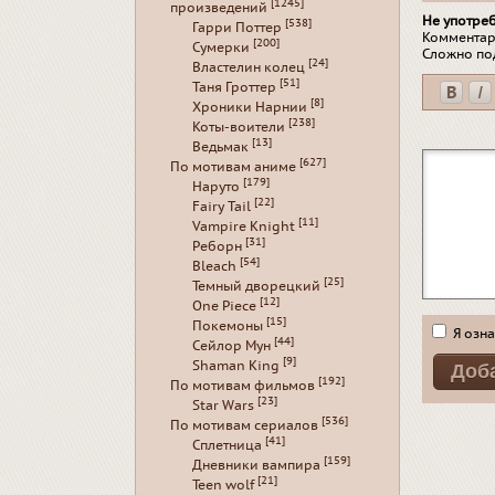
[1245]
произведений
Не употре
[538]
Гарри Поттер
Комментар
[200]
Сумерки
Сложно по
[24]
Властелин колец
[51]
Таня Гроттер
[8]
Хроники Нарнии
[238]
Коты-воители
[13]
Ведьмак
[627]
По мотивам аниме
[179]
Наруто
[22]
Fairy Tail
[11]
Vampire Knight
[31]
Реборн
[54]
Bleach
[25]
Темный дворецкий
[12]
One Piece
[15]
Покемоны
Я озна
[44]
Сейлор Мун
[9]
Shaman King
[192]
По мотивам фильмов
[23]
Star Wars
[536]
По мотивам сериалов
[41]
Сплетница
[159]
Дневники вампира
[21]
Teen wolf