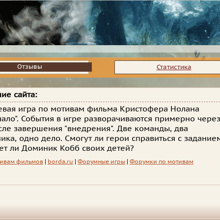
Отзывы
Отзывы
Статистика
ие сайта:
евая игра по мотивам фильма Кристофера Нолана
чало". События в игре разворачиваются примерно чере
сле завершения "внедрения". Две команды, два
ика, одно дело. Смогут ли герои справиться с задание
ет ли Доминик Кобб своих детей?
тивам фильмов
|
borda.ru
|
Форумные игры
|
Форумки по мотивам