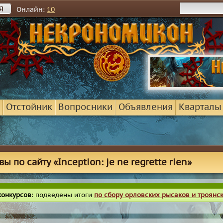
я
Онлайн:
10
Отстойник
Вопросники
Объявления
Кварталы
ы по сайту «Inception: je ne regrette rien»
конкурсов
: подведены итоги
по сбору орловских рысаков и троянс