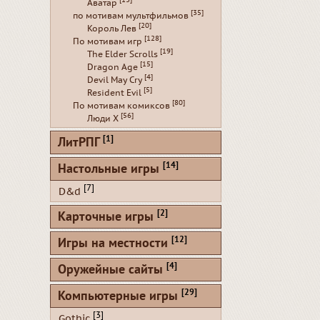
[13]
Аватар
[35]
по мотивам мультфильмов
[20]
Король Лев
[128]
По мотивам игр
[19]
The Elder Scrolls
[15]
Dragon Age
[4]
Devil May Cry
[5]
Resident Evil
[80]
По мотивам комиксов
[56]
Люди Х
[1]
ЛитРПГ
[14]
Настольные игры
[7]
D&d
[2]
Карточные игры
[12]
Игры на местности
[4]
Оружейные сайты
[29]
Компьютерные игры
[3]
Gothic