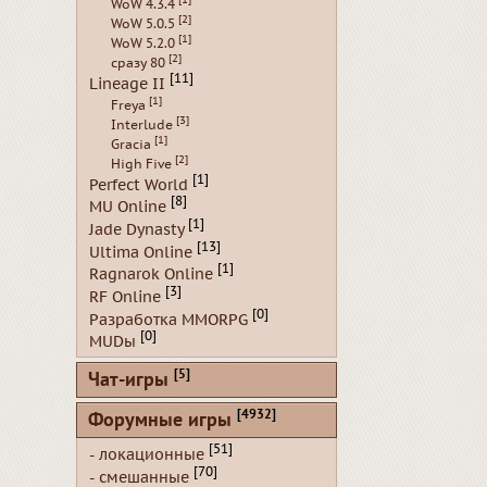
[1]
WoW 4.3.4
[2]
WoW 5.0.5
[1]
WoW 5.2.0
[2]
сразу 80
[11]
Lineage II
[1]
Freya
[3]
Interlude
[1]
Gracia
[2]
High Five
[1]
Perfect World
[8]
MU Online
[1]
Jade Dynasty
[13]
Ultima Online
[1]
Ragnarok Online
[3]
RF Online
[0]
Разработка MMORPG
[0]
MUDы
[5]
Чат-игры
[4932]
Форумные игры
[51]
- локационные
[70]
- смешанные