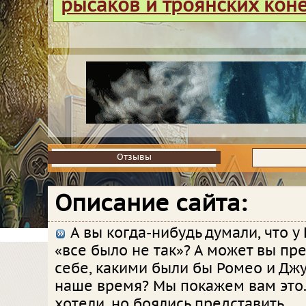
рысаков и троянских кон
Отзывы
Отзывы
Описание сайта:
А вы когда-нибудь думали, что 
«все было не так»? А может вы пр
себе, какими были бы Ромео и Джу
наше время? Мы покажем вам это. 
хотели, но боялись представить...