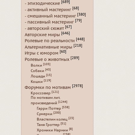
[689]
- эпизодические
[68]
- активный мастеринг
[380]
- смешанный мастеринг
[79]
- пассивный мастеринг
[67]
- авторский сюжет
[646]
Авторские миры
[448]
Ролевые по реальности
[218]
Альтернативные миры
[60]
Игры с юмором
[289]
Ролевые о животных
[103]
Волки
[43]
Собаки
[15]
Лошади
[119]
Кошки
[2978]
Форумки по мотивам
[121]
Кроссовер
По мотивам лит.
[1244]
произведений
[538]
Гарри Поттер
[200]
Сумерки
[23]
Властелин колец
[51]
Таня Гроттер
[8]
Хроники Нарнии
[238]