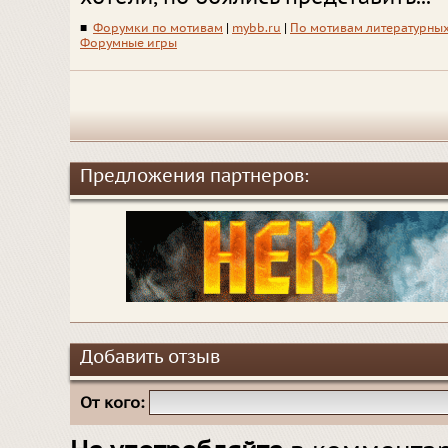
■
Форумки по мотивам
|
mybb.ru
|
По мотивам литературны
Форумные игры
Предложения партнеров:
Добавить отзыв
От кого: