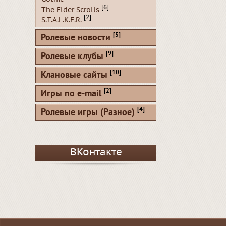
[6]
The Elder Scrolls
[2]
S.T.A.L.K.E.R.
[5]
Ролевые новости
[9]
Ролевые клубы
[10]
Клановые сайты
[2]
Игры по e-mail
[4]
Ролевые игры (Разное)
ВКонтакте