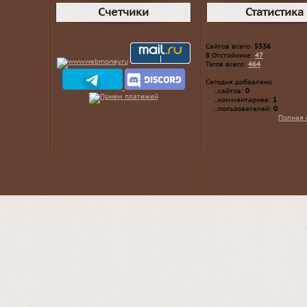
Счетчики
Статистика
Сайтов всего:
5336
В Отстойнике:
47
Тэгов всего:
464
Сегодня добавлено
...сайтов:
0
...комментариев:
1
...пользователей:
0
Полная 