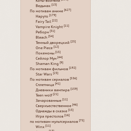
Коты-воители
[13]
Ведьмак
[627]
По мотивам аниме
[179]
Наруто
[22]
Fairy Tail
[11]
Vampire Knight
[31]
Реборн
[54]
Bleach
[25]
Темный дворецкий
[12]
One Piece
[15]
Покемоны
[44]
Сейлор Мун
[9]
Shaman King
[192]
По мотивам фильмов
[23]
Star Wars
[536]
По мотивам сериалов
[41]
Сплетница
[159]
Дневники вампира
[21]
Teen wolf
[11]
Зачарованные
[46]
Сверхъестественное
[15]
Однажды в сказке
[16]
Игра престолов
[75]
по мотивам мультсериалов
[11]
Winx