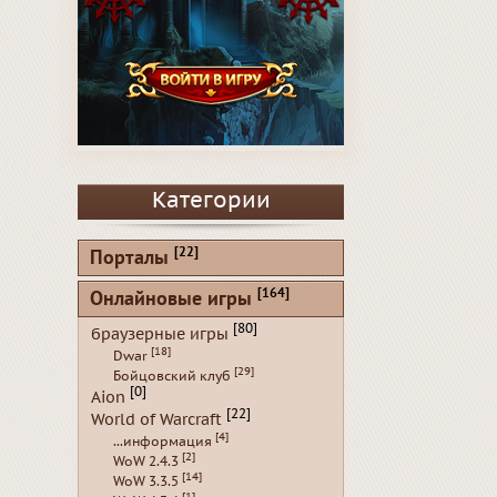
Категории
[22]
Порталы
[164]
Онлайновые игры
[80]
браузерные игры
[18]
Dwar
[29]
Бойцовский клуб
[0]
Aion
[22]
World of Warcraft
[4]
...информация
[2]
WoW 2.4.3
[14]
WoW 3.3.5