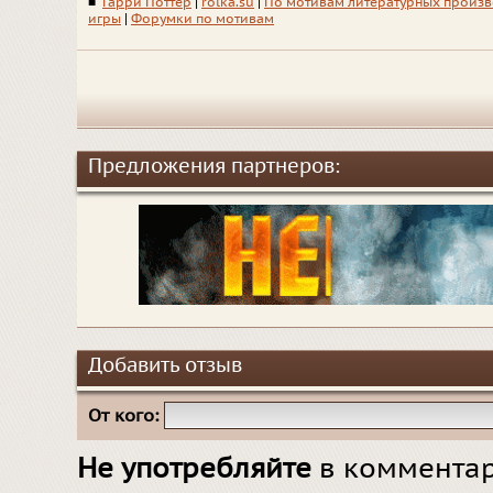
■
Гарри Поттер
|
rolka.su
|
По мотивам литературных произ
игры
|
Форумки по мотивам
Предложения партнеров:
Добавить отзыв
От кого:
Не употребляйте
в комментар