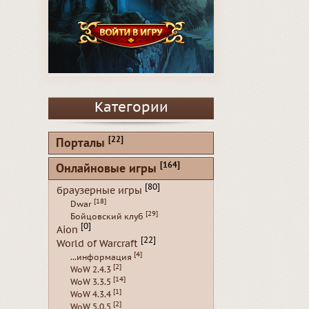
Категории
[22]
Порталы
[164]
Онлайновые игры
[80]
браузерные игры
[18]
Dwar
[29]
Бойцовский клуб
[0]
Aion
[22]
World of Warcraft
[4]
...информация
[2]
WoW 2.4.3
[14]
WoW 3.3.5
[1]
WoW 4.3.4
[2]
WoW 5.0.5