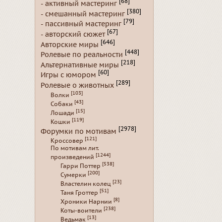
[68]
- активный мастеринг
[380]
- смешанный мастеринг
[79]
- пассивный мастеринг
[67]
- авторский сюжет
[646]
Авторские миры
[448]
Ролевые по реальности
[218]
Альтернативные миры
[60]
Игры с юмором
[289]
Ролевые о животных
[103]
Волки
[43]
Собаки
[15]
Лошади
[119]
Кошки
[2978]
Форумки по мотивам
[121]
Кроссовер
По мотивам лит.
[1244]
произведений
[538]
Гарри Поттер
[200]
Сумерки
[23]
Властелин колец
[51]
Таня Гроттер
[8]
Хроники Нарнии
[238]
Коты-воители
[13]
Ведьмак