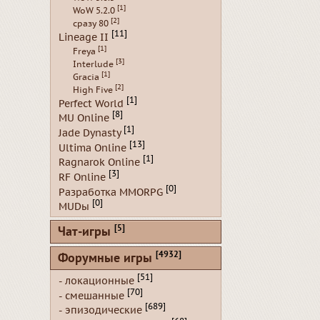
[1]
WoW 5.2.0
[2]
сразу 80
[11]
Lineage II
[1]
Freya
[3]
Interlude
[1]
Gracia
[2]
High Five
[1]
Perfect World
[8]
MU Online
[1]
Jade Dynasty
[13]
Ultima Online
[1]
Ragnarok Online
[3]
RF Online
[0]
Разработка MMORPG
[0]
MUDы
[5]
Чат-игры
[4932]
Форумные игры
[51]
- локационные
[70]
- смешанные
[689]
- эпизодические