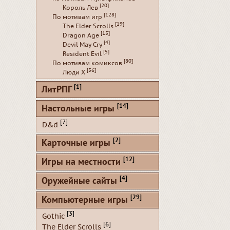
[20]
Король Лев
[128]
По мотивам игр
[19]
The Elder Scrolls
[15]
Dragon Age
[4]
Devil May Cry
[5]
Resident Evil
[80]
По мотивам комиксов
[56]
Люди Х
[1]
ЛитРПГ
[14]
Настольные игры
[7]
D&d
[2]
Карточные игры
[12]
Игры на местности
[4]
Оружейные сайты
[29]
Компьютерные игры
[3]
Gothic
[6]
The Elder Scrolls