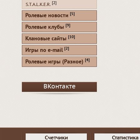
[2]
S.T.A.L.K.E.R.
[5]
Ролевые новости
[9]
Ролевые клубы
[10]
Клановые сайты
[2]
Игры по e-mail
[4]
Ролевые игры (Разное)
ВКонтакте
Счетчики
Статистика