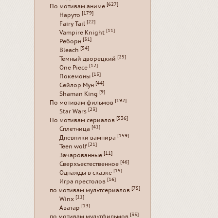
[627]
По мотивам аниме
[179]
Наруто
[22]
Fairy Tail
[11]
Vampire Knight
[31]
Реборн
[54]
Bleach
[25]
Темный дворецкий
[12]
One Piece
[15]
Покемоны
[44]
Сейлор Мун
[9]
Shaman King
[192]
По мотивам фильмов
[23]
Star Wars
[536]
По мотивам сериалов
[41]
Сплетница
[159]
Дневники вампира
[21]
Teen wolf
[11]
Зачарованные
[46]
Сверхъестественное
[15]
Однажды в сказке
[16]
Игра престолов
[75]
по мотивам мультсериалов
[11]
Winx
[13]
Аватар
[35]
по мотивам мультфильмов