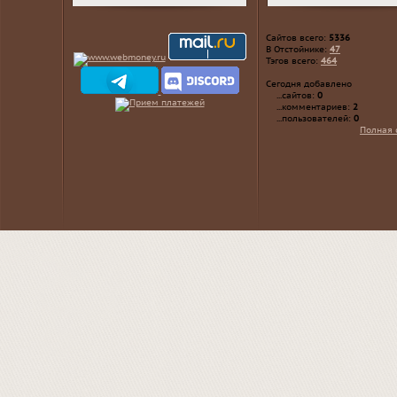
Сайтов всего:
5336
В Отстойнике:
47
Тэгов всего:
464
Сегодня добавлено
...сайтов:
0
...комментариев:
2
...пользователей:
0
Полная 