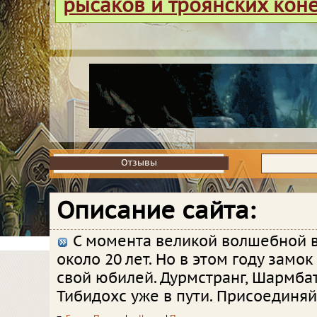
рысаков и троянских кон
Отзывы
Отзывы
Описание сайта:
С момента великой волшебной 
около 20 лет. Но в этом году замо
свой юбилей. Дурмстранг, Шармба
Тибидохс уже в пути. Присоединяй