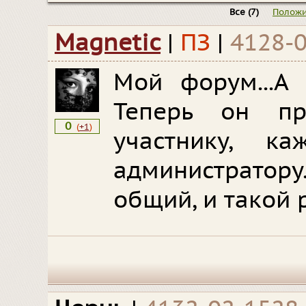
Все
(7)
Положи
Magnetic
|
ПЗ
|
4128-
Мой форум...А
Теперь он пр
0
(
+1
)
участнику, к
администратор
общий, и такой р