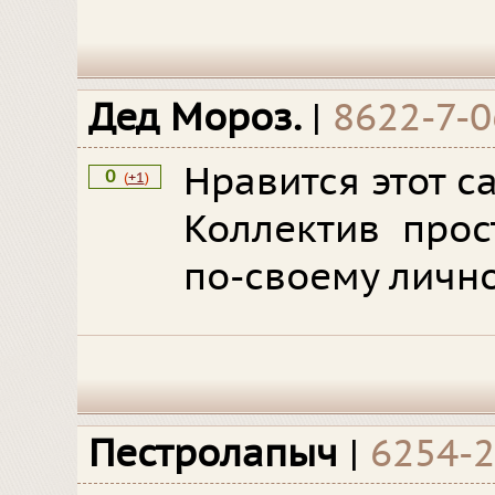
Дед Мороз.
|
8622-7-
Нравится этот с
0
(
+1
)
Коллектив прос
по-своему лично
Пестролапыч
|
6254-