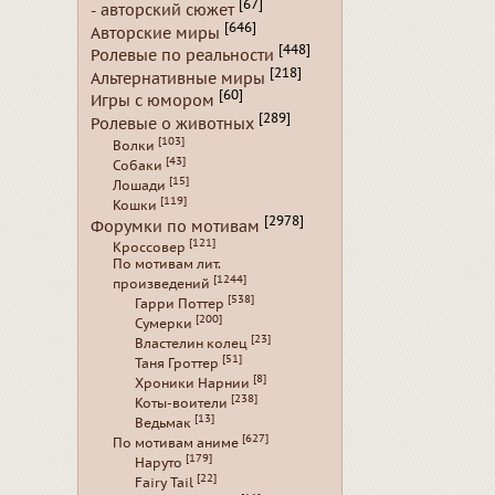
[67]
- авторский сюжет
[646]
Авторские миры
[448]
Ролевые по реальности
[218]
Альтернативные миры
[60]
Игры с юмором
[289]
Ролевые о животных
[103]
Волки
[43]
Собаки
[15]
Лошади
[119]
Кошки
[2978]
Форумки по мотивам
[121]
Кроссовер
По мотивам лит.
[1244]
произведений
[538]
Гарри Поттер
[200]
Сумерки
[23]
Властелин колец
[51]
Таня Гроттер
[8]
Хроники Нарнии
[238]
Коты-воители
[13]
Ведьмак
[627]
По мотивам аниме
[179]
Наруто
[22]
Fairy Tail