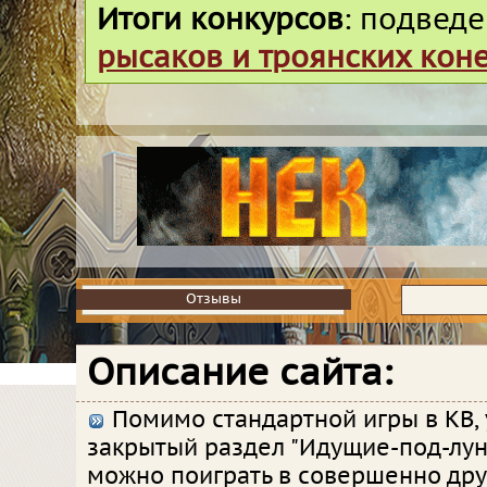
Итоги конкурсов
: подвед
рысаков и троянских кон
Отзывы
Отзывы
Описание сайта:
Помимо стандартной игры в КВ, у
закрытый раздел "Идущие-под-луно
можно поиграть в совершенно дру