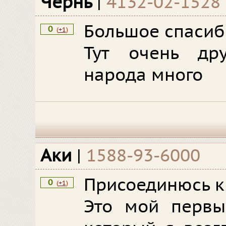
Чернь
|
4132-02-1528
Большое спасибо
0
(
+1
)
Тут очень др
народа много
Аки
|
1588-93-6000
Присоединюсь к
0
(
+1
)
Это мой первы