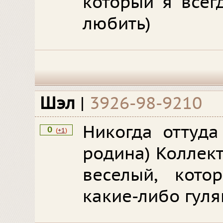
который я всег
любить)
Шэл
|
3926-98-9210
Никогда оттуда
0
(
+1
)
родина) Коллек
веселый, кото
какие-либо гуля