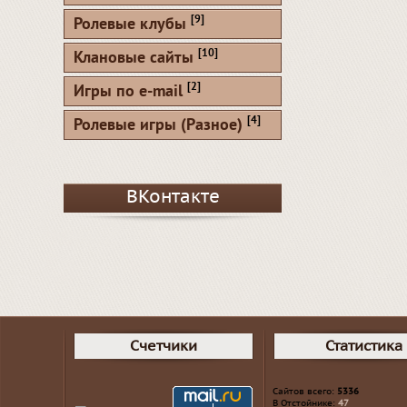
[9]
Ролевые клубы
[10]
Клановые сайты
[2]
Игры по e-mail
[4]
Ролевые игры (Разное)
ВКонтакте
Счетчики
Статистика
Сайтов всего:
5336
В Отстойнике:
47