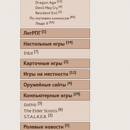
[15]
Dragon Age
[4]
Devil May Cry
[5]
Resident Evil
[80]
По мотивам комиксов
[56]
Люди Х
[1]
ЛитРПГ
[14]
Настольные игры
[7]
D&d
[2]
Карточные игры
[12]
Игры на местности
[4]
Оружейные сайты
[29]
Компьютерные игры
[3]
Gothic
[6]
The Elder Scrolls
[2]
S.T.A.L.K.E.R.
[5]
Ролевые новости