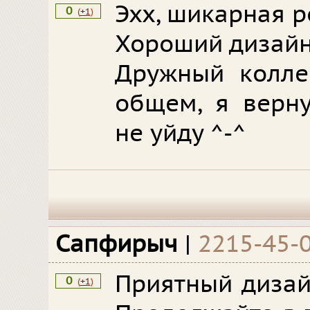
Эхх, шикарная р
0
(
+1
)
Хороший дизайн,
Дружный коллек
общем, я верну
не уйду ^-^
Сапфирыч
|
2215-45-
Приятный дизай
0
(
+1
)