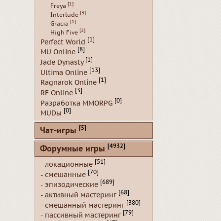
[1]
Freya
[3]
Interlude
[1]
Gracia
[2]
High Five
[1]
Perfect World
[8]
MU Online
[1]
Jade Dynasty
[13]
Ultima Online
[1]
Ragnarok Online
[3]
RF Online
[0]
Разработка MMORPG
[0]
MUDы
[5]
Чат-игры
[4932]
Форумные игры
[51]
- локационные
[70]
- смешанные
[689]
- эпизодические
[68]
- активный мастеринг
[380]
- смешанный мастеринг
[79]
- пассивный мастеринг