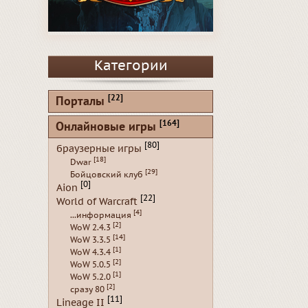
Категории
[22]
Порталы
[164]
Онлайновые игры
[80]
браузерные игры
[18]
Dwar
[29]
Бойцовский клуб
[0]
Aion
[22]
World of Warcraft
[4]
...информация
[2]
WoW 2.4.3
[14]
WoW 3.3.5
[1]
WoW 4.3.4
[2]
WoW 5.0.5
[1]
WoW 5.2.0
[2]
сразу 80
[11]
Lineage II