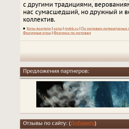
с другими традициями, верованиям
нас сумасшедший, но дружный и 
коллектив.
■
Коты-воители
|
коты
|
mybb.ru
|
По мотивам литературных
Форумные игры
|
Форумки по мотивам
Предложения партнеров:
Отзывы по сайту: (
Добавить
)