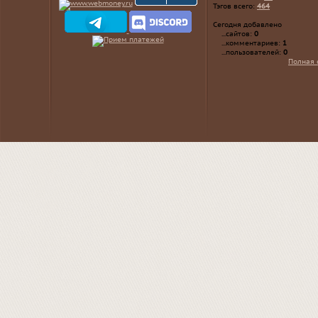
Тэгов всего:
464
Сегодня добавлено
...сайтов:
0
...комментариев:
1
...пользователей:
0
Полная 