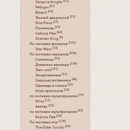
[11]
Vampire Knight
[31]
Реборн
[54]
Bleach
[25]
Темный дворецкий
[12]
One Piece
[15]
Покемоны
[44]
Сейлор Мун
[9]
Shaman King
[192]
По мотивам фильмов
[23]
Star Wars
[536]
По мотивам сериалов
[41]
Сплетница
[159]
Дневники вампира
[21]
Teen wolf
[11]
Зачарованные
[46]
Сверхъестественное
[15]
Однажды в сказке
[16]
Игра престолов
[75]
по мотивам мультсериалов
[11]
Winx
[13]
Аватар
[35]
по мотивам мультфильмов
[20]
Король Лев
[128]
По мотивам игр
[19]
The Elder Scrolls