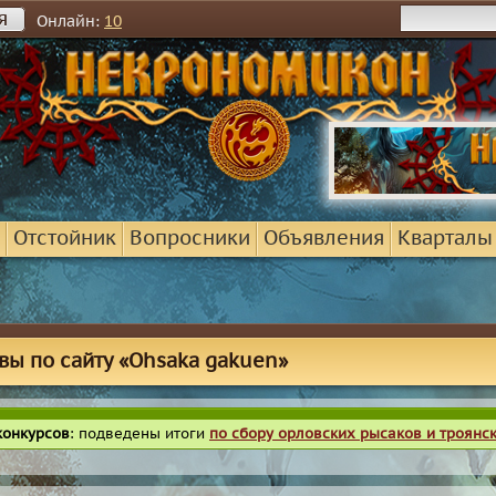
я
Онлайн:
10
Отстойник
Вопросники
Объявления
Кварталы
вы по сайту «Ohsaka gakuen»
конкурсов
: подведены итоги
по сбору орловских рысаков и троянс