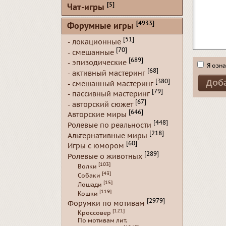
[5]
Чат-игры
[4933]
Форумные игры
[51]
- локационные
[70]
- смешанные
[689]
- эпизодические
Я озна
[68]
- активный мастеринг
[380]
- смешанный мастеринг
[79]
- пассивный мастеринг
[67]
- авторский сюжет
[646]
Авторские миры
[448]
Ролевые по реальности
[218]
Альтернативные миры
[60]
Игры с юмором
[289]
Ролевые о животных
[103]
Волки
[43]
Собаки
[15]
Лошади
[119]
Кошки
[2979]
Форумки по мотивам
[121]
Кроссовер
По мотивам лит.