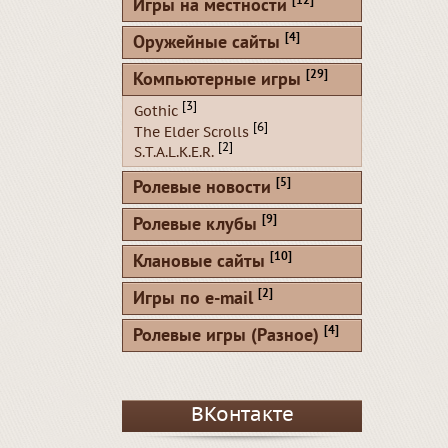
[12]
Игры на местности
[4]
Оружейные сайты
[29]
Компьютерные игры
[3]
Gothic
[6]
The Elder Scrolls
[2]
S.T.A.L.K.E.R.
[5]
Ролевые новости
[9]
Ролевые клубы
[10]
Клановые сайты
[2]
Игры по e-mail
[4]
Ролевые игры (Разное)
ВКонтакте