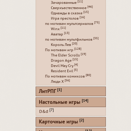
[11]
Зачарованные
[46]
Сверхъестественное
[15]
Однажды в сказке
[16]
Игра престолов
[75]
по мотивам мультсериалов
[11]
Winx
[13]
Аватар
[35]
по мотивам мультфильмов
[20]
Король Лев
[128]
По мотивам игр
[19]
The Elder Scrolls
[15]
Dragon Age
[4]
Devil May Cry
[5]
Resident Evil
[80]
По мотивам комиксов
[56]
Люди Х
[1]
ЛитРПГ
[14]
Настольные игры
[7]
D&d
[2]
Карточные игры