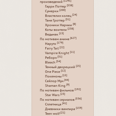
[1245]
произведений
[538]
Гарри Поттер
[200]
Сумерки
[24]
Властелин колец
[51]
Таня Гроттер
[8]
Хроники Нарнии
[238]
Коты-воители
[13]
Ведьмак
[627]
По мотивам аниме
[179]
Наруто
[22]
Fairy Tail
[11]
Vampire Knight
[31]
Реборн
[54]
Bleach
[25]
Темный дворецкий
[12]
One Piece
[15]
Покемоны
[44]
Сейлор Мун
[9]
Shaman King
[192]
По мотивам фильмов
[23]
Star Wars
[536]
По мотивам сериалов
[41]
Сплетница
[159]
Дневники вампира
[21]
Teen wolf