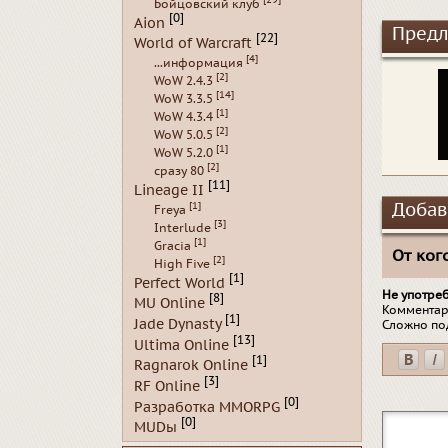
Бойцовский клуб
[0]
Aion
Предл
[22]
World of Warcraft
[4]
...информация
[2]
WoW 2.4.3
[14]
WoW 3.3.5
[1]
WoW 4.3.4
[2]
WoW 5.0.5
[1]
WoW 5.2.0
[2]
сразу 80
[11]
Lineage II
[1]
Добав
Freya
[3]
Interlude
[1]
Gracia
От кого
[2]
High Five
[1]
Perfect World
Не употре
[8]
MU Online
Комментар
[1]
Jade Dynasty
Сложно по
[13]
Ultima Online
[1]
Ragnarok Online
[3]
RF Online
[0]
Разработка MMORPG
[0]
MUDы