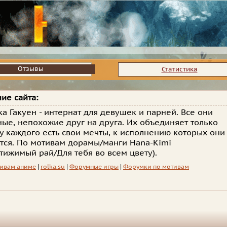
Отзывы
Отзывы
Статистика
ие сайта:
ка Гакуен - интернат для девушек и парней. Все они
ные, непохожие друг на друга. Их объединяет только
 у каждого есть свои мечты, к исполнению которых они
тся. По мотивам дорамы/манги Hana-Kimi
тижимый рай/Для тебя во всем цвету).
ивам аниме
|
rolka.su
|
Форумные игры
|
Форумки по мотивам