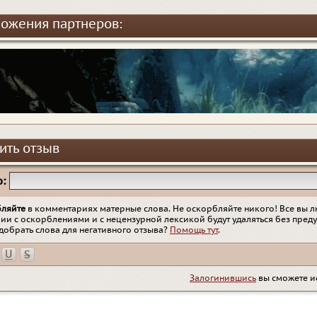
ожения партнеров:
ить отзыв
:
бляйте
в комментариях матерные слова. Не оскорбляйте никого! Все вы л
ии с оскорблениями и с нецензурной лексикой будут удаляться без пред
добрать слова для негативного отзыва?
Помощь тут
.
Залогинившись
вы сможете и