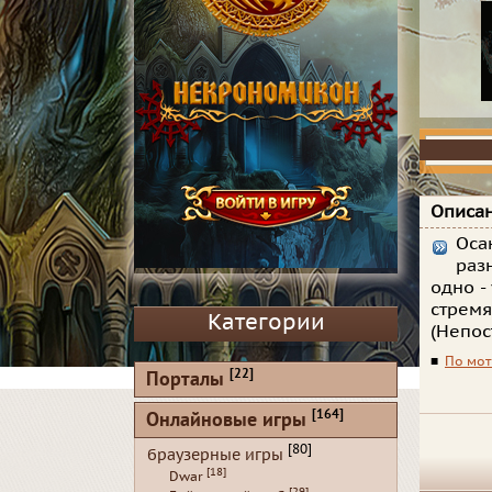
Описан
Оса
раз
одно -
стремя
Категории
(Непос
■
По мот
[22]
Порталы
[164]
Онлайновые игры
[80]
браузерные игры
[18]
Dwar
[29]