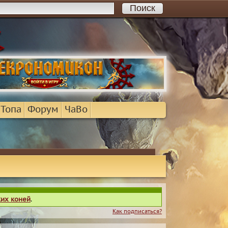
 Топа
Форум
ЧаВо
ких коней
.
Как подписаться?