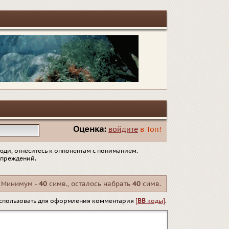
Оценка:
войдите
в Топ!
юди, отнеситесь к оппонентам с пониманием.
упреждений.
Минимум -
40
симв., осталось набрать
40
симв.
спользовать для оформления комментария
[
BB
коды]
.