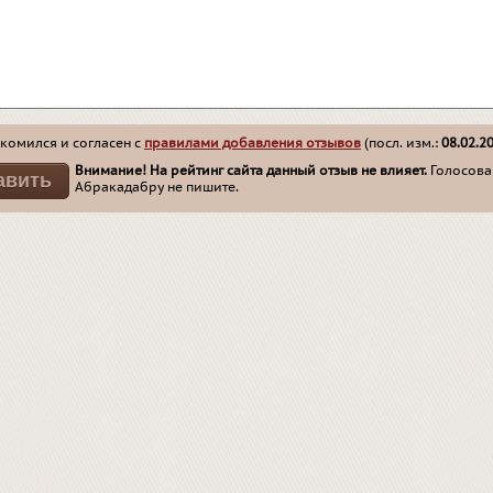
комился и согласен с
правилами добавления отзывов
(посл. изм.:
08.02.2
Внимание! На рейтинг сайта данный отзыв не влияет.
Голосован
Абракадабру не пишите.