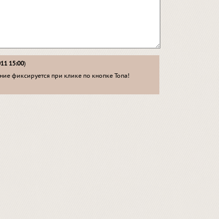
011 15:00
)
ие фиксируется при клике по кнопке Топа!