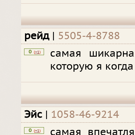
рейд
|
5505-4-8788
самая шикарна
0
(
+1
)
которую я когда
Эйс
|
1058-46-9214
самая впечатл
0
(
+1
)