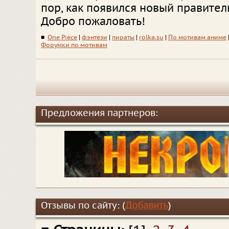
пор, как появился новый правител
Добро пожаловать!
■
One Piece
|
фэнтези
|
пираты
|
rolka.su
|
По мотивам аниме
Форумки по мотивам
Предложения партнеров:
Отзывы по сайту: (
Добавить
)