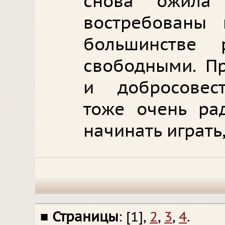
снова ожила
востребованы 
большинстве
свободными. Пр
и добросовес
тоже очень рад
начинать играть,
■
Страницы
: [1],
2
,
3
,
4
.