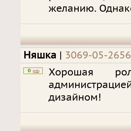
желанию. Однако
Няшка
|
3069-05-2656
Хорошая ро
0
(
+1
)
администрацие
дизайном!