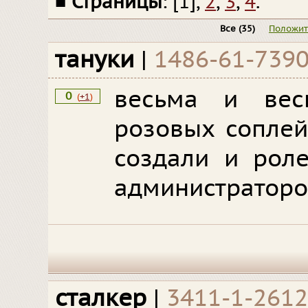
■
Страницы
: [1],
2
,
3
,
4
.
Все
(35)
Положи
тануки
|
1486-61-739
весьма и вес
0
(
+1
)
розовых соплей
создали и роле
администраторо
сталкер
|
3411-1-2612