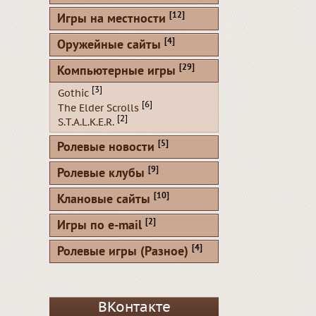
[12]
Игры на местности
[4]
Оружейные сайты
[29]
Компьютерные игры
[3]
Gothic
[6]
The Elder Scrolls
[2]
S.T.A.L.K.E.R.
[5]
Ролевые новости
[9]
Ролевые клубы
[10]
Клановые сайты
[2]
Игры по e-mail
[4]
Ролевые игры (Разное)
ВКонтакте