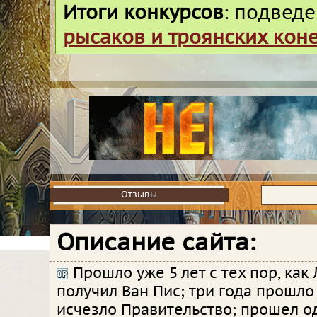
Итоги конкурсов
: подвед
рысаков и троянских кон
Отзывы
Отзывы
Описание сайта:
Прошло уже 5 лет с тех пор, как
получил Ван Пис; три года прошло 
исчезло Правительство; прошел од