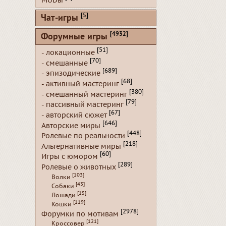
MUDы
[5]
Чат-игры
[4932]
Форумные игры
[51]
- локационные
[70]
- смешанные
[689]
- эпизодические
[68]
- активный мастеринг
[380]
- смешанный мастеринг
[79]
- пассивный мастеринг
[67]
- авторский сюжет
[646]
Авторские миры
[448]
Ролевые по реальности
[218]
Альтернативные миры
[60]
Игры с юмором
[289]
Ролевые о животных
[103]
Волки
[43]
Собаки
[15]
Лошади
[119]
Кошки
[2978]
Форумки по мотивам
[121]
Кроссовер