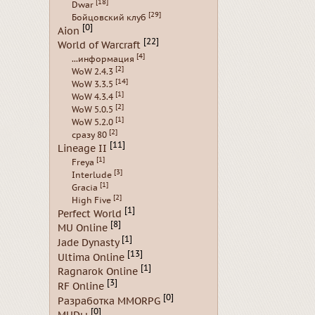
[18]
Dwar
[29]
Бойцовский клуб
[0]
Aion
[22]
World of Warcraft
[4]
...информация
[2]
WoW 2.4.3
[14]
WoW 3.3.5
[1]
WoW 4.3.4
[2]
WoW 5.0.5
[1]
WoW 5.2.0
[2]
сразу 80
[11]
Lineage II
[1]
Freya
[3]
Interlude
[1]
Gracia
[2]
High Five
[1]
Perfect World
[8]
MU Online
[1]
Jade Dynasty
[13]
Ultima Online
[1]
Ragnarok Online
[3]
RF Online
[0]
Разработка MMORPG
[0]