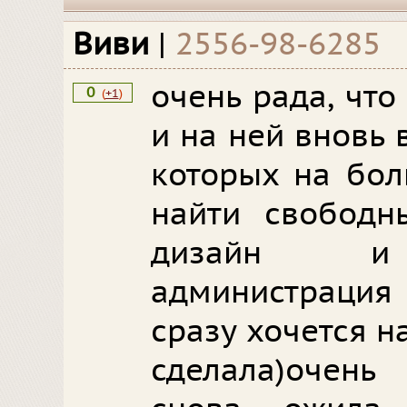
Виви
|
2556-98-6285
очень рада, чт
0
(
+1
)
и на ней вновь
которых на бол
найти свободн
дизайн и 
администрация 
сразу хочется на
сделала)очень