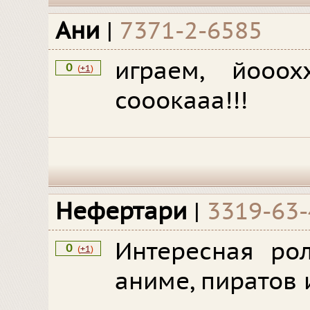
Ани
|
7371-2-6585
играем, йооох
0
(
+1
)
сооокааа!!!
Нефертари
|
3319-63
Интересная ро
0
(
+1
)
аниме, пиратов 