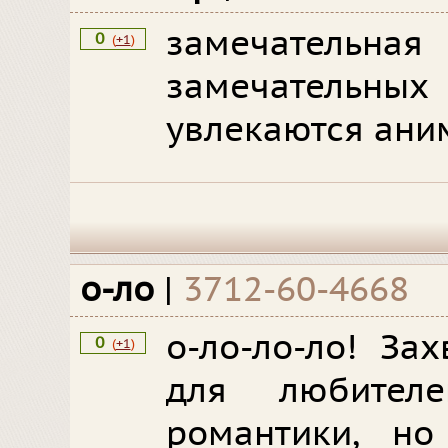
замечатель
0
(
+1
)
замечательн
увлекаются ани
о-ло
|
3712-60-4668
о-ло-ло-ло! За
0
(
+1
)
для любител
романтики, но