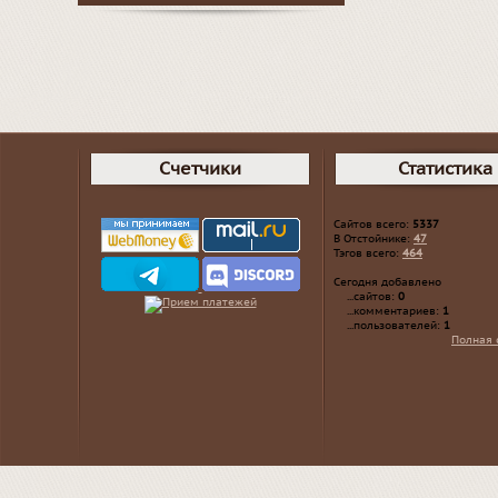
Счетчики
Статистика
Сайтов всего:
5337
В Отстойнике:
47
Тэгов всего:
464
Сегодня добавлено
...сайтов:
0
...комментариев:
1
...пользователей:
1
Полная 