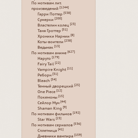
По мотивам лит.
[1244]
произведений
[538]
Гарри Поттер
[200]
Сумерки
[23]
Властелин колец
[51]
Таня Гроттер
[8]
Хроники Нарнии
[238]
Коты-воители
[13]
Ведьмак
[627]
По мотивам аниме
[179]
Наруто
[22]
Fairy Tail
[11]
Vampire Knight
[31]
Реборн
[54]
Bleach
[25]
Темный дворецкий
[12]
One Piece
[15]
Покемоны
[44]
Сейлор Мун
[9]
Shaman King
[192]
По мотивам фильмов
[23]
Star Wars
[536]
По мотивам сериалов
[41]
Сплетница
[159]
Дневники вампира