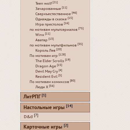
[21]
Teen wolf
[11]
Зачарованные
[46]
Сверхъестественное
[15]
Однажды в сказке
[16]
Игра престолов
[75]
по мотивам мультсериалов
[11]
Winx
[13]
Аватар
[35]
по мотивам мультфильмов
[20]
Король Лев
[128]
По мотивам игр
[19]
The Elder Scrolls
[15]
Dragon Age
[4]
Devil May Cry
[5]
Resident Evil
[80]
По мотивам комиксов
[56]
Люди Х
[1]
ЛитРПГ
[14]
Настольные игры
[7]
D&d
[2]
Карточные игры