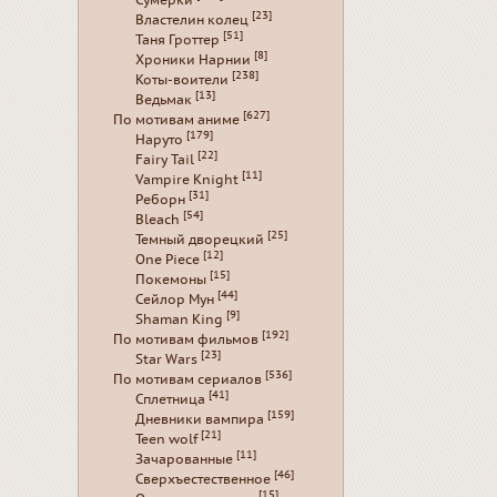
Сумерки
[23]
Властелин колец
[51]
Таня Гроттер
[8]
Хроники Нарнии
[238]
Коты-воители
[13]
Ведьмак
[627]
По мотивам аниме
[179]
Наруто
[22]
Fairy Tail
[11]
Vampire Knight
[31]
Реборн
[54]
Bleach
[25]
Темный дворецкий
[12]
One Piece
[15]
Покемоны
[44]
Сейлор Мун
[9]
Shaman King
[192]
По мотивам фильмов
[23]
Star Wars
[536]
По мотивам сериалов
[41]
Сплетница
[159]
Дневники вампира
[21]
Teen wolf
[11]
Зачарованные
[46]
Сверхъестественное
[15]