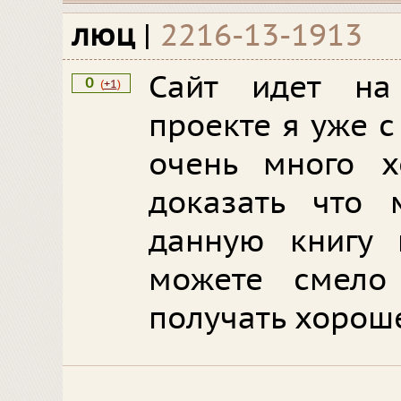
люц
|
2216-13-1913
Сайт идет на
0
(
+1
)
проекте я уже с
очень много х
доказать что
данную книгу 
можете смело 
получать хорош