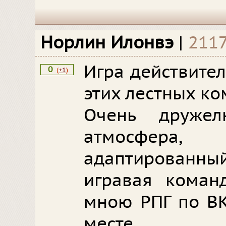
Норлин Илонвэ
|
2117
Игра действите
0
(
+1
)
этих лестных к
Очень друже
атмосфер
адаптированн
игравая коман
мною РПГ по ВК
месте.