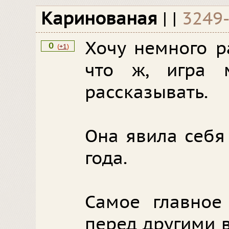
Каринованая
|
|
3249
Хочу немного р
0
(
+1
)
что ж, игра
рассказывать.
Она явила себя
года.
Самое главное
перед другими 