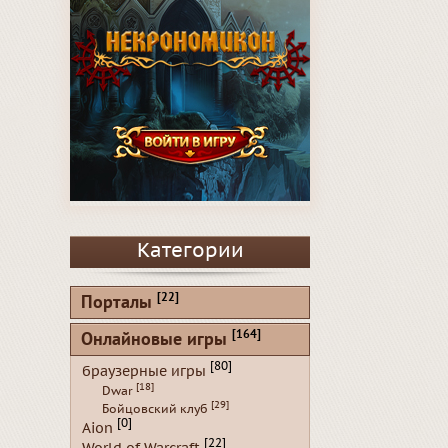
Категории
[22]
Порталы
[164]
Онлайновые игры
[80]
браузерные игры
[18]
Dwar
[29]
Бойцовский клуб
[0]
Aion
[22]