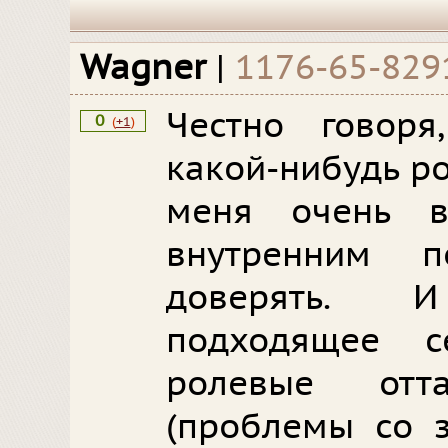
Wagner
|
1176-65-829
Честно говоря
0
(
+1
)
какой-нибудь р
меня очень в
внутренним 
доверять. 
подходящее с
ролевые отт
(проблемы со 