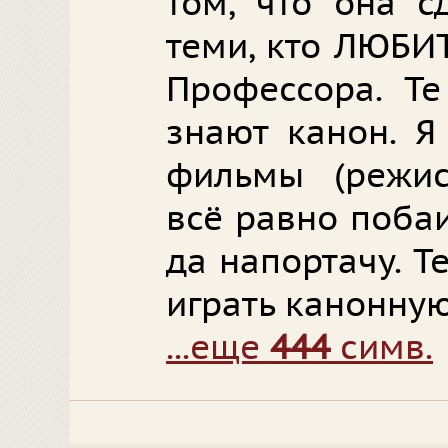
том, что она с
теми, кто ЛЮБИ
Профессора. Те
знают канон. Я
фильмы (режис
всё равно побаи
да напортачу. Т
играть канонную
...еще
444
симв.