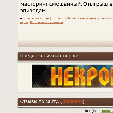
мастеринг смешанный. Отыгрыш в
эпизодам.
■
Властелин колец
|
borda.ru
|
По мотивам литературных пр
игры
|
Форумки по мотивам
Предложения партнеров:
Отзывы по сайту: (
Добавить
)
Все
(9)
Положи