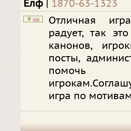
Елф
|
1870-63-1323
Отличная игр
0
(
+1
)
радует, так эт
канонов, игро
посты, админис
помочь 
игрокам.Соглаш
игра по мотивам