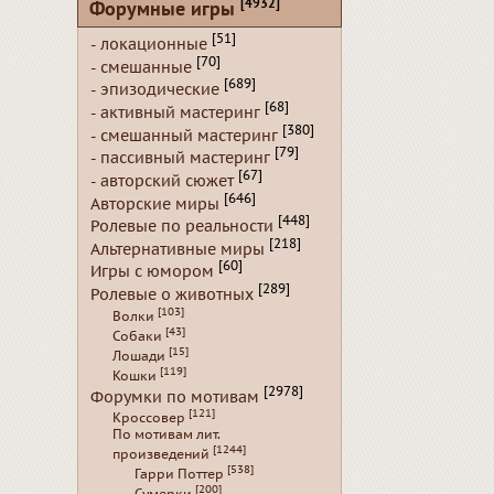
[4932]
Форумные игры
[51]
- локационные
[70]
- смешанные
[689]
- эпизодические
[68]
- активный мастеринг
[380]
- смешанный мастеринг
[79]
- пассивный мастеринг
[67]
- авторский сюжет
[646]
Авторские миры
[448]
Ролевые по реальности
[218]
Альтернативные миры
[60]
Игры с юмором
[289]
Ролевые о животных
[103]
Волки
[43]
Собаки
[15]
Лошади
[119]
Кошки
[2978]
Форумки по мотивам
[121]
Кроссовер
По мотивам лит.
[1244]
произведений
[538]
Гарри Поттер
[200]