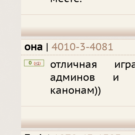
она
|
4010-3-4081
отличная игр
0
(
+1
)
админов и ч
канонам))