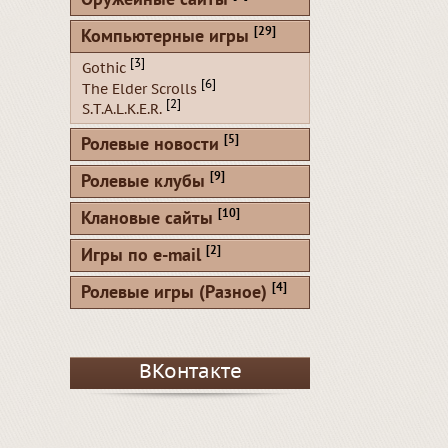
Оружейные сайты
[29]
Компьютерные игры
[3]
Gothic
[6]
The Elder Scrolls
[2]
S.T.A.L.K.E.R.
[5]
Ролевые новости
[9]
Ролевые клубы
[10]
Клановые сайты
[2]
Игры по e-mail
[4]
Ролевые игры (Разное)
ВКонтакте