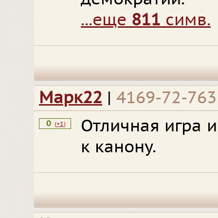
...еще
811
симв.
Марк22
|
4169-72-763
Отличная игра 
0
(
+1
)
к канону.