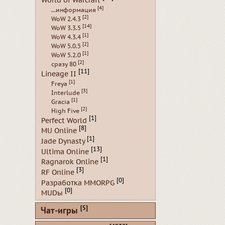
World of Warcraft
[4]
...информация
[2]
WoW 2.4.3
[14]
WoW 3.3.5
[1]
WoW 4.3.4
[2]
WoW 5.0.5
[1]
WoW 5.2.0
[2]
сразу 80
[11]
Lineage II
[1]
Freya
[3]
Interlude
[1]
Gracia
[2]
High Five
[1]
Perfect World
[8]
MU Online
[1]
Jade Dynasty
[13]
Ultima Online
[1]
Ragnarok Online
[3]
RF Online
[0]
Разработка MMORPG
[0]
MUDы
[5]
Чат-игры