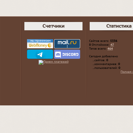
Счетчики
Статистика
Сайтов всего:
5336
В Отстойнике:
47
Тэгов всего:
464
Сегодня добавлено
...сайтов:
0
...комментариев:
0
...пользователей:
0
Полная 