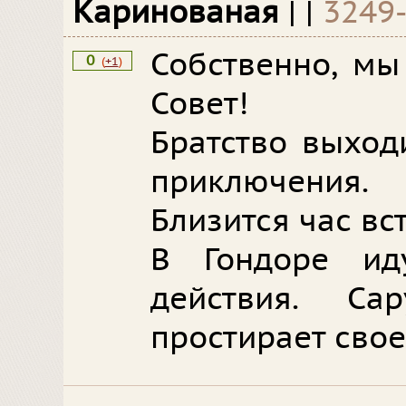
Каринованая
|
|
3249
Собственно, мы
0
(
+1
)
Совет!
Братство выход
приключения.
Близится час вс
В Гондоре ид
действия. С
простирает свое