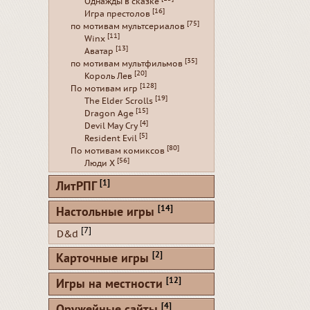
Однажды в сказке
[16]
Игра престолов
[75]
по мотивам мультсериалов
[11]
Winx
[13]
Аватар
[35]
по мотивам мультфильмов
[20]
Король Лев
[128]
По мотивам игр
[19]
The Elder Scrolls
[15]
Dragon Age
[4]
Devil May Cry
[5]
Resident Evil
[80]
По мотивам комиксов
[56]
Люди Х
[1]
ЛитРПГ
[14]
Настольные игры
[7]
D&d
[2]
Карточные игры
[12]
Игры на местности
[4]