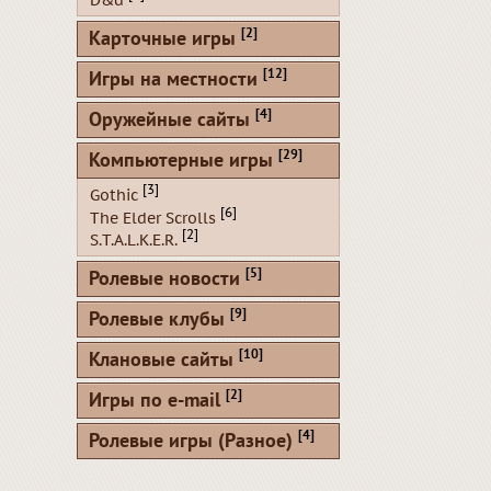
D&d
[2]
Карточные игры
[12]
Игры на местности
[4]
Оружейные сайты
[29]
Компьютерные игры
[3]
Gothic
[6]
The Elder Scrolls
[2]
S.T.A.L.K.E.R.
[5]
Ролевые новости
[9]
Ролевые клубы
[10]
Клановые сайты
[2]
Игры по e-mail
[4]
Ролевые игры (Разное)