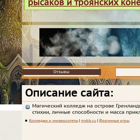
рысаков и троянских кон
Отзывы
Отзывы
Описание сайта:
Магический колледж на острове Гренланд
стихии, личные способности и масса прик
■
Колледжи и университеты
|
mybb.ru
|
Форумные игры