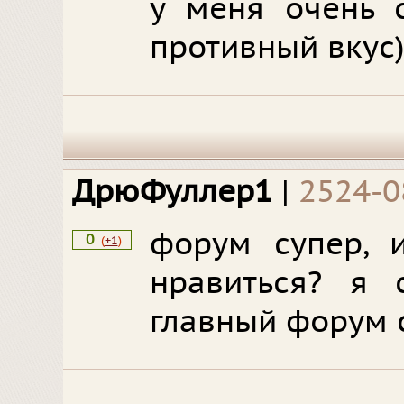
у меня очень 
противный вкус)
ДрюФуллер1
|
2524-0
форум супер, 
0
(
+1
)
нравиться? я 
главный форум с