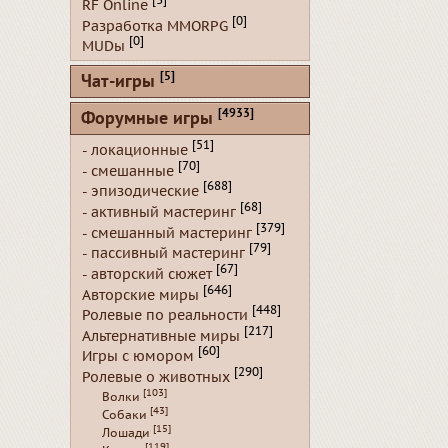
[3]
RF Online
[0]
Разработка MMORPG
[0]
MUDы
[5]
Чат-игры
[4933]
Форумные игры
[51]
- локационные
[70]
- смешанные
[688]
- эпизодические
[68]
- активный мастеринг
[379]
- смешанный мастеринг
[79]
- пассивный мастеринг
[67]
- авторский сюжет
[646]
Авторские миры
[448]
Ролевые по реальности
[217]
Альтернативные миры
[60]
Игры с юмором
[290]
Ролевые о животных
[103]
Волки
[43]
Собаки
[15]
Лошади
[119]