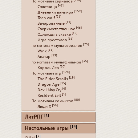
[536]
По мотивам сериалов
[41]
Сплетница
[159]
Дневники вампира
[21]
Teen wolf
[11]
Зачарованные
[46]
Сверхъестественное
[15]
Однажды в сказке
[16]
Игра престолов
[75]
по мотивам мультсериалов
[11]
Winx
[13]
Аватар
[35]
по мотивам мультфильмов
[20]
Король Лев
[128]
По мотивам игр
[19]
The Elder Scrolls
[15]
Dragon Age
[4]
Devil May Cry
[5]
Resident Evil
[80]
По мотивам комиксов
[56]
Люди Х
[1]
ЛитРПГ
[14]
Настольные игры
[7]