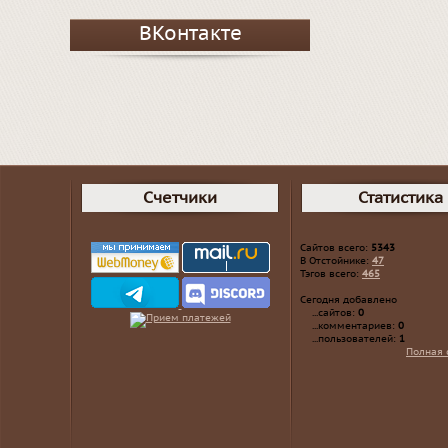
ВКонтакте
Счетчики
Статистика
Сайтов всего:
5343
В Отстойнике:
47
Тэгов всего:
465
Сегодня добавлено
...сайтов:
0
...комментариев:
0
...пользователей:
1
Полная 