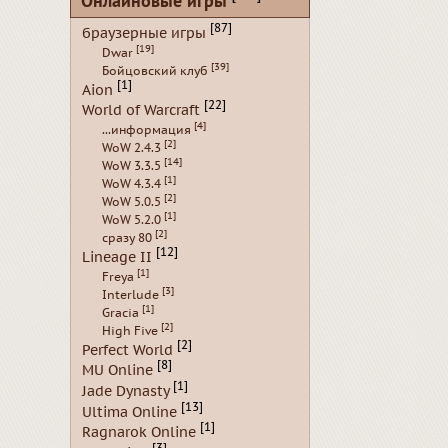
Онлайновые игры
[87]
браузерные игры
[19]
Dwar
[39]
Бойцовский клуб
[1]
Aion
[22]
World of Warcraft
[4]
...информация
[2]
WoW 2.4.3
[14]
WoW 3.3.5
[1]
WoW 4.3.4
[2]
WoW 5.0.5
[1]
WoW 5.2.0
[2]
сразу 80
[12]
Lineage II
[1]
Freya
[3]
Interlude
[1]
Gracia
[2]
High Five
[2]
Perfect World
[8]
MU Online
[1]
Jade Dynasty
[13]
Ultima Online
[1]
Ragnarok Online