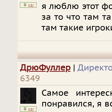
я люблю этот фо
0
(
+1
)
за то что там т
там такие игрок
ДрюФуллер
|
Директ
6349
Самое интерес
понравился, я в
0
(
+1
)