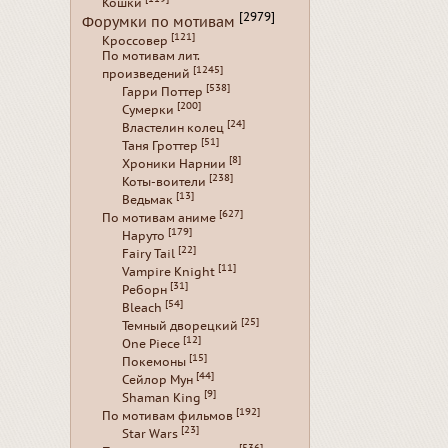
Кошки
[2979]
Форумки по мотивам
[121]
Кроссовер
По мотивам лит.
[1245]
произведений
[538]
Гарри Поттер
[200]
Сумерки
[24]
Властелин колец
[51]
Таня Гроттер
[8]
Хроники Нарнии
[238]
Коты-воители
[13]
Ведьмак
[627]
По мотивам аниме
[179]
Наруто
[22]
Fairy Tail
[11]
Vampire Knight
[31]
Реборн
[54]
Bleach
[25]
Темный дворецкий
[12]
One Piece
[15]
Покемоны
[44]
Сейлор Мун
[9]
Shaman King
[192]
По мотивам фильмов
[23]
Star Wars