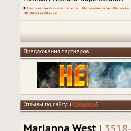
■
Сверхъестественное
|
rolka.su
|
Форумные игры
|
Форумки 
мотивам сериалов
Предложения партнеров:
Отзывы по сайту: (
Добавить
)
Marianna West
|
3518