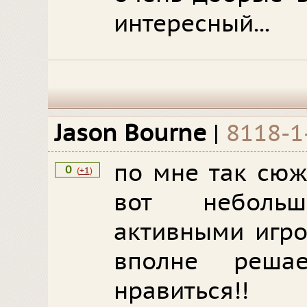
интересный...
Jason Bourne
|
8118-1
по мне так сюж
0
(
+1
)
вот неболь
активными игро
вполне реша
нравиться!!