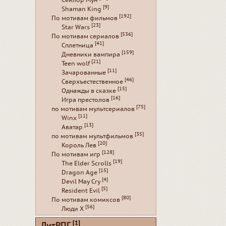
Сейлор Мун
[9]
Shaman King
[192]
По мотивам фильмов
[23]
Star Wars
[536]
По мотивам сериалов
[41]
Сплетница
[159]
Дневники вампира
[21]
Teen wolf
[11]
Зачарованные
[46]
Сверхъестественное
[15]
Однажды в сказке
[16]
Игра престолов
[75]
по мотивам мультсериалов
[11]
Winx
[13]
Аватар
[35]
по мотивам мультфильмов
[20]
Король Лев
[128]
По мотивам игр
[19]
The Elder Scrolls
[15]
Dragon Age
[4]
Devil May Cry
[5]
Resident Evil
[80]
По мотивам комиксов
[56]
Люди Х
[1]