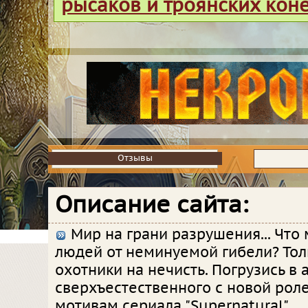
рысаков и троянских кон
Отзывы
Отзывы
Описание сайта:
Мир на грани разрушения... Что
людей от неминуемой гибели? Тол
охотники на нечисть. Погрузись в
сверхъестественного с новой рол
мотивам сериала "Supernatural".