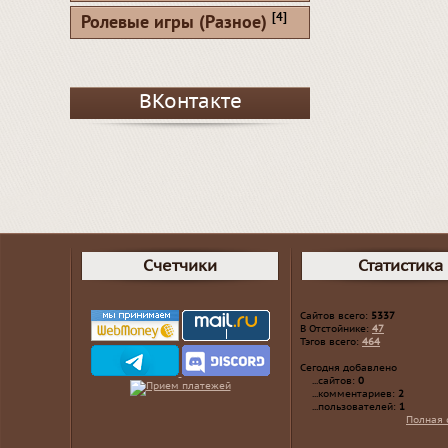
[4]
Ролевые игры (Разное)
ВКонтакте
Счетчики
Статистика
Сайтов всего:
5337
В Отстойнике:
47
Тэгов всего:
464
Сегодня добавлено
...сайтов:
0
...комментариев:
2
...пользователей:
1
Полная 