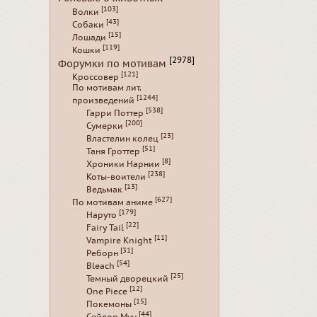
[103]
Волки
[43]
Собаки
[15]
Лошади
[119]
Кошки
[2978]
Форумки по мотивам
[121]
Кроссовер
По мотивам лит.
[1244]
произведений
[538]
Гарри Поттер
[200]
Сумерки
[23]
Властелин колец
[51]
Таня Гроттер
[8]
Хроники Нарнии
[238]
Коты-воители
[13]
Ведьмак
[627]
По мотивам аниме
[179]
Наруто
[22]
Fairy Tail
[11]
Vampire Knight
[31]
Реборн
[54]
Bleach
[25]
Темный дворецкий
[12]
One Piece
[15]
Покемоны
[44]