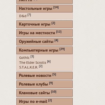
ЛитРПГ
[14]
Настольные игры
[7]
D&d
[2]
Карточные игры
[12]
Игры на местности
[4]
Оружейные сайты
[29]
Компьютерные игры
[3]
Gothic
[6]
The Elder Scrolls
[2]
S.T.A.L.K.E.R.
[5]
Ролевые новости
[9]
Ролевые клубы
[10]
Клановые сайты
[2]
Игры по e-mail