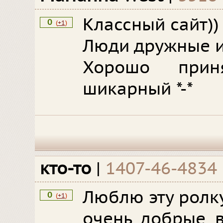
Классный сайт))
0
(
+1
)
Люди дружные и
Хорошо прин
шикарный *-*
кто-то
|
1407-46-4834
Люблю эту ролку
0
(
+1
)
очень добрые в