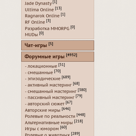
[1]
Jade Dynasty
[13]
Ultima Online
[1]
Ragnarok Online
[3]
RF Online
[0]
Разработка MMORPG
[0]
MUDы
[5]
Чат-игры
[4932]
Форумные игры
[51]
- локационные
[70]
- смешанные
[689]
- эпизодические
[68]
- активный мастеринг
[380]
- смешанный мастеринг
[79]
- пассивный мастеринг
[67]
- авторский сюжет
[646]
Авторские миры
[448]
Ролевые по реальности
[218]
Альтернативные миры
[60]
Игры с юмором
[289]
Ролевые о животных