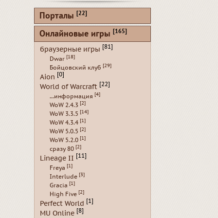
[22]
Порталы
[165]
Онлайновые игры
[81]
браузерные игры
[18]
Dwar
[29]
Бойцовский клуб
[0]
Aion
[22]
World of Warcraft
[4]
...информация
[2]
WoW 2.4.3
[14]
WoW 3.3.5
[1]
WoW 4.3.4
[2]
WoW 5.0.5
[1]
WoW 5.2.0
[2]
сразу 80
[11]
Lineage II
[1]
Freya
[3]
Interlude
[1]
Gracia
[2]
High Five
[1]
Perfect World
[8]
MU Online