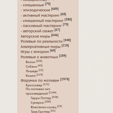
[70]
- смешанные
[689]
- эпизодические
[68]
- активный мастеринг
[380]
- смешанный мастеринг
[79]
- пассивный мастеринг
[67]
- авторский сюжет
[646]
Авторские миры
[448]
Ролевые по реальности
[218]
Альтернативные миры
[60]
Игры с юмором
[289]
Ролевые о животных
[103]
Волки
[43]
Собаки
[15]
Лошади
[119]
Кошки
[2978]
Форумки по мотивам
[121]
Кроссовер
По мотивам лит.
[1244]
произведений
[538]
Гарри Поттер
[200]
Сумерки
[23]
Властелин колец
[51]
Таня Гроттер