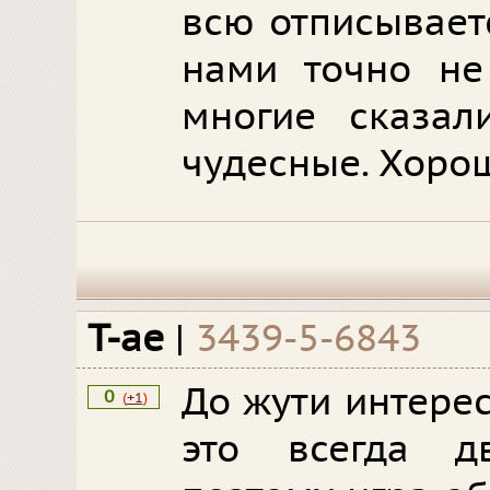
всю отписывает
нами точно не
многие сказал
чудесные. Хорош
T-ae
|
3439-5-6843
До жути интере
0
(
+1
)
это всегда дв