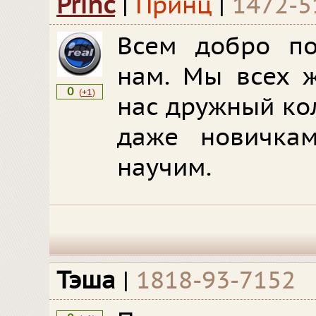
Princ
|
Принц
|
1472-5
Всем добро по
нам. Мы всех 
0
(
+1
)
нас дружный ко
даже новичкам
научим.
Тэша
|
1818-93-7152