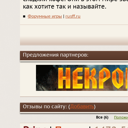
как хотите так и называйте.
■
Форумные игры
|
rusff.ru
Предложения партнеров:
Отзывы по сайту: (
Добавить
)
Все
(6)
Положи