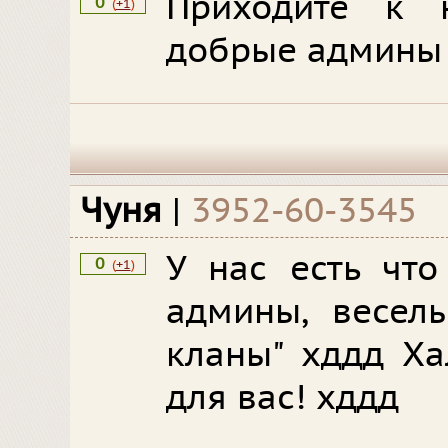
Приходите к 
0
(
+1
)
добрые админы 
Чуня
|
3952-60-3545
У нас есть что
0
(
+1
)
админы, веселы
кланы" хддд Ха
для вас! хддд