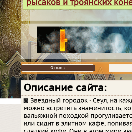
рысаков и троянских кон
Отзывы
Отзывы
Описание сайта:
Звездный городок - Сеул, на ка
можно встретить знаменитость, ко
вальяжной походкой прогуливаетс
или сидит в элитном кафе, попивая
сладкий кофе. Они в этом мире зве