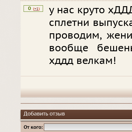
у нас круто хДД
0
(
+1
)
сплетни выпуск
проводим, жен
вообще бешен
хддд велкам!
Добавить отзыв
От кого: