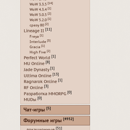
[14]
WoW 3.3.5
[1]
WoW 4.3.4
[2]
WoW 5.0.5
[1]
WoW 5.2.0
[2]
сразу 80
[11]
Lineage II
[1]
Freya
[3]
Interlude
[1]
Gracia
[2]
High Five
[1]
Perfect World
[8]
MU Online
[1]
Jade Dynasty
[13]
Ultima Online
[1]
Ragnarok Online
[3]
RF Online
[0]
Разработка MMORPG
[0]
MUDы
[5]
Чат-игры
[4932]
Форумные игры
[51]
- локационные