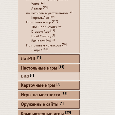
[11]
Winx
[13]
Аватар
[35]
по мотивам мультфильмов
[20]
Король Лев
[128]
По мотивам игр
[19]
The Elder Scrolls
[15]
Dragon Age
[4]
Devil May Cry
[5]
Resident Evil
[80]
По мотивам комиксов
[56]
Люди Х
[1]
ЛитРПГ
[14]
Настольные игры
[7]
D&d
[2]
Карточные игры
[12]
Игры на местности
[4]
Оружейные сайты
[29]
Компьютерные игры