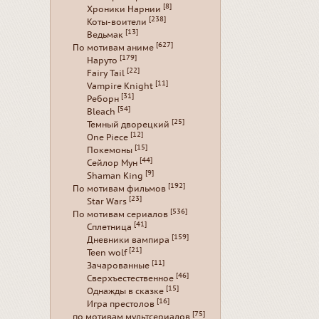
[8]
Хроники Нарнии
[238]
Коты-воители
[13]
Ведьмак
[627]
По мотивам аниме
[179]
Наруто
[22]
Fairy Tail
[11]
Vampire Knight
[31]
Реборн
[54]
Bleach
[25]
Темный дворецкий
[12]
One Piece
[15]
Покемоны
[44]
Сейлор Мун
[9]
Shaman King
[192]
По мотивам фильмов
[23]
Star Wars
[536]
По мотивам сериалов
[41]
Сплетница
[159]
Дневники вампира
[21]
Teen wolf
[11]
Зачарованные
[46]
Сверхъестественное
[15]
Однажды в сказке
[16]
Игра престолов
[75]
по мотивам мультсериалов