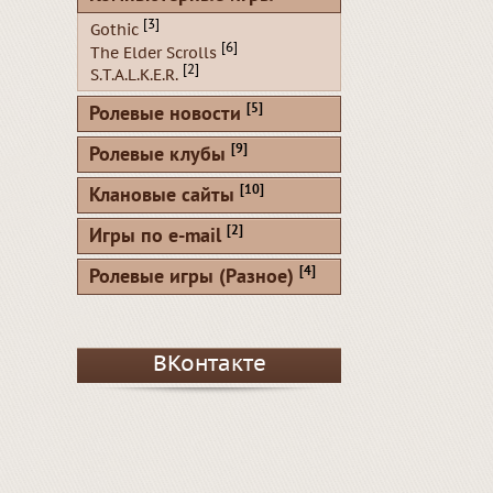
[3]
Gothic
[6]
The Elder Scrolls
[2]
S.T.A.L.K.E.R.
[5]
Ролевые новости
[9]
Ролевые клубы
[10]
Клановые сайты
[2]
Игры по e-mail
[4]
Ролевые игры (Разное)
ВКонтакте