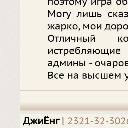
поэтому игра о
Могу лишь сказ
жарко, мои доро
Отличный ко
истребляющие
админы - очаро
Все на высшем 
ДжиЁнг
|
2321-32-302