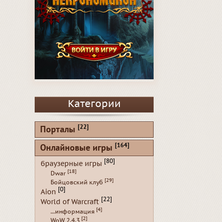
Категории
[22]
Порталы
[164]
Онлайновые игры
[80]
браузерные игры
[18]
Dwar
[29]
Бойцовский клуб
[0]
Aion
[22]
World of Warcraft
[4]
...информация
[2]
WoW 2.4.3