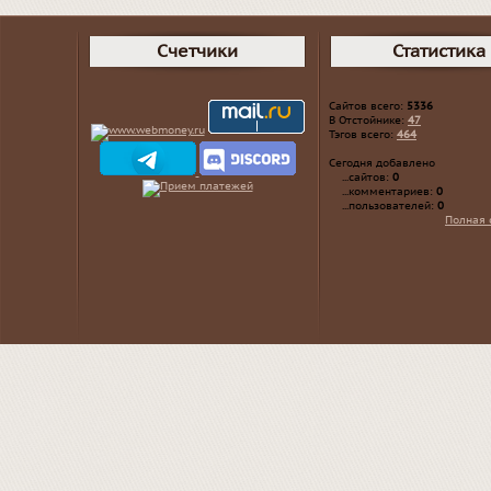
Счетчики
Статистика
Сайтов всего:
5336
В Отстойнике:
47
Тэгов всего:
464
Сегодня добавлено
...сайтов:
0
...комментариев:
0
...пользователей:
0
Полная 