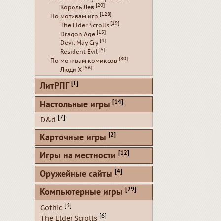
[20]
Король Лев
[128]
По мотивам игр
[19]
The Elder Scrolls
[15]
Dragon Age
[4]
Devil May Cry
[5]
Resident Evil
[80]
По мотивам комиксов
[56]
Люди Х
[1]
ЛитРПГ
[14]
Настольные игры
[7]
D&d
[2]
Карточные игры
[12]
Игры на местности
[4]
Оружейные сайты
[29]
Компьютерные игры
[3]
Gothic
[6]
The Elder Scrolls