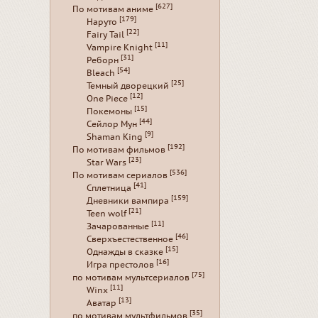
[627]
По мотивам аниме
[179]
Наруто
[22]
Fairy Tail
[11]
Vampire Knight
[31]
Реборн
[54]
Bleach
[25]
Темный дворецкий
[12]
One Piece
[15]
Покемоны
[44]
Сейлор Мун
[9]
Shaman King
[192]
По мотивам фильмов
[23]
Star Wars
[536]
По мотивам сериалов
[41]
Сплетница
[159]
Дневники вампира
[21]
Teen wolf
[11]
Зачарованные
[46]
Сверхъестественное
[15]
Однажды в сказке
[16]
Игра престолов
[75]
по мотивам мультсериалов
[11]
Winx
[13]
Аватар
[35]
по мотивам мультфильмов