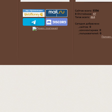
Сайтов всего:
5336
В Отстойнике:
47
Тэгов всего:
464
Сегодня добавлено
...сайтов:
0
...комментариев:
0
...пользователей:
0
Полная 