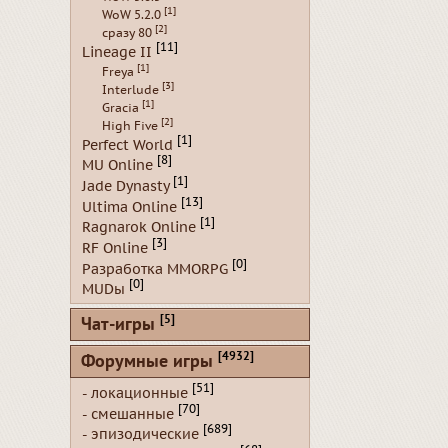
[1]
WoW 5.2.0
[2]
сразу 80
[11]
Lineage II
[1]
Freya
[3]
Interlude
[1]
Gracia
[2]
High Five
[1]
Perfect World
[8]
MU Online
[1]
Jade Dynasty
[13]
Ultima Online
[1]
Ragnarok Online
[3]
RF Online
[0]
Разработка MMORPG
[0]
MUDы
[5]
Чат-игры
[4932]
Форумные игры
[51]
- локационные
[70]
- смешанные
[689]
- эпизодические