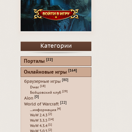
Категории
[22]
Порталы
[164]
Онлайновые игры
[80]
браузерные игры
[18]
Dwar
[29]
Бойцовский клуб
[0]
Aion
[22]
World of Warcraft
[4]
...информация
[2]
WoW 2.4.3
[14]
WoW 3.3.5
[1]
WoW 4.3.4
[2]
WoW 5.0.5