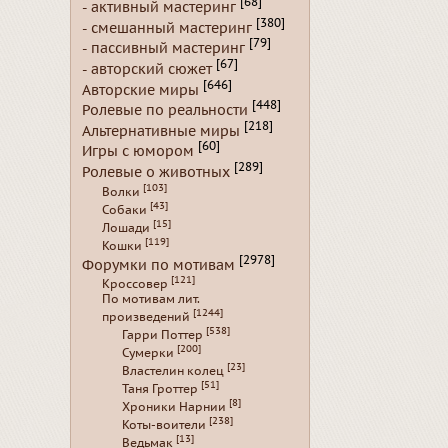
[68]
- активный мастеринг
[380]
- смешанный мастеринг
[79]
- пассивный мастеринг
[67]
- авторский сюжет
[646]
Авторские миры
[448]
Ролевые по реальности
[218]
Альтернативные миры
[60]
Игры с юмором
[289]
Ролевые о животных
[103]
Волки
[43]
Собаки
[15]
Лошади
[119]
Кошки
[2978]
Форумки по мотивам
[121]
Кроссовер
По мотивам лит.
[1244]
произведений
[538]
Гарри Поттер
[200]
Сумерки
[23]
Властелин колец
[51]
Таня Гроттер
[8]
Хроники Нарнии
[238]
Коты-воители
[13]
Ведьмак