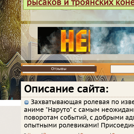
рысаков и троянских кон
Отзывы
Отзывы
Описание сайта:
Захватывающая ролевая по изв
аниме "Наруто" с самым неожида
поворотам событий, с добрыми а
опытными ролевиками! Присоедин