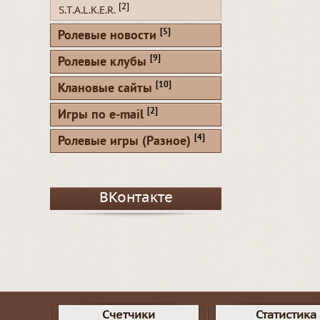
[2]
S.T.A.L.K.E.R.
[5]
Ролевые новости
[9]
Ролевые клубы
[10]
Клановые сайты
[2]
Игры по e-mail
[4]
Ролевые игры (Разное)
ВКонтакте
Счетчики
Статистика