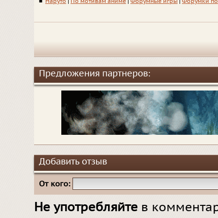
■
Наруто
|
По мотивам аниме
|
Форумные игры
|
Форумки по
Предложения партнеров:
Добавить отзыв
От кого:
Не употребляйте
в комментар