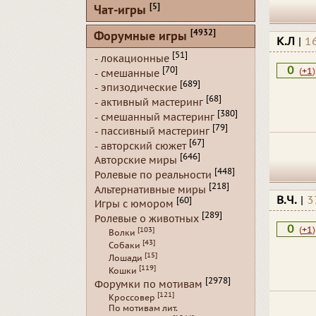
[5]
Чат-игры
[4932]
Форумные игры
К.Л
|
1
[51]
- локационные
0
[70]
(
+1
)
- смешанные
[689]
- эпизодические
[68]
- активный мастеринг
[380]
- смешанный мастеринг
[79]
- пассивный мастеринг
[67]
- авторский сюжет
[646]
Авторские миры
[448]
Ролевые по реальности
[218]
Альтернативные миры
В.Ч.
|
3
[60]
Игры с юмором
[289]
Ролевые о животных
0
(
+1
)
[103]
Волки
[43]
Собаки
[15]
Лошади
[119]
Кошки
[2978]
Форумки по мотивам
[121]
Кроссовер
По мотивам лит.