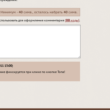
упреждений.
Минимум -
40
симв., осталось набрать
40
симв.
спользовать для оформления комментария
[
BB
коды]
.
011 15:00
)
ие фиксируется при клике по кнопке Топа!