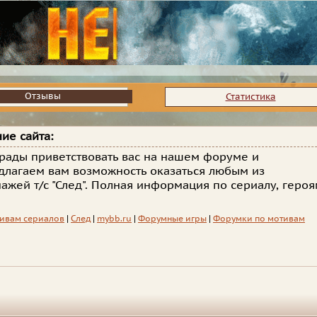
Отзывы
Отзывы
Статистика
ие сайта:
рады приветствовать вас на нашем форуме и
длагаем вам возможность оказаться любым из
ажей т/с "След". Полная информация по сериалу, геро
ивам сериалов
|
След
|
mybb.ru
|
Форумные игры
|
Форумки по мотивам