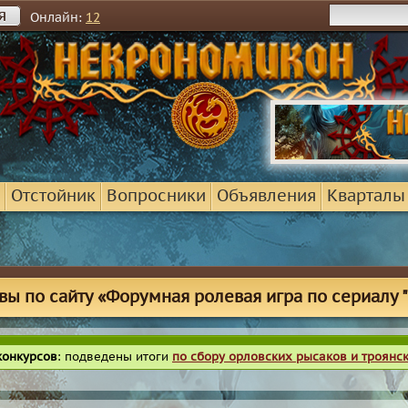
я
Онлайн:
12
Отстойник
Вопросники
Объявления
Кварталы
вы по сайту «Форумная ролевая игра по сериалу "
конкурсов
: подведены итоги
по сбору орловских рысаков и троянс