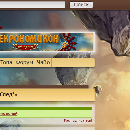
 Топа
Форум
ЧаВо
След"»
ких коней
.
Как подписаться?