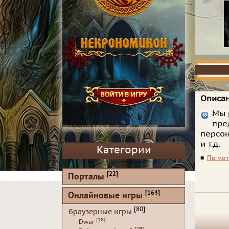
Описан
Мы 
пре
персон
и т.д.
Категории
■
По мот
[22]
Порталы
[164]
Онлайновые игры
[80]
браузерные игры
[18]
Dwar
[29]