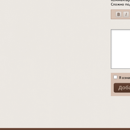
Комментар
Сложно по
Я озна