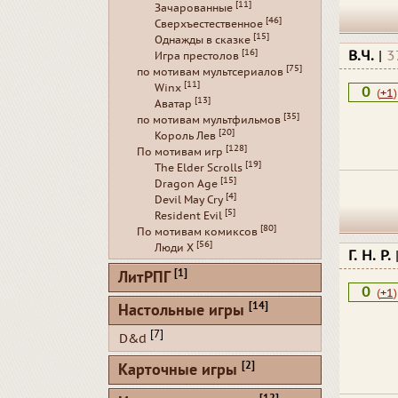
[11]
Зачарованные
[46]
Сверхъестественное
[15]
Однажды в сказке
[16]
В.Ч.
|
3
Игра престолов
[75]
по мотивам мультсериалов
[11]
Winx
0
(
+1
)
[13]
Аватар
[35]
по мотивам мультфильмов
[20]
Король Лев
[128]
По мотивам игр
[19]
The Elder Scrolls
[15]
Dragon Age
[4]
Devil May Cry
[5]
Resident Evil
[80]
По мотивам комиксов
[56]
Люди Х
Г. Н. Р.
[1]
ЛитРПГ
0
(
+1
)
[14]
Настольные игры
[7]
D&d
[2]
Карточные игры