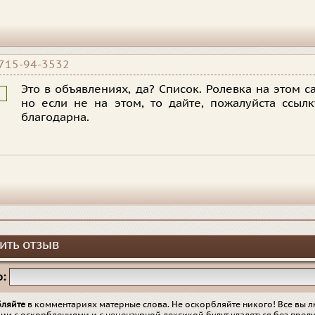
715-94-3532
Это в объявлениях, да? Список. Ролевка на этом с
но если не на этом, то дайте, пожалуйста ссыл
благодарна.
ить отзыв
:
бляйте
в комментариях матерные слова. Не оскорбляйте никого! Все вы л