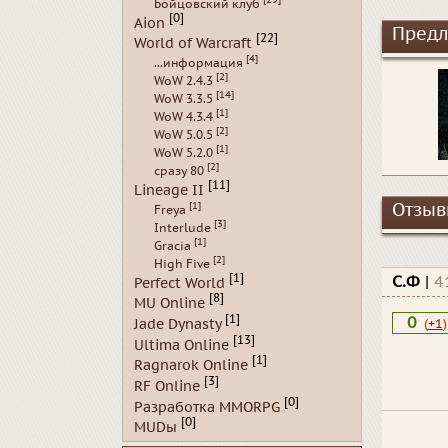
Бойцовский клуб
[0]
Aion
Предл
[22]
World of Warcraft
[4]
...информация
[2]
WoW 2.4.3
[14]
WoW 3.3.5
[1]
WoW 4.3.4
[2]
WoW 5.0.5
[1]
WoW 5.2.0
[2]
сразу 80
[11]
Lineage II
[1]
Отзывы
Freya
[3]
Interlude
[1]
Gracia
[2]
High Five
[1]
С.Ф
|
4
Perfect World
[8]
MU Online
[1]
0
Jade Dynasty
(
+1
)
[13]
Ultima Online
[1]
Ragnarok Online
[3]
RF Online
[0]
Разработка MMORPG
[0]
MUDы