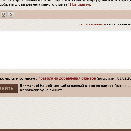
ии с оскорблениями и с нецензурной лексикой будут удаляться без пред
добрать слова для негативного отзыва?
Помощь тут
.
Залогинившись
вы сможете и
комился и согласен с
правилами добавления отзывов
(посл. изм.:
08.02.2
Внимание! На рейтинг сайта данный отзыв не влияет.
Голосован
Абракадабру не пишите.