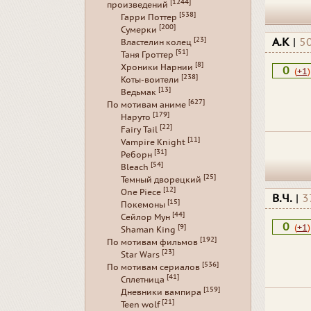
[1244]
произведений
[538]
Гарри Поттер
[200]
Сумерки
[23]
А.К
|
5
Властелин колец
[51]
Таня Гроттер
[8]
Хроники Нарнии
0
(
+1
)
[238]
Коты-воители
[13]
Ведьмак
[627]
По мотивам аниме
[179]
Наруто
[22]
Fairy Tail
[11]
Vampire Knight
[31]
Реборн
[54]
Bleach
[25]
Темный дворецкий
[12]
One Piece
В.Ч.
|
3
[15]
Покемоны
[44]
Сейлор Мун
0
(
+1
)
[9]
Shaman King
[192]
По мотивам фильмов
[23]
Star Wars
[536]
По мотивам сериалов
[41]
Сплетница
[159]
Дневники вампира
[21]
Teen wolf