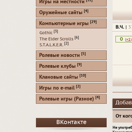
[12]
Игры на местности
[4]
Оружейные сайты
[29]
Компьютерные игры
В.Ч.
|
3
[3]
Gothic
[6]
The Elder Scrolls
0
(
+1
)
[2]
S.T.A.L.K.E.R.
[5]
Ролевые новости
[9]
Ролевые клубы
[10]
Клановые сайты
[2]
Игры по e-mail
[4]
Ролевые игры (Разное)
Добав
От кого
ВКонтакте
Не употре