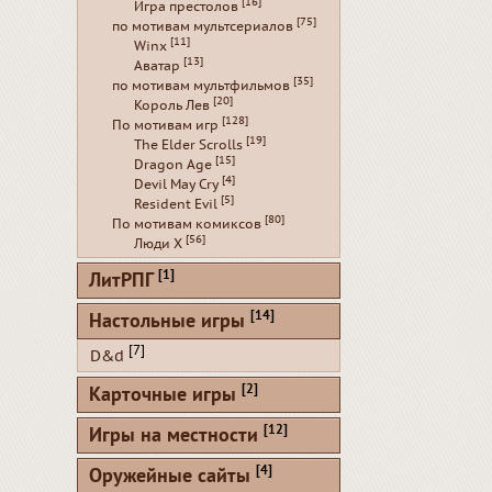
[16]
Игра престолов
[75]
по мотивам мультсериалов
[11]
Winx
[13]
Аватар
[35]
по мотивам мультфильмов
[20]
Король Лев
[128]
По мотивам игр
[19]
The Elder Scrolls
[15]
Dragon Age
[4]
Devil May Cry
[5]
Resident Evil
[80]
По мотивам комиксов
[56]
Люди Х
[1]
ЛитРПГ
[14]
Настольные игры
[7]
D&d
[2]
Карточные игры
[12]
Игры на местности
[4]
Оружейные сайты