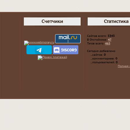
Счетчики
Статистика
Сайтов всего:
5343
В Отстойнике:
47
Тэгов всего:
465
Сегодня добавлено
...сайтов:
0
...комментариев:
0
...пользователей:
0
Полная 