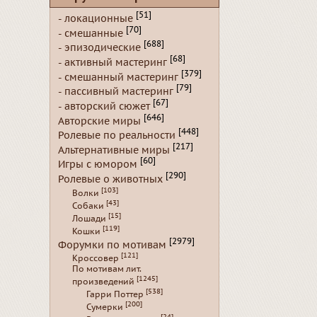
[51]
- локационные
[70]
- смешанные
[688]
- эпизодические
[68]
- активный мастеринг
[379]
- смешанный мастеринг
[79]
- пассивный мастеринг
[67]
- авторский сюжет
[646]
Авторские миры
[448]
Ролевые по реальности
[217]
Альтернативные миры
[60]
Игры с юмором
[290]
Ролевые о животных
[103]
Волки
[43]
Собаки
[15]
Лошади
[119]
Кошки
[2979]
Форумки по мотивам
[121]
Кроссовер
По мотивам лит.
[1245]
произведений
[538]
Гарри Поттер
[200]
Сумерки