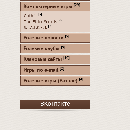
[29]
Компьютерные игры
[3]
Gothic
[6]
The Elder Scrolls
[2]
S.T.A.L.K.E.R.
[5]
Ролевые новости
[9]
Ролевые клубы
[10]
Клановые сайты
[2]
Игры по e-mail
[4]
Ролевые игры (Разное)
ВКонтакте