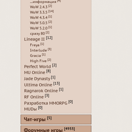
[4]
...информация
[2]
WoW 2.4.3
[14]
WoW 3.3.5
[1]
WoW 4.3.4
[2]
WoW 5.0.5
[1]
WoW 5.2.0
[2]
сразу 80
[12]
Lineage II
[1]
Freya
[3]
Interlude
[1]
Gracia
[2]
High Five
[2]
Perfect World
[8]
MU Online
[1]
Jade Dynasty
[13]
Ultima Online
[1]
Ragnarok Online
[3]
RF Online
[0]
Разработка MMORPG
[0]
MUDы
[5]
Чат-игры
[4933]
Форумные игры