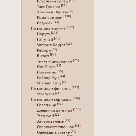
[24]
Властелин колец
[51]
Таня Гроттер
[8]
Хроники Нарнии
[238]
Коты-воители
[13]
Ведьмак
[627]
По мотивам аниме
[179]
Наруто
[22]
Fairy Tail
[11]
Vampire Knight
[31]
Реборн
[54]
Bleach
[25]
Темный дворецкий
[12]
One Piece
[15]
Покемоны
[44]
Сейлор Мун
[9]
Shaman King
[192]
По мотивам фильмов
[23]
Star Wars
[536]
По мотивам сериалов
[41]
Сплетница
[159]
Дневники вампира
[21]
Teen wolf
[11]
Зачарованные
[46]
Сверхъестественное
[15]
Однажды в сказке