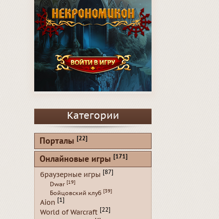
Категории
[22]
Порталы
[171]
Онлайновые игры
[87]
браузерные игры
[19]
Dwar
[39]
Бойцовский клуб
[1]
Aion
[22]
World of Warcraft