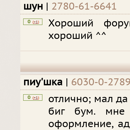
шун
|
2780-61-6641
Хороший фору
0
(
+1
)
хороший ^^
пиу'шка
|
6030-0-278
отлично; мал да 
0
(
+1
)
биг бум. мне 
оформление, ад