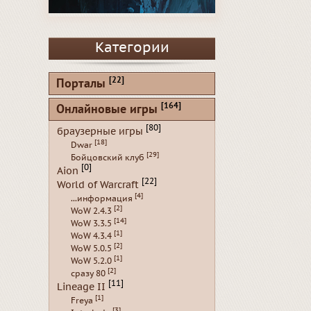
Категории
[22]
Порталы
[164]
Онлайновые игры
[80]
браузерные игры
[18]
Dwar
[29]
Бойцовский клуб
[0]
Aion
[22]
World of Warcraft
[4]
...информация
[2]
WoW 2.4.3
[14]
WoW 3.3.5
[1]
WoW 4.3.4
[2]
WoW 5.0.5
[1]
WoW 5.2.0
[2]
сразу 80
[11]
Lineage II
[1]
Freya
[3]