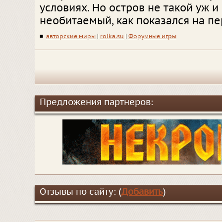
условиях. Но остров не такой уж и
необитаемый, как показался на пер
■
авторские миры
|
rolka.su
|
Форумные игры
Предложения партнеров:
Отзывы по сайту: (
Добавить
)