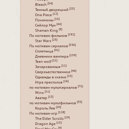
[54]
Bleach
[25]
Темный дворецкий
[12]
One Piece
[15]
Покемоны
[44]
Сейлор Мун
[9]
Shaman King
[192]
По мотивам фильмов
[23]
Star Wars
[536]
По мотивам сериалов
[41]
Сплетница
[159]
Дневники вампира
[21]
Teen wolf
[11]
Зачарованные
[46]
Сверхъестественное
[15]
Однажды в сказке
[16]
Игра престолов
[75]
по мотивам мультсериалов
[11]
Winx
[13]
Аватар
[35]
по мотивам мультфильмов
[20]
Король Лев
[128]
По мотивам игр
[19]
The Elder Scrolls
[15]
Dragon Age
[4]