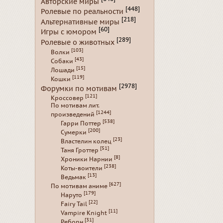
Авторские миры
[448]
Ролевые по реальности
[218]
Альтернативные миры
[60]
Игры с юмором
[289]
Ролевые о животных
[103]
Волки
[43]
Собаки
[15]
Лошади
[119]
Кошки
[2978]
Форумки по мотивам
[121]
Кроссовер
По мотивам лит.
[1244]
произведений
[538]
Гарри Поттер
[200]
Сумерки
[23]
Властелин колец
[51]
Таня Гроттер
[8]
Хроники Нарнии
[238]
Коты-воители
[13]
Ведьмак
[627]
По мотивам аниме
[179]
Наруто
[22]
Fairy Tail
[11]
Vampire Knight
[31]
Реборн