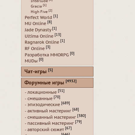
Interlude
[1]
Gracia
[2]
High Five
[1]
Perfect World
[8]
MU Online
[1]
Jade Dynasty
[13]
Ultima Online
[1]
Ragnarok Online
[3]
RF Online
[0]
Разработка MMORPG
[0]
MUDы
[5]
Чат-игры
[4932]
Форумные игры
[51]
- локационные
[70]
- смешанные
[689]
- эпизодические
[68]
- активный мастеринг
[380]
- смешанный мастеринг
[79]
- пассивный мастеринг
[67]
- авторский сюжет
[646]