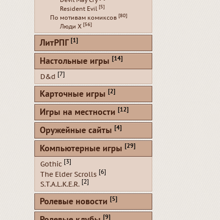
Devil May Cry
[5]
Resident Evil
[80]
По мотивам комиксов
[56]
Люди Х
[1]
ЛитРПГ
[14]
Настольные игры
[7]
D&d
[2]
Карточные игры
[12]
Игры на местности
[4]
Оружейные сайты
[29]
Компьютерные игры
[3]
Gothic
[6]
The Elder Scrolls
[2]
S.T.A.L.K.E.R.
[5]
Ролевые новости
[9]