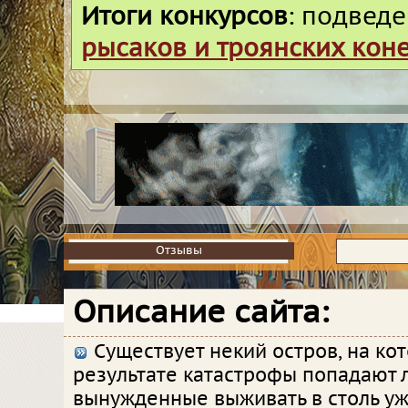
Итоги конкурсов
: подвед
рысаков и троянских кон
Отзывы
Отзывы
Описание сайта:
Существует некий остров, на ко
результате катастрофы попадают 
вынужденные выживать в столь уж