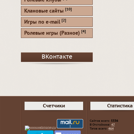
Ролевые клубы
[10]
Клановые сайты
[2]
Игры по e-mail
[4]
Ролевые игры (Разное)
ВКонтакте
Счетчики
Статистика
Сайтов всего:
5336
В Отстойнике:
47
Тэгов всего:
464