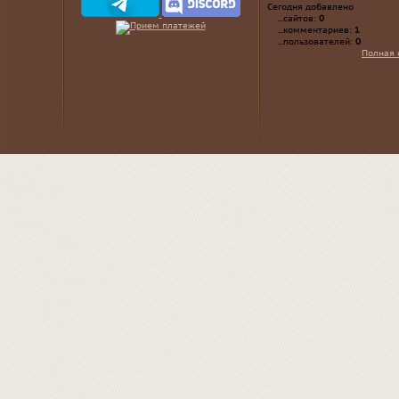
Сегодня добавлено
...сайтов:
0
...комментариев:
1
...пользователей:
0
Полная 