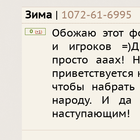
Зима
|
1072-61-6995
Обожаю этот ф
0
(
+1
)
и игроков =)Д
просто ааах! Н
приветствуется к
чтобы набрать
народу. И да
наступающим!