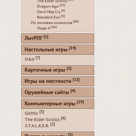
The Elder Scrolls
[15]
Dragon Age
[4]
Devil May Cry
[5]
Resident Evil
[80]
По мотивам комиксов
[56]
Люди Х
[1]
ЛитРПГ
[14]
Настольные игры
[7]
D&d
[2]
Карточные игры
[12]
Игры на местности
[4]
Оружейные сайты
[29]
Компьютерные игры
[3]
Gothic
[6]
The Elder Scrolls
[2]
S.T.A.L.K.E.R.
[5]