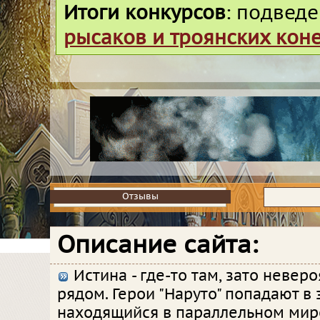
Итоги конкурсов
: подвед
рысаков и троянских кон
Отзывы
Отзывы
Описание сайта:
Истина - где-то там, зато невер
рядом. Герои "Наруто" попадают в 
находящийся в параллельном мире