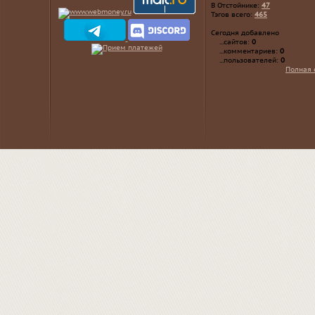
В Отстойнике:
47
Тэгов всего:
465
Сегодня добавлено
...сайтов:
0
...комментариев:
0
...пользователей:
0
Полная 