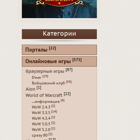
Категории
[22]
Порталы
[171]
Онлайновые игры
[87]
браузерные игры
[19]
Dwar
[39]
Бойцовский клуб
[1]
Aion
[22]
World of Warcraft
[4]
...информация
[2]
WoW 2.4.3
[14]
WoW 3.3.5
[1]
WoW 4.3.4
[2]
WoW 5.0.5
[1]
WoW 5.2.0
[2]
сразу 80
[12]