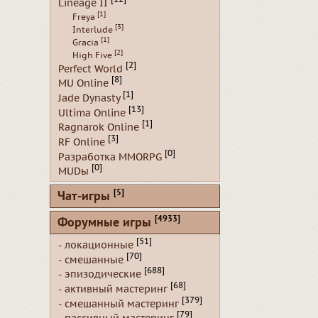
Lineage II
[1]
Freya
[3]
Interlude
[1]
Gracia
[2]
High Five
[2]
Perfect World
[8]
MU Online
[1]
Jade Dynasty
[13]
Ultima Online
[1]
Ragnarok Online
[3]
RF Online
[0]
Разработка MMORPG
[0]
MUDы
[5]
Чат-игры
[4933]
Форумные игры
[51]
- локационные
[70]
- смешанные
[688]
- эпизодические
[68]
- активный мастеринг
[379]
- смешанный мастеринг
[79]