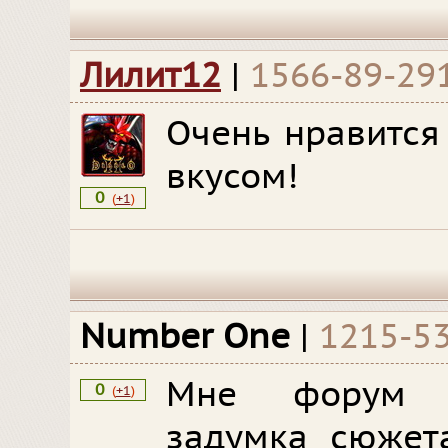
Лилит12
|
1566-89-29
Очень нравится
вкусом!
0
(
+1
)
Number One
|
1215-5
Мне форум о
0
(
+1
)
задумка сюжет