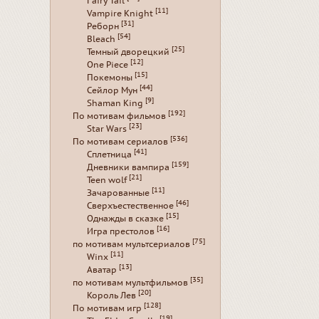
Fairy Tail
[11]
Vampire Knight
[31]
Реборн
[54]
Bleach
[25]
Темный дворецкий
[12]
One Piece
[15]
Покемоны
[44]
Сейлор Мун
[9]
Shaman King
[192]
По мотивам фильмов
[23]
Star Wars
[536]
По мотивам сериалов
[41]
Сплетница
[159]
Дневники вампира
[21]
Teen wolf
[11]
Зачарованные
[46]
Сверхъестественное
[15]
Однажды в сказке
[16]
Игра престолов
[75]
по мотивам мультсериалов
[11]
Winx
[13]
Аватар
[35]
по мотивам мультфильмов
[20]
Король Лев
[128]
По мотивам игр
[19]