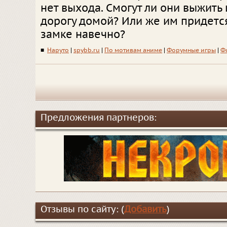
нет выхода. Смогут ли они выжить 
дорогу домой? Или же им придется
замке навечно?
■
Наруто
|
spybb.ru
|
По мотивам аниме
|
Форумные игры
|
Ф
Предложения партнеров:
Отзывы по сайту: (
Добавить
)