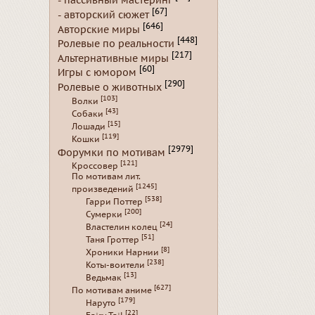
- пассивный мастеринг
[67]
- авторский сюжет
[646]
Авторские миры
[448]
Ролевые по реальности
[217]
Альтернативные миры
[60]
Игры с юмором
[290]
Ролевые о животных
[103]
Волки
[43]
Собаки
[15]
Лошади
[119]
Кошки
[2979]
Форумки по мотивам
[121]
Кроссовер
По мотивам лит.
[1245]
произведений
[538]
Гарри Поттер
[200]
Сумерки
[24]
Властелин колец
[51]
Таня Гроттер
[8]
Хроники Нарнии
[238]
Коты-воители
[13]
Ведьмак
[627]
По мотивам аниме
[179]
Наруто
[22]