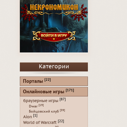
Категории
[22]
Порталы
[171]
Онлайновые игры
[87]
браузерные игры
[19]
Dwar
[39]
Бойцовский клуб
[1]
Aion
[22]
World of Warcraft