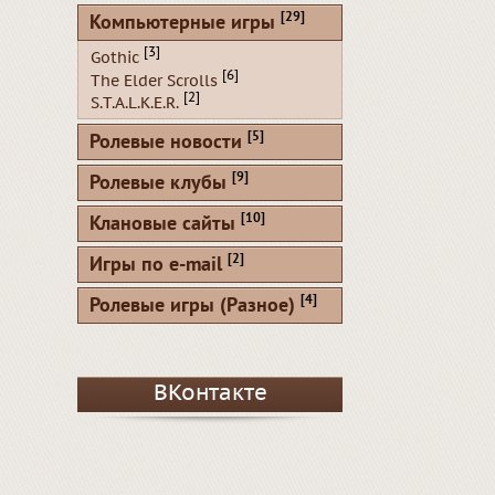
[29]
Компьютерные игры
[3]
Gothic
[6]
The Elder Scrolls
[2]
S.T.A.L.K.E.R.
[5]
Ролевые новости
[9]
Ролевые клубы
[10]
Клановые сайты
[2]
Игры по e-mail
[4]
Ролевые игры (Разное)
ВКонтакте