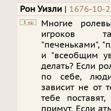
Рон Уизли
|
1676-10-
Многие ролев
1
(
+1
)
игроков т
"печеньками", 
и "всеобщим ув
делать? Если р
по себе, люди
зависит не от т
тебе поставят,
примут. Если ат