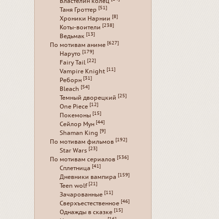
Властелин колец
[51]
Таня Гроттер
[8]
Хроники Нарнии
[238]
Коты-воители
[13]
Ведьмак
[627]
По мотивам аниме
[179]
Наруто
[22]
Fairy Tail
[11]
Vampire Knight
[31]
Реборн
[54]
Bleach
[25]
Темный дворецкий
[12]
One Piece
[15]
Покемоны
[44]
Сейлор Мун
[9]
Shaman King
[192]
По мотивам фильмов
[23]
Star Wars
[536]
По мотивам сериалов
[41]
Сплетница
[159]
Дневники вампира
[21]
Teen wolf
[11]
Зачарованные
[46]
Сверхъестественное
[15]
Однажды в сказке