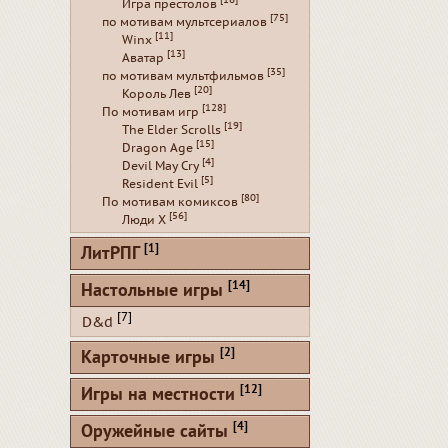
[16]
Игра престолов
[75]
по мотивам мультсериалов
[11]
Winx
[13]
Аватар
[35]
по мотивам мультфильмов
[20]
Король Лев
[128]
По мотивам игр
[19]
The Elder Scrolls
[15]
Dragon Age
[4]
Devil May Cry
[5]
Resident Evil
[80]
По мотивам комиксов
[56]
Люди Х
[1]
ЛитРПГ
[14]
Настольные игры
[7]
D&d
[2]
Карточные игры
[12]
Игры на местности
[4]
Оружейные сайты