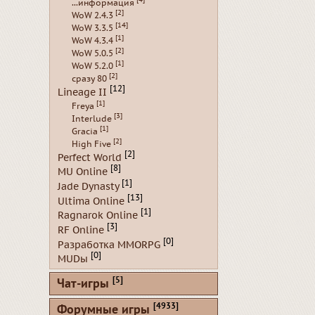
[4]
...информация
[2]
WoW 2.4.3
[14]
WoW 3.3.5
[1]
WoW 4.3.4
[2]
WoW 5.0.5
[1]
WoW 5.2.0
[2]
сразу 80
[12]
Lineage II
[1]
Freya
[3]
Interlude
[1]
Gracia
[2]
High Five
[2]
Perfect World
[8]
MU Online
[1]
Jade Dynasty
[13]
Ultima Online
[1]
Ragnarok Online
[3]
RF Online
[0]
Разработка MMORPG
[0]
MUDы
[5]
Чат-игры
[4933]
Форумные игры