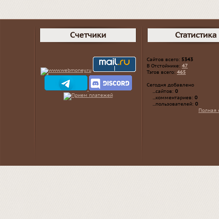
Счетчики
Статистика
Сайтов всего:
5343
В Отстойнике:
47
Тэгов всего:
465
Сегодня добавлено
...сайтов:
0
...комментариев:
0
...пользователей:
0
Полная 