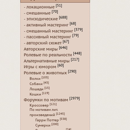
[51]
- локационные
[70]
- смешанные
[688]
- эпизодические
[68]
- активный мастеринг
[379]
- смешанный мастеринг
[79]
- пассивный мастеринг
[67]
- авторский сюжет
[646]
Авторские миры
[448]
Ролевые по реальности
[217]
Альтернативные миры
[60]
Игры с юмором
[290]
Ролевые о животных
[103]
Волки
[43]
Собаки
[15]
Лошади
[119]
Кошки
[2979]
Форумки по мотивам
[121]
Кроссовер
По мотивам лит.
[1245]
произведений
[538]
Гарри Поттер
[200]
Сумерки
[24]