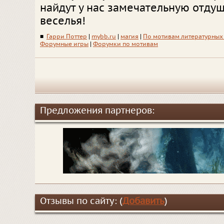
найдут у нас замечательную отду
веселья!
■
Гарри Поттер
|
mybb.ru
|
магия
|
По мотивам литературных
Форумные игры
|
Форумки по мотивам
Предложения партнеров:
Отзывы по сайту: (
Добавить
)