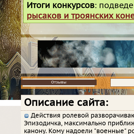
Итоги конкурсов
: подвед
рысаков и троянских кон
Отзывы
Отзывы
Описание сайта:
Действия ролевой разворачивают
Эпизодичка, максимально прибли
канону. Кому надоели "военные" р