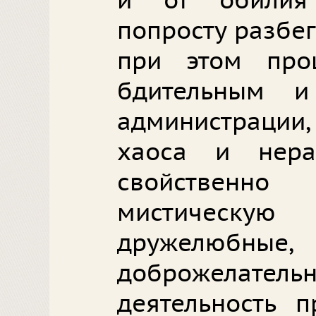
и от обилия
попросту разбег
при этом про
бдительным и
администрации,
хаоса и нера
свойствен
мистическую
дружелюб
доброжелатель
деятельность п