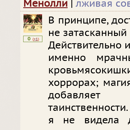
Менолли
|
лживая сов
В принципе, до
не затасканный 
0
(
+1
)
Действительно 
именно мрачн
кровьмясоки
хоррорах; магия
добавляет 
таинственности
я не видела д