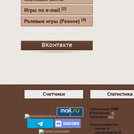
[2]
Игры по e-mail
[4]
Ролевые игры (Разное)
ВКонтакте
Счетчики
Статистика
Сайтов всего:
5343
В Отстойнике:
47
Тэгов всего:
465
Сегодня добавлено
...сайтов:
0
...комментариев:
0