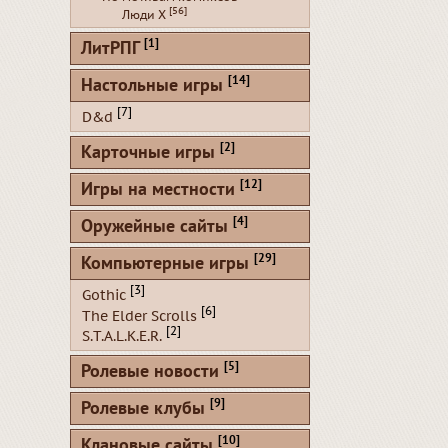
[56]
Люди Х
[1]
ЛитРПГ
[14]
Настольные игры
[7]
D&d
[2]
Карточные игры
[12]
Игры на местности
[4]
Оружейные сайты
[29]
Компьютерные игры
[3]
Gothic
[6]
The Elder Scrolls
[2]
S.T.A.L.K.E.R.
[5]
Ролевые новости
[9]
Ролевые клубы
[10]
Клановые сайты