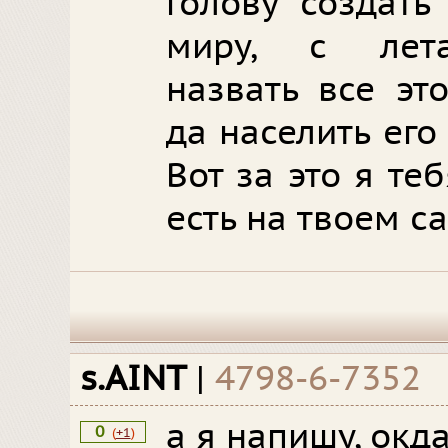
голову создать
миру, с лет
назвать все эт
да населить ег
Вот за это я те
есть на твоем са
s.AINT
|
4798-6-7352
а я напишу, окда
0
(
+1
)