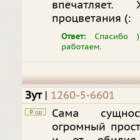
впечатляет
процветания (:
Ответ:
Спасибо )
работаем.
Зут
|
1260-5-6601
Сама сущно
0
(
+1
)
огромный прост