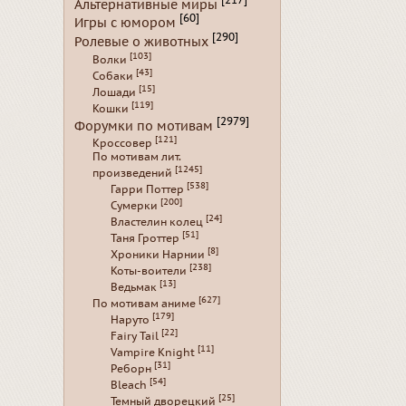
[217]
Альтернативные миры
[60]
Игры с юмором
[290]
Ролевые о животных
[103]
Волки
[43]
Собаки
[15]
Лошади
[119]
Кошки
[2979]
Форумки по мотивам
[121]
Кроссовер
По мотивам лит.
[1245]
произведений
[538]
Гарри Поттер
[200]
Сумерки
[24]
Властелин колец
[51]
Таня Гроттер
[8]
Хроники Нарнии
[238]
Коты-воители
[13]
Ведьмак
[627]
По мотивам аниме
[179]
Наруто
[22]
Fairy Tail
[11]
Vampire Knight
[31]
Реборн
[54]
Bleach
[25]
Темный дворецкий