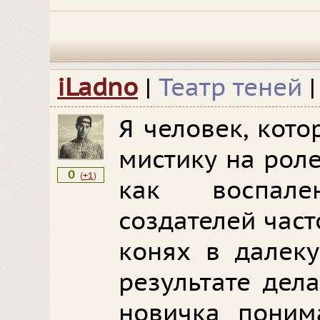
iLadno
|
Театр теней
Я человек, кот
мистику на рол
0
(
+1
)
как воспале
создателей част
конях в далеку
результате дел
новичка поним