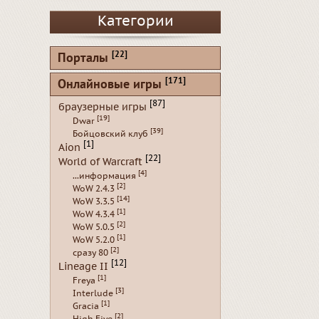
Категории
[22]
Порталы
[171]
Онлайновые игры
[87]
браузерные игры
[19]
Dwar
[39]
Бойцовский клуб
[1]
Aion
[22]
World of Warcraft
[4]
...информация
[2]
WoW 2.4.3
[14]
WoW 3.3.5
[1]
WoW 4.3.4
[2]
WoW 5.0.5
[1]
WoW 5.2.0
[2]
сразу 80
[12]
Lineage II
[1]
Freya
[3]
Interlude
[1]
Gracia
[2]
High Five