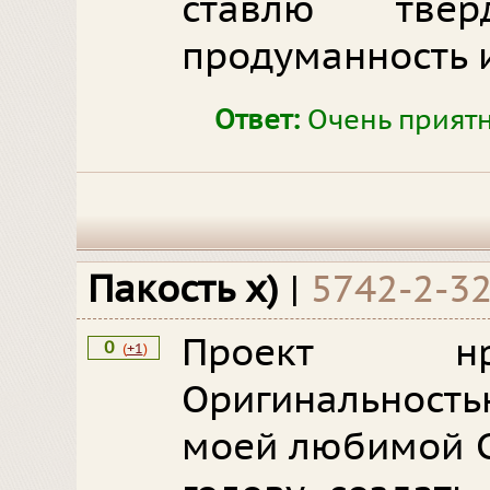
ставлю тве
продуманность 
Ответ:
Очень приятн
Пакость х)
|
5742-2-3
Проект нра
0
(
+1
)
Оригинальностью
моей любимой С