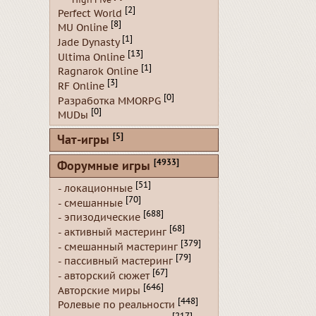
[2]
Perfect World
[8]
MU Online
[1]
Jade Dynasty
[13]
Ultima Online
[1]
Ragnarok Online
[3]
RF Online
[0]
Разработка MMORPG
[0]
MUDы
[5]
Чат-игры
[4933]
Форумные игры
[51]
- локационные
[70]
- смешанные
[688]
- эпизодические
[68]
- активный мастеринг
[379]
- смешанный мастеринг
[79]
- пассивный мастеринг
[67]
- авторский сюжет
[646]
Авторские миры
[448]
Ролевые по реальности