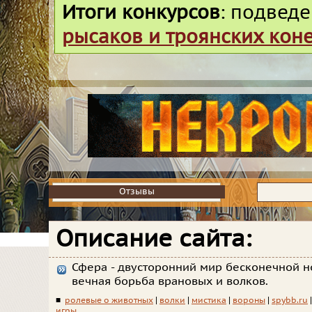
Итоги конкурсов
: подвед
рысаков и троянских кон
Отзывы
Отзывы
Описание сайта:
Сфера - двусторонний мир бесконечной но
вечная борьба врановых и волков.
■
ролевые о животных
|
волки
|
мистика
|
вороны
|
spybb.ru
игры