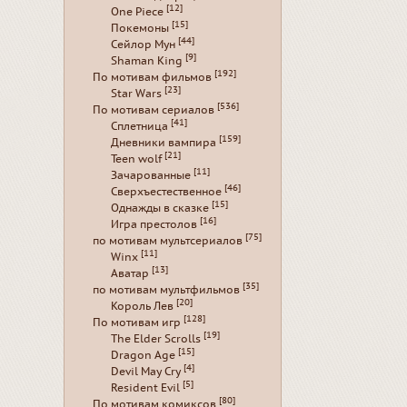
[12]
One Piece
[15]
Покемоны
[44]
Сейлор Мун
[9]
Shaman King
[192]
По мотивам фильмов
[23]
Star Wars
[536]
По мотивам сериалов
[41]
Сплетница
[159]
Дневники вампира
[21]
Teen wolf
[11]
Зачарованные
[46]
Сверхъестественное
[15]
Однажды в сказке
[16]
Игра престолов
[75]
по мотивам мультсериалов
[11]
Winx
[13]
Аватар
[35]
по мотивам мультфильмов
[20]
Король Лев
[128]
По мотивам игр
[19]
The Elder Scrolls
[15]
Dragon Age
[4]
Devil May Cry
[5]
Resident Evil
[80]
По мотивам комиксов