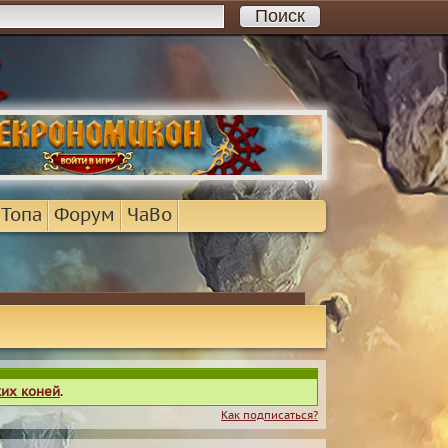
 Топа
Форум
ЧаВо
ких коней
.
Как подписаться?