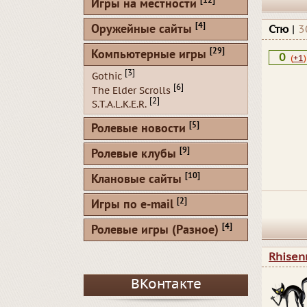
[12]
Игры на местности
[4]
Оружейные сайты
Стю
|
3
[29]
Компьютерные игры
0
(
+1
)
[3]
Gothic
[6]
The Elder Scrolls
[2]
S.T.A.L.K.E.R.
[5]
Ролевые новости
[9]
Ролевые клубы
[10]
Клановые сайты
[2]
Игры по e-mail
[4]
Ролевые игры (Разное)
Rhisen
ВКонтакте