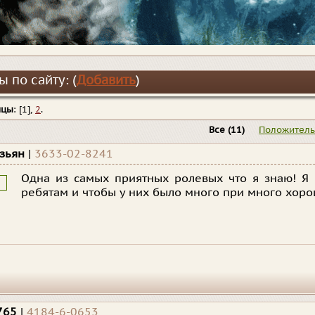
 по сайту: (
Добавить
)
ицы
: [1],
2
.
Все
(11)
Положител
езьян
|
3633-02-8241
Одна из самых приятных ролевых что я знаю! Я
ребятам и чтобы у них было много при много хоро
765
|
4184-6-0653