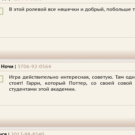
В этой ролевой все няшечки и добрый, побольше т
 Ночи
|
3706-92-0564
Игра действительно интересная, советую. Там од
стоят! Гарри, который Поттер, со своей сово
студентами этой академии.
ыся
|
2017-98-8540