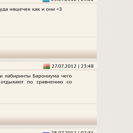
уда няшечек как и они <З
27.07.2012 | 23:48
ни лабиринты Барониума чего
й отдыхают по сравнению со