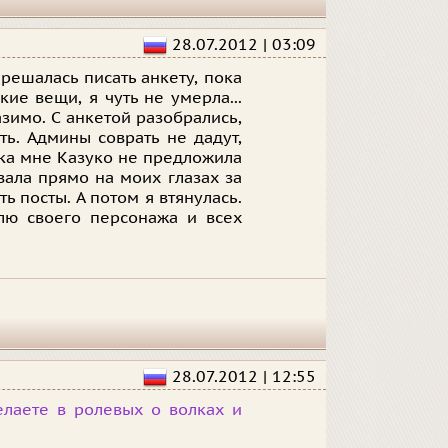
28.07.2012 | 03:09
 решалась писать анкету, пока
ие вещи, я чуть не умерла...
азимо. С анкетой разобрались,
ать. Админы соврать не дадут,
пока мне Казуко не предложила
ала прямо на моих глазах за
ь посты. А потом я втянулась.
лю своего персонажа и всех
28.07.2012 | 12:55
елаете в ролевых о волках и