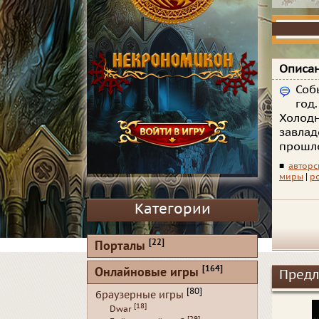
Описан
Соб
год
Холодн
завлад
прошло
■
авторс
миры
|
р
Категории
[22]
Порталы
[164]
Онлайновые игры
Предл
[80]
браузерные игры
[18]
Dwar
[29]