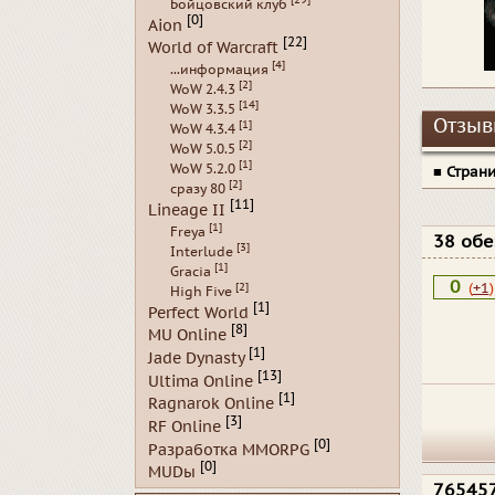
Бойцовский клуб
[0]
Aion
[22]
World of Warcraft
[4]
...информация
[2]
WoW 2.4.3
[14]
WoW 3.3.5
Отзывы
[1]
WoW 4.3.4
[2]
WoW 5.0.5
[1]
WoW 5.2.0
■
Стран
[2]
сразу 80
[11]
Lineage II
[1]
Freya
38 об
[3]
Interlude
[1]
Gracia
0
(
+1
)
[2]
High Five
[1]
Perfect World
[8]
MU Online
[1]
Jade Dynasty
[13]
Ultima Online
[1]
Ragnarok Online
[3]
RF Online
[0]
Разработка MMORPG
[0]
MUDы
76545