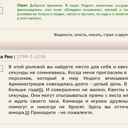
Ответ:
Доброго времени. В мире Индиго животные сосущест
фамильярами, они тоже обладают сознанием, магией и инд
ролевая не только о людях, магии и прочем, но еще и о животн
в этот каталог.
Жадность, злость, похоть, страх и дву
ка Рио
|
2799-3-5238
В этой ролевой вы найдете место для себя и квест
секунды не сомневаюсь. Когда меня пригласили в и
персонаж, который в мир Индиго вписывалс
Администрация совещалась долго - целый день. В
больше года))). И совершенно не жалею. Квесты 
секунды. Они могут отыгрываться прямо с листа и
и ждать своего часа. Команда и игроки дружн
помогут и никогда не бросят. Здесь вы отточ
юмора.))) Приходите - не пожалеете.