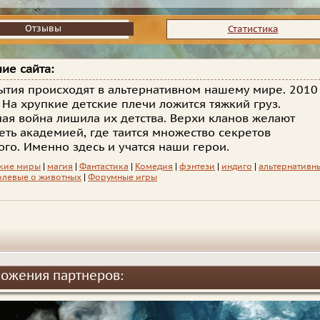
Отзывы
Отзывы
Статистика
ие сайта:
ытия происходят в альтернативном нашему мире. 2010
. На хрупкие детские плечи ложится тяжкий груз.
ая война лишила их детства. Верхи кланов желают
еть академией, где таится множество секретов
го. Именно здесь и учатся наши герои.
кие миры
|
магия
|
Фантастика
|
Комедия
|
фэнтези
|
индиго
|
альтернативн
олевые о животных
|
Форумные игры
ожения партнеров: