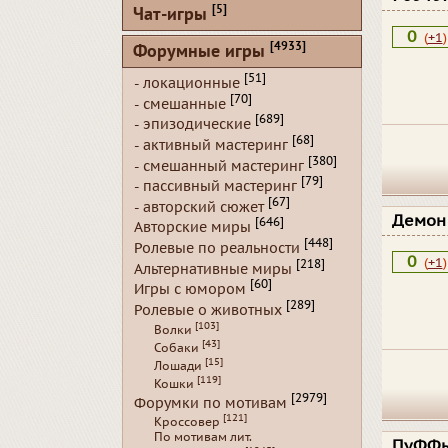
[5]
Чат-игры
0
(
+1
)
[4933]
Форумные игры
[51]
- локационные
[70]
- смешанные
[689]
- эпизодические
[68]
- активный мастеринг
[380]
- смешанный мастеринг
[79]
- пассивный мастеринг
[67]
- авторский сюжет
Демон
[646]
Авторские миры
[448]
Ролевые по реальности
0
(
+1
)
[218]
Альтернативные миры
[60]
Игры с юмором
[289]
Ролевые о животных
[103]
Волки
[43]
Собаки
[15]
Лошади
[119]
Кошки
[2979]
Форумки по мотивам
[121]
Кроссовер
По мотивам лит.
ПуФФ