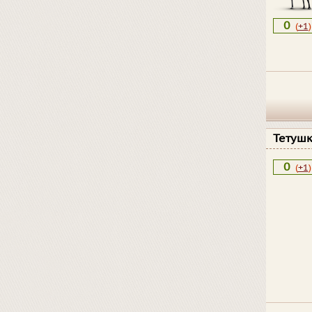
0
(
+1
)
Тетуш
0
(
+1
)