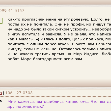
099-41-3157
Как-то пригласили меня на эту ролевую. Долго, не
посты их не почитала. Они не профи, но пишут так
ну надо же было такой ситком устроить... невообр
в игру вспутила и зависла. Я не знала, что напис
как я мялась...=) мялась я долго, целых пол часа, 
поиграть с одним персонажем. Сюжет нам нарисов
минуту, если не меньше. Оставалось только написат
И не жалею тратить время на Мир Индиго. Люб
ребят. Море благодарности всем вам.
n
|
1061-27-0308
Мне кажется, вы ошиблись каталогом... Что вы д
других животных?