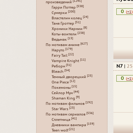
[1245]
произведений
[538]
Гарри Поттер
0
(
+1
)
[200]
Сумерки
[24]
Властелин колец
[51]
Таня Гроттер
[8]
Хроники Нарнии
[238]
Коты-воители
[13]
Ведьмак
[627]
По мотивам аниме
[179]
Наруто
[22]
Fairy Tail
[11]
Vampire Knight
[31]
N7
|
25
Реборн
[54]
Bleach
[25]
Темный дворецкий
0
(
+1
)
[12]
One Piece
[15]
Покемоны
[44]
Сейлор Мун
[9]
Shaman King
[192]
По мотивам фильмов
[23]
Star Wars
[536]
По мотивам сериалов
[41]
Сплетница
[159]
Дневники вампира
[21]
Teen wolf