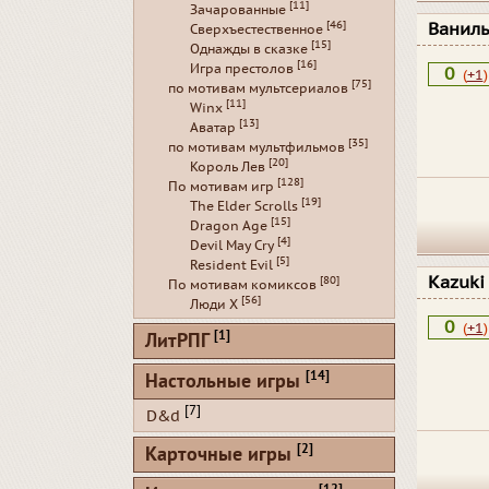
[11]
Зачарованные
[46]
Ваниль
Сверхъестественное
[15]
Однажды в сказке
[16]
Игра престолов
0
(
+1
)
[75]
по мотивам мультсериалов
[11]
Winx
[13]
Аватар
[35]
по мотивам мультфильмов
[20]
Король Лев
[128]
По мотивам игр
[19]
The Elder Scrolls
[15]
Dragon Age
[4]
Devil May Cry
[5]
Resident Evil
Kazuk
[80]
По мотивам комиксов
[56]
Люди Х
0
(
+1
)
[1]
ЛитРПГ
[14]
Настольные игры
[7]
D&d
[2]
Карточные игры