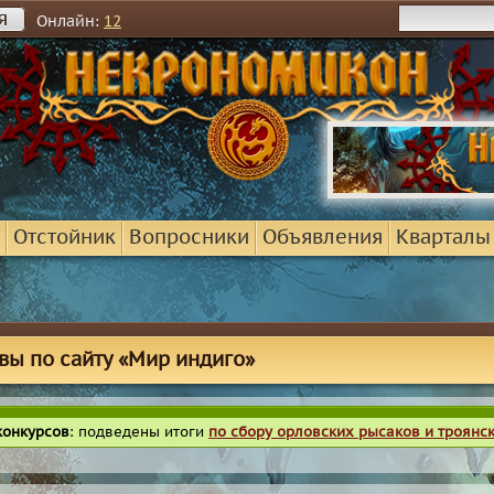
я
Онлайн:
12
Отстойник
Вопросники
Объявления
Кварталы
вы по сайту «Мир индиго»
конкурсов
: подведены итоги
по сбору орловских рысаков и троянс