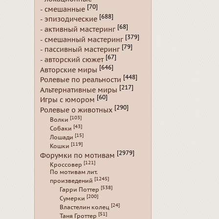
[70]
- смешанные
[688]
- эпизодические
[68]
- активный мастеринг
[379]
- смешанный мастеринг
[79]
- пассивный мастеринг
[67]
- авторский сюжет
[646]
Авторские миры
[448]
Ролевые по реальности
[217]
Альтернативные миры
[60]
Игры с юмором
[290]
Ролевые о животных
[103]
Волки
[43]
Собаки
[15]
Лошади
[119]
Кошки
[2979]
Форумки по мотивам
[121]
Кроссовер
По мотивам лит.
[1245]
произведений
[538]
Гарри Поттер
[200]
Сумерки
[24]
Властелин колец
[51]
Таня Гроттер