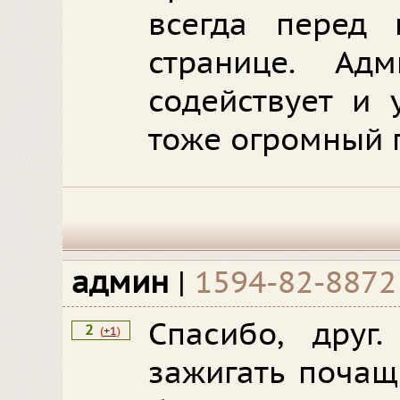
всегда перед 
странице. Адм
содействует и 
тоже огромный 
админ
|
1594-82-8872
Спасибо, друг
2
(
+1
)
зажигать почащ