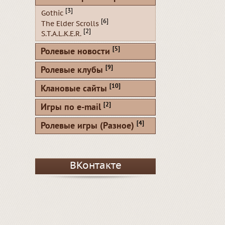
[3]
Gothic
[6]
The Elder Scrolls
[2]
S.T.A.L.K.E.R.
[5]
Ролевые новости
[9]
Ролевые клубы
[10]
Клановые сайты
[2]
Игры по e-mail
[4]
Ролевые игры (Разное)
ВКонтакте