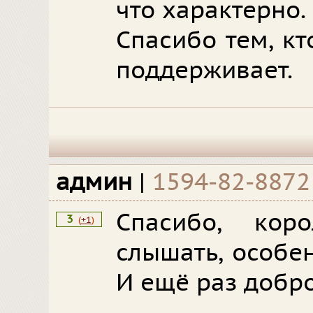
что характерно.
Спасибо тем, кто
поддерживает.
админ
|
1594-82-8872
Спасибо, кор
3
(
+1
)
слышать, особе
И ещё раз добр