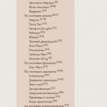
[8]
Хроники Нарнии
[238]
Коты-воители
[13]
Ведьмак
[627]
По мотивам аниме
[179]
Наруто
[22]
Fairy Tail
[11]
Vampire Knight
[31]
Реборн
[54]
Bleach
[25]
Темный дворецкий
[12]
One Piece
[15]
Покемоны
[44]
Сейлор Мун
[9]
Shaman King
[192]
По мотивам фильмов
[23]
Star Wars
[536]
По мотивам сериалов
[41]
Сплетница
[159]
Дневники вампира
[21]
Teen wolf
[11]
Зачарованные
[46]
Сверхъестественное
[15]
Однажды в сказке
[16]
Игра престолов
[75]
по мотивам мультсериалов