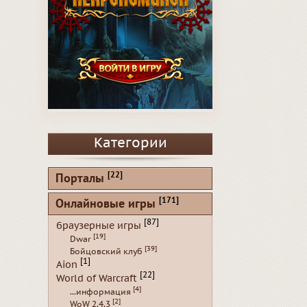
Категории
[22]
Порталы
[171]
Онлайновые игры
[87]
браузерные игры
[19]
Dwar
[39]
Бойцовский клуб
[1]
Aion
[22]
World of Warcraft
[4]
...информация
[2]
WoW 2.4.3