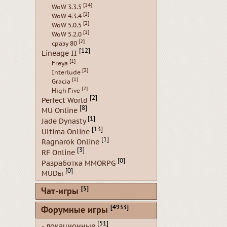
[14]
WoW 3.3.5
[1]
WoW 4.3.4
[2]
WoW 5.0.5
[1]
WoW 5.2.0
[2]
сразу 80
[12]
Lineage II
[1]
Freya
[3]
Interlude
[1]
Gracia
[2]
High Five
[2]
Perfect World
[8]
MU Online
[1]
Jade Dynasty
[13]
Ultima Online
[1]
Ragnarok Online
[3]
RF Online
[0]
Разработка MMORPG
[0]
MUDы
[5]
Чат-игры
[4933]
Форумные игры
[51]
- локационные