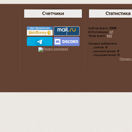
Счетчики
Статистика
Сайтов всего:
5343
В Отстойнике:
47
Тэгов всего:
465
Сегодня добавлено
...сайтов:
0
...комментариев:
0
...пользователей:
0
Полная 