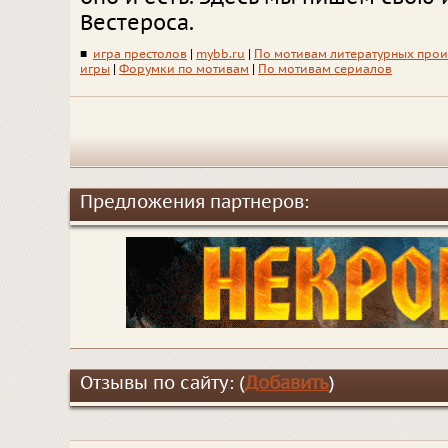
Вестероса.
■
игра престолов
|
mybb.ru
|
По мотивам литературных про
игры
|
Форумки по мотивам
|
По мотивам сериалов
Предложения партнеров:
Отзывы по сайту: (
Добавить
)