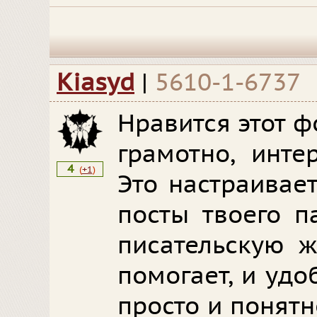
Kiasyd
|
5610-1-6737
Нравится этот ф
грамотно, инте
4
(
+1
)
Это настраивает
посты твоего п
писательскую ж
помогает, и удо
просто и понятн