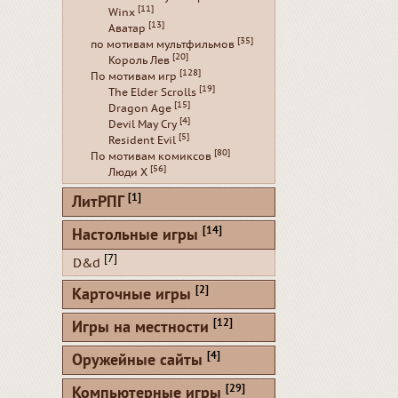
[11]
Winx
[13]
Аватар
[35]
по мотивам мультфильмов
[20]
Король Лев
[128]
По мотивам игр
[19]
The Elder Scrolls
[15]
Dragon Age
[4]
Devil May Cry
[5]
Resident Evil
[80]
По мотивам комиксов
[56]
Люди Х
[1]
ЛитРПГ
[14]
Настольные игры
[7]
D&d
[2]
Карточные игры
[12]
Игры на местности
[4]
Оружейные сайты
[29]
Компьютерные игры