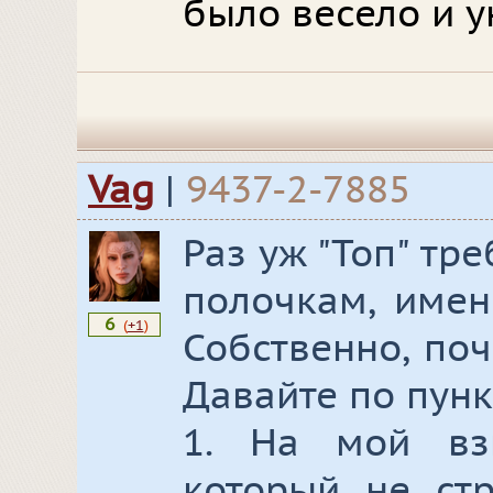
было весело и у
Vag
|
9437-2-7885
Раз уж "Топ" тр
полочкам, имен
6
(
+1
)
Собственно, по
Давайте по пунк
1. На мой взг
который не стр