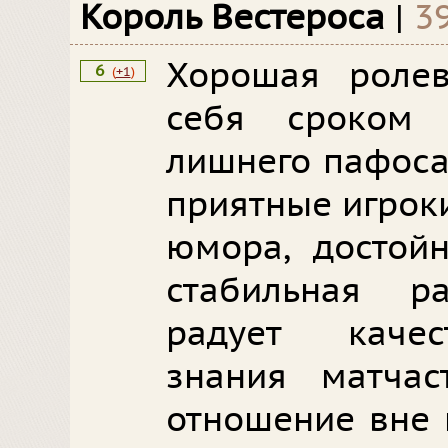
Король Вестероса
|
3
Хорошая роле
6
(
+1
)
себя сроком 
лишнего пафоса
приятные игроки
юмора, достой
стабильная р
радует качес
знания матча
отношение вне 