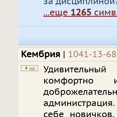
за дисциплиной
...еще
1265
симв
Кембрия
|
1041-13-6
Удивительный
4
(
+1
)
комфортно 
доброжелат
администрация.
себе новичков,