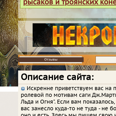
рысаков и троянских кон
Отзывы
Отзывы
Описание сайта:
Искренне приветствуем вас на 
ролевой по мотивам саги Дж.Март
Льда и Огня". Если вам показалось
вас занесло куда-то не туда - не бо
оно и есть. Здесь мы пишем свою