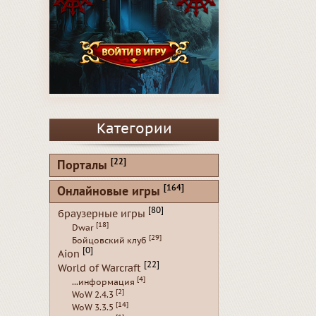
Категории
[22]
Порталы
[164]
Онлайновые игры
[80]
браузерные игры
[18]
Dwar
[29]
Бойцовский клуб
[0]
Aion
[22]
World of Warcraft
[4]
...информация
[2]
WoW 2.4.3
[14]
WoW 3.3.5