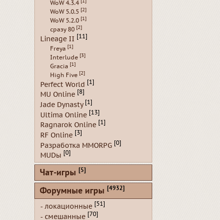
[1]
WoW 4.3.4
[2]
WoW 5.0.5
[1]
WoW 5.2.0
[2]
сразу 80
[11]
Lineage II
[1]
Freya
[3]
Interlude
[1]
Gracia
[2]
High Five
[1]
Perfect World
[8]
MU Online
[1]
Jade Dynasty
[13]
Ultima Online
[1]
Ragnarok Online
[3]
RF Online
[0]
Разработка MMORPG
[0]
MUDы
[5]
Чат-игры
[4932]
Форумные игры
[51]
- локационные
[70]
- смешанные