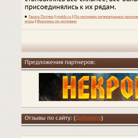
присоединялись к их рядам.
■
Гарри Поттер
|
mybb.ru
|
По мотивам литературных произ
игры
|
Форумки по мотивам
Предложения партнеров:
Отзывы по сайту: (
Добавить
)