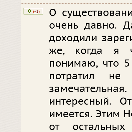
О существован
0
(
+1
)
очень давно. Д
доходили зарег
же, когда я ч
понимаю, что 5
потратил не
замечательная
интересный. О
имеется. Этим 
от остальных