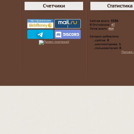
Счетчики
Статистика
Сайтов всего:
5336
В Отстойнике:
47
Тэгов всего:
464
Сегодня добавлено
...сайтов:
0
...комментариев:
1
...пользователей:
0
Полная 