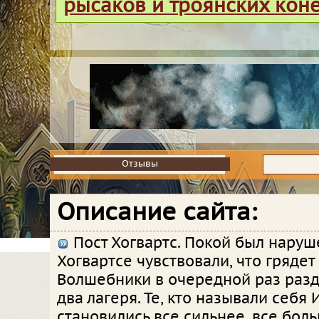
рысаков и троянских кон
Отзывы
Отзывы
Описание сайта:
Пост Хогвартс. Покой был наруше
Хогвартсе чувствовали, что грядет
Волшебники в очередной раз разд
два лагеря. Те, кто называли себя
становились все сильнее, все бол