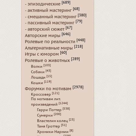
[689]
- эпизодические
[68]
- активный мастеринг
[380]
- смешанный мастеринг
[79]
- пассивный мастеринг
[67]
- авторский сюжет
[646]
Авторские миры
[448]
Ролевые по реальности
[218]
Альтернативные миры
[60]
Игры с юмором
[289]
Ролевые о животных
[103]
Волки
[43]
Собаки
[15]
Лошади
[119]
Кошки
[2978]
Форумки по мотивам
[121]
Кроссовер
По мотивам лит.
[1244]
произведений
[538]
Гарри Поттер
[200]
Сумерки
[23]
Властелин колец
[51]
Таня Гроттер
[8]
Хроники Нарнии