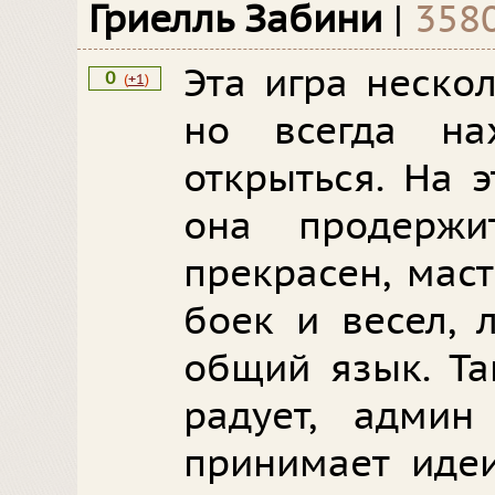
Гриелль Забини
|
358
Эта игра неско
0
(
+1
)
но всегда на
открыться. На э
она продержи
прекрасен, мас
боек и весел, 
общий язык. Та
радует, админ
принимает идеи