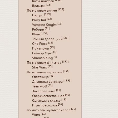
[238]
Коты-воители
[13]
Ведьмак
[627]
По мотивам аниме
[179]
Наруто
[22]
Fairy Tail
[11]
Vampire Knight
[31]
Реборн
[54]
Bleach
[25]
Темный дворецкий
[12]
One Piece
[15]
Покемоны
[44]
Сейлор Мун
[9]
Shaman King
[192]
По мотивам фильмов
[23]
Star Wars
[536]
По мотивам сериалов
[41]
Сплетница
[159]
Дневники вампира
[21]
Teen wolf
[11]
Зачарованные
[46]
Сверхъестественное
[15]
Однажды в сказке
[16]
Игра престолов
[75]
по мотивам мультсериалов
[11]
Winx