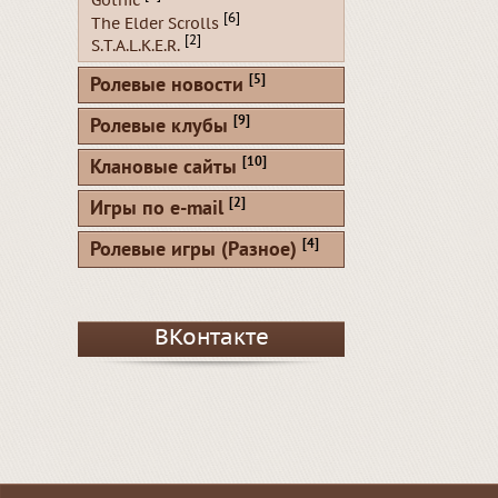
Gothic
[6]
The Elder Scrolls
[2]
S.T.A.L.K.E.R.
[5]
Ролевые новости
[9]
Ролевые клубы
[10]
Клановые сайты
[2]
Игры по e-mail
[4]
Ролевые игры (Разное)
ВКонтакте