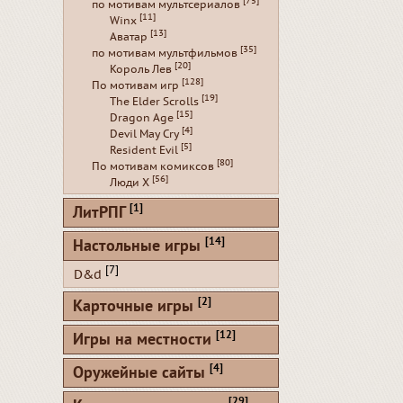
[75]
по мотивам мультсериалов
[11]
Winx
[13]
Аватар
[35]
по мотивам мультфильмов
[20]
Король Лев
[128]
По мотивам игр
[19]
The Elder Scrolls
[15]
Dragon Age
[4]
Devil May Cry
[5]
Resident Evil
[80]
По мотивам комиксов
[56]
Люди Х
[1]
ЛитРПГ
[14]
Настольные игры
[7]
D&d
[2]
Карточные игры
[12]
Игры на местности
[4]
Оружейные сайты
[29]