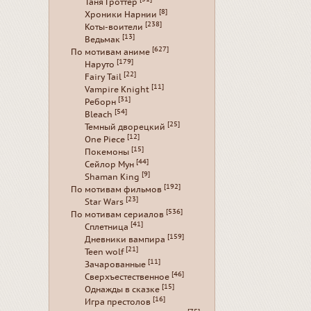
Таня Гроттер
[8]
Хроники Нарнии
[238]
Коты-воители
[13]
Ведьмак
[627]
По мотивам аниме
[179]
Наруто
[22]
Fairy Tail
[11]
Vampire Knight
[31]
Реборн
[54]
Bleach
[25]
Темный дворецкий
[12]
One Piece
[15]
Покемоны
[44]
Сейлор Мун
[9]
Shaman King
[192]
По мотивам фильмов
[23]
Star Wars
[536]
По мотивам сериалов
[41]
Сплетница
[159]
Дневники вампира
[21]
Teen wolf
[11]
Зачарованные
[46]
Сверхъестественное
[15]
Однажды в сказке
[16]
Игра престолов