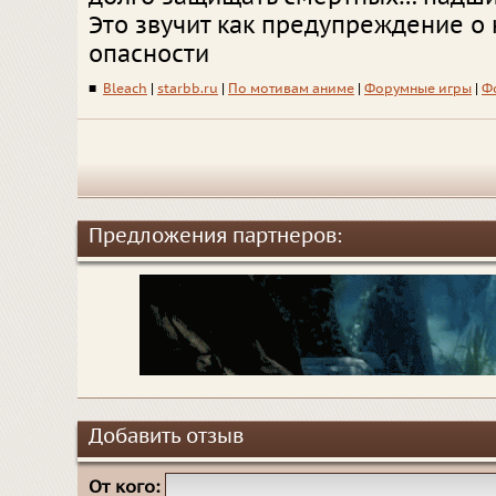
Это звучит как предупреждение о
опасности
■
Bleach
|
starbb.ru
|
По мотивам аниме
|
Форумные игры
|
Ф
Предложения партнеров:
Добавить отзыв
От кого: