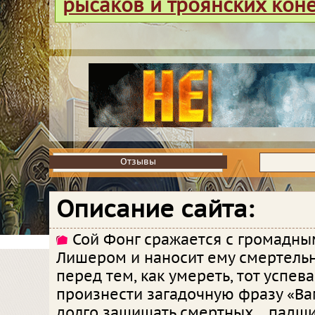
рысаков и троянских кон
Отзывы
Отзывы
Описание сайта:
Сой Фонг сражается с громадн
Лишером и наносит ему смертельн
перед тем, как умереть, тот успева
произнести загадочную фразу «Ва
долго защищать смертных… падши