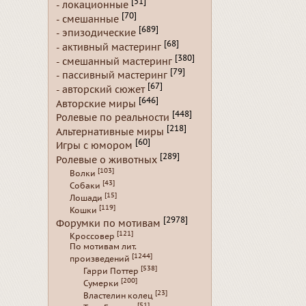
[51]
- локационные
[70]
- смешанные
[689]
- эпизодические
[68]
- активный мастеринг
[380]
- смешанный мастеринг
[79]
- пассивный мастеринг
[67]
- авторский сюжет
[646]
Авторские миры
[448]
Ролевые по реальности
[218]
Альтернативные миры
[60]
Игры с юмором
[289]
Ролевые о животных
[103]
Волки
[43]
Собаки
[15]
Лошади
[119]
Кошки
[2978]
Форумки по мотивам
[121]
Кроссовер
По мотивам лит.
[1244]
произведений
[538]
Гарри Поттер
[200]
Сумерки
[23]
Властелин колец
[51]