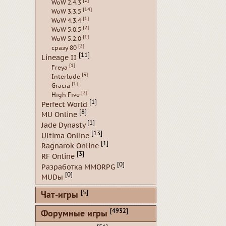
[2]
WoW 2.4.3
[14]
WoW 3.3.5
[1]
WoW 4.3.4
[2]
WoW 5.0.5
[1]
WoW 5.2.0
[2]
сразу 80
[11]
Lineage II
[1]
Freya
[3]
Interlude
[1]
Gracia
[2]
High Five
[1]
Perfect World
[8]
MU Online
[1]
Jade Dynasty
[13]
Ultima Online
[1]
Ragnarok Online
[3]
RF Online
[0]
Разработка MMORPG
[0]
MUDы
[5]
Чат-игры
[4932]
Форумные игры