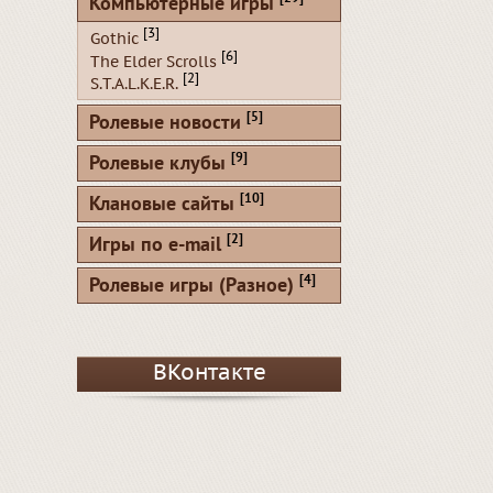
Компьютерные игры
[3]
Gothic
[6]
The Elder Scrolls
[2]
S.T.A.L.K.E.R.
[5]
Ролевые новости
[9]
Ролевые клубы
[10]
Клановые сайты
[2]
Игры по e-mail
[4]
Ролевые игры (Разное)
ВКонтакте