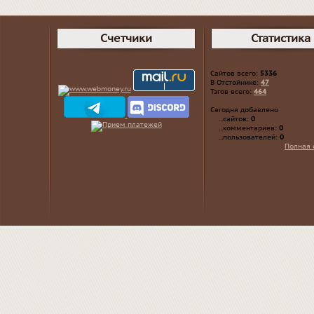
Счетчики
Статистика
Сайтов всего:
5336
В Отстойнике:
47
Тэгов всего:
464
Сегодня добавлено
...сайтов:
0
...комментариев:
0
...пользователей:
0
Полная 