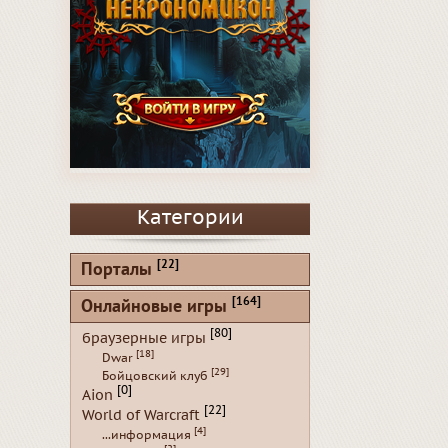
Категории
[22]
Порталы
[164]
Онлайновые игры
[80]
браузерные игры
[18]
Dwar
[29]
Бойцовский клуб
[0]
Aion
[22]
World of Warcraft
[4]
...информация