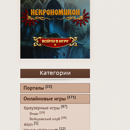
Категории
[22]
Порталы
[171]
Онлайновые игры
[87]
браузерные игры
[19]
Dwar
[39]
Бойцовский клуб
[1]
Aion
[22]