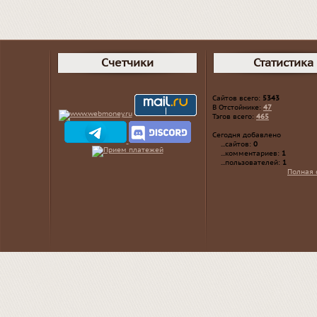
Счетчики
Статистика
Сайтов всего:
5343
В Отстойнике:
47
Тэгов всего:
465
Сегодня добавлено
...сайтов:
0
...комментариев:
1
...пользователей:
1
Полная 