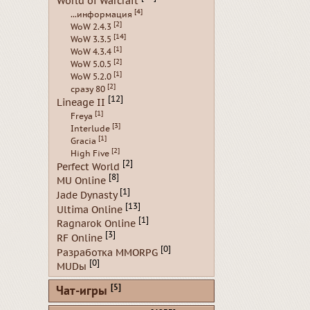
World of Warcraft
[4]
...информация
[2]
WoW 2.4.3
[14]
WoW 3.3.5
[1]
WoW 4.3.4
[2]
WoW 5.0.5
[1]
WoW 5.2.0
[2]
сразу 80
[12]
Lineage II
[1]
Freya
[3]
Interlude
[1]
Gracia
[2]
High Five
[2]
Perfect World
[8]
MU Online
[1]
Jade Dynasty
[13]
Ultima Online
[1]
Ragnarok Online
[3]
RF Online
[0]
Разработка MMORPG
[0]
MUDы
[5]
Чат-игры