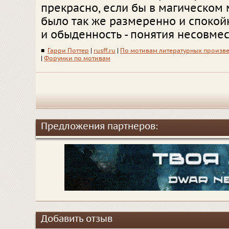
прекрасно, если бы в магическом 
было так же размеренно и спокой
и обыденность - понятия несовм
■
Гарри Поттер
|
rusff.ru
|
По мотивам литературных произв
|
Форумки по мотивам
Предложения партнеров:
Добавить отзыв