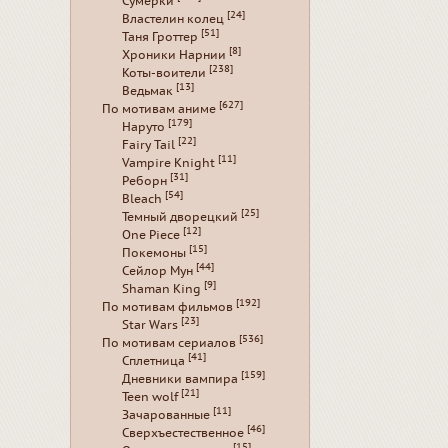
Сумерки
[24]
Властелин колец
[51]
Таня Гроттер
[8]
Хроники Нарнии
[238]
Коты-воители
[13]
Ведьмак
[627]
По мотивам аниме
[179]
Наруто
[22]
Fairy Tail
[11]
Vampire Knight
[31]
Реборн
[54]
Bleach
[25]
Темный дворецкий
[12]
One Piece
[15]
Покемоны
[44]
Сейлор Мун
[9]
Shaman King
[192]
По мотивам фильмов
[23]
Star Wars
[536]
По мотивам сериалов
[41]
Сплетница
[159]
Дневники вампира
[21]
Teen wolf
[11]
Зачарованные
[46]
Сверхъестественное
[15]