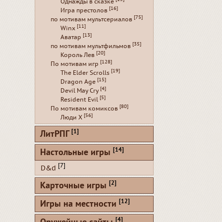
Однажды в сказке
[16]
Игра престолов
[75]
по мотивам мультсериалов
[11]
Winx
[13]
Аватар
[35]
по мотивам мультфильмов
[20]
Король Лев
[128]
По мотивам игр
[19]
The Elder Scrolls
[15]
Dragon Age
[4]
Devil May Cry
[5]
Resident Evil
[80]
По мотивам комиксов
[56]
Люди Х
[1]
ЛитРПГ
[14]
Настольные игры
[7]
D&d
[2]
Карточные игры
[12]
Игры на местности
[4]