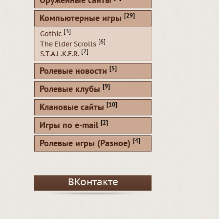
Оружейные сайты
[29]
Компьютерные игры
[3]
Gothic
[6]
The Elder Scrolls
[2]
S.T.A.L.K.E.R.
[5]
Ролевые новости
[9]
Ролевые клубы
[10]
Клановые сайты
[2]
Игры по e-mail
[4]
Ролевые игры (Разное)
ВКонтакте