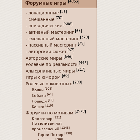
[4933]
Форумные игры
[51]
- локационные
[70]
- смешанные
[688]
- эпизодические
[68]
- активный мастеринг
[379]
- смешанный мастеринг
[79]
- пассивный мастеринг
[67]
- авторский сюжет
[646]
Авторские миры
[448]
Ролевые по реальности
[217]
Альтернативные миры
[60]
Игры с юмором
[290]
Ролевые о животных
[103]
Волки
[43]
Собаки
[15]
Лошади
[119]
Кошки
[2979]
Форумки по мотивам
[121]
Кроссовер
По мотивам лит.
[1245]
произведений
[538]
Гарри Поттер
[200]