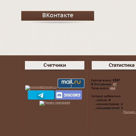
ВКонтакте
Счетчики
Статистика
Сайтов всего:
5337
В Отстойнике:
47
Тэгов всего:
464
Сегодня добавлено
...сайтов:
0
...комментариев:
2
...пользователей:
1
Полная 