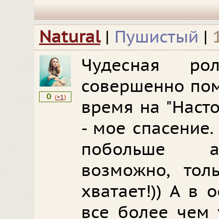
Natural
|
Пушистый
|
Чудесная ро
совершенно пом
0
(
+1
)
время на "Насто
- мое спасение.
побольше ак
возможно, тол
хватает!)) А в
все более чем 