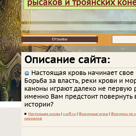
рысаков и троянских кон
Отзывы
Отзывы
Описание сайта:
Настоящая кровь начинает свое
Борьба за власть, реки крови и мор
каноны играют далеко не первую 
именно Вам предстоит повернуть 
истории?
■
Настоящая кровь
|
rusff.ru
|
Форумные игры
|
Форумки по 
сериалов