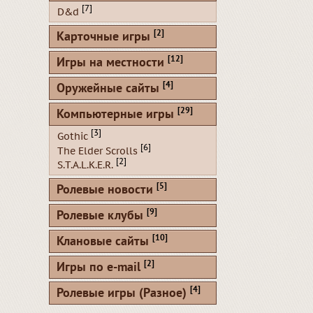
[7]
D&d
[2]
Карточные игры
[12]
Игры на местности
[4]
Оружейные сайты
[29]
Компьютерные игры
[3]
Gothic
[6]
The Elder Scrolls
[2]
S.T.A.L.K.E.R.
[5]
Ролевые новости
[9]
Ролевые клубы
[10]
Клановые сайты
[2]
Игры по e-mail
[4]
Ролевые игры (Разное)