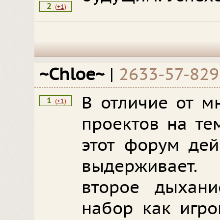
2
(
+1
)
~Chloe~
|
2633-57-829
В отличие от м
1
(
+1
)
проектов на те
этот форум дей
выдерживает.
второе дыхан
набор как игро