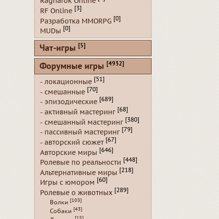
Ragnarok Online
[3]
RF Online
[0]
Разработка MMORPG
[0]
MUDы
[5]
Чат-игры
[4932]
Форумные игры
[51]
- локационные
[70]
- смешанные
[689]
- эпизодические
[68]
- активный мастеринг
[380]
- смешанный мастеринг
[79]
- пассивный мастеринг
[67]
- авторский сюжет
[646]
Авторские миры
[448]
Ролевые по реальности
[218]
Альтернативные миры
[60]
Игры с юмором
[289]
Ролевые о животных
[103]
Волки
[43]
Собаки
[15]