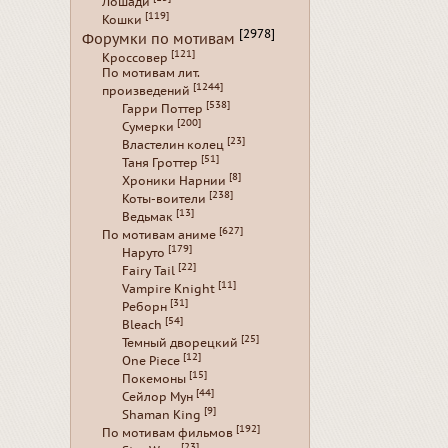
Лошади
[119]
Кошки
[2978]
Форумки по мотивам
[121]
Кроссовер
По мотивам лит.
[1244]
произведений
[538]
Гарри Поттер
[200]
Сумерки
[23]
Властелин колец
[51]
Таня Гроттер
[8]
Хроники Нарнии
[238]
Коты-воители
[13]
Ведьмак
[627]
По мотивам аниме
[179]
Наруто
[22]
Fairy Tail
[11]
Vampire Knight
[31]
Реборн
[54]
Bleach
[25]
Темный дворецкий
[12]
One Piece
[15]
Покемоны
[44]
Сейлор Мун
[9]
Shaman King
[192]
По мотивам фильмов
[23]