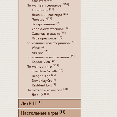
Star Wars
[536]
По мотивам сериалов
[41]
Сплетница
[159]
Дневники вампира
[21]
Teen wolf
[11]
Зачарованные
[46]
Сверхъестественное
[15]
Однажды в сказке
[16]
Игра престолов
[75]
по мотивам мультсериалов
[11]
Winx
[13]
Аватар
[35]
по мотивам мультфильмов
[20]
Король Лев
[128]
По мотивам игр
[19]
The Elder Scrolls
[15]
Dragon Age
[4]
Devil May Cry
[5]
Resident Evil
[80]
По мотивам комиксов
[56]
Люди Х
[1]
ЛитРПГ
[14]
Настольные игры