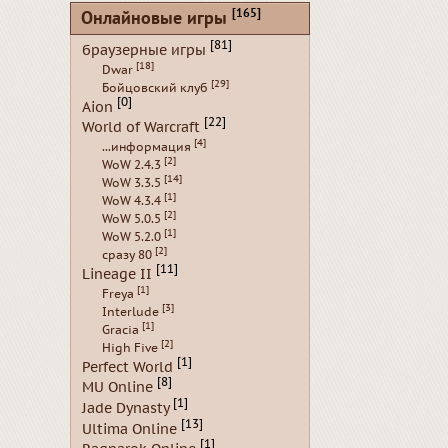
[165]
Онлайновые игры
[81]
браузерные игры
[18]
Dwar
[29]
Бойцовский клуб
[0]
Aion
[22]
World of Warcraft
[4]
...информация
[2]
WoW 2.4.3
[14]
WoW 3.3.5
[1]
WoW 4.3.4
[2]
WoW 5.0.5
[1]
WoW 5.2.0
[2]
сразу 80
[11]
Lineage II
[1]
Freya
[3]
Interlude
[1]
Gracia
[2]
High Five
[1]
Perfect World
[8]
MU Online
[1]
Jade Dynasty
[13]
Ultima Online
[1]