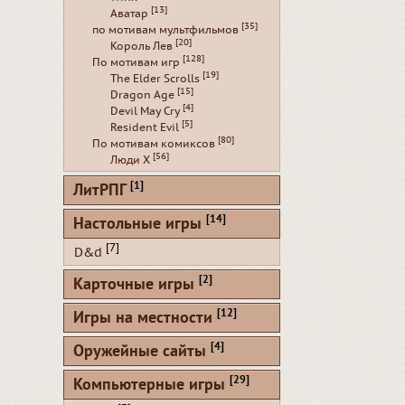
[13]
Аватар
[35]
по мотивам мультфильмов
[20]
Король Лев
[128]
По мотивам игр
[19]
The Elder Scrolls
[15]
Dragon Age
[4]
Devil May Cry
[5]
Resident Evil
[80]
По мотивам комиксов
[56]
Люди Х
[1]
ЛитРПГ
[14]
Настольные игры
[7]
D&d
[2]
Карточные игры
[12]
Игры на местности
[4]
Оружейные сайты
[29]
Компьютерные игры