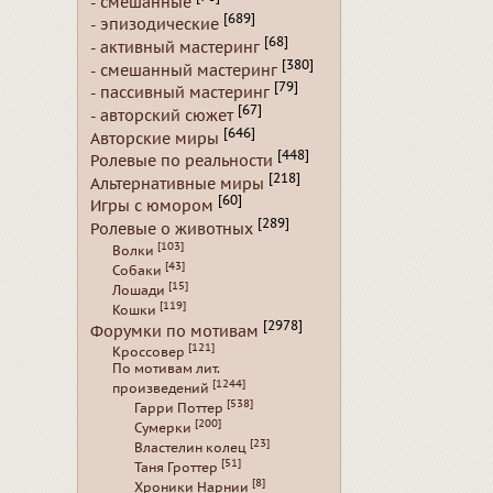
- смешанные
[689]
- эпизодические
[68]
- активный мастеринг
[380]
- смешанный мастеринг
[79]
- пассивный мастеринг
[67]
- авторский сюжет
[646]
Авторские миры
[448]
Ролевые по реальности
[218]
Альтернативные миры
[60]
Игры с юмором
[289]
Ролевые о животных
[103]
Волки
[43]
Собаки
[15]
Лошади
[119]
Кошки
[2978]
Форумки по мотивам
[121]
Кроссовер
По мотивам лит.
[1244]
произведений
[538]
Гарри Поттер
[200]
Сумерки
[23]
Властелин колец
[51]
Таня Гроттер
[8]
Хроники Нарнии