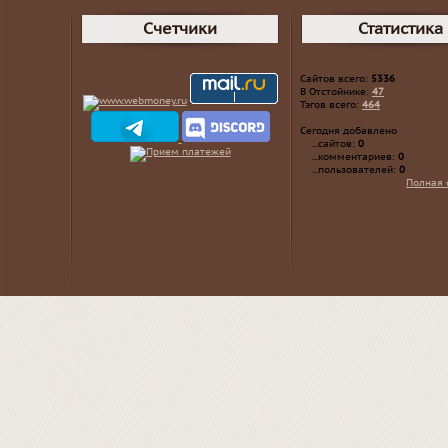
Счетчики
Статистика
Сайтов всего:
5336
В Отстойнике:
47
Тэгов всего:
464
Сегодня добавлено
...сайтов:
0
...комментариев:
0
...пользователей:
0
Полная 