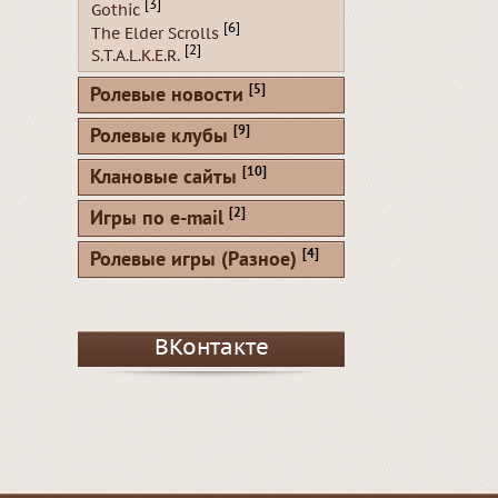
[3]
Gothic
[6]
The Elder Scrolls
[2]
S.T.A.L.K.E.R.
[5]
Ролевые новости
[9]
Ролевые клубы
[10]
Клановые сайты
[2]
Игры по e-mail
[4]
Ролевые игры (Разное)
ВКонтакте