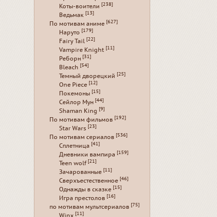
[238]
Коты-воители
[13]
Ведьмак
[627]
По мотивам аниме
[179]
Наруто
[22]
Fairy Tail
[11]
Vampire Knight
[31]
Реборн
[54]
Bleach
[25]
Темный дворецкий
[12]
One Piece
[15]
Покемоны
[44]
Сейлор Мун
[9]
Shaman King
[192]
По мотивам фильмов
[23]
Star Wars
[536]
По мотивам сериалов
[41]
Сплетница
[159]
Дневники вампира
[21]
Teen wolf
[11]
Зачарованные
[46]
Сверхъестественное
[15]
Однажды в сказке
[16]
Игра престолов
[75]
по мотивам мультсериалов
[11]
Winx