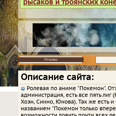
рысаков и троянских кон
Отзывы
Отзывы
Описание сайта:
Ролевая по аниме "Покемон". О
администрация, есть все пять лиг (
Хоэн, Синно, Юнова). Так же есть и
названием "Покемон только вперед
возможности ловить почти всех л