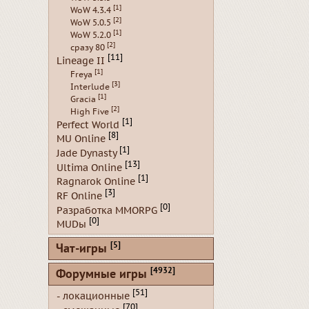
[1]
WoW 4.3.4
[2]
WoW 5.0.5
[1]
WoW 5.2.0
[2]
сразу 80
[11]
Lineage II
[1]
Freya
[3]
Interlude
[1]
Gracia
[2]
High Five
[1]
Perfect World
[8]
MU Online
[1]
Jade Dynasty
[13]
Ultima Online
[1]
Ragnarok Online
[3]
RF Online
[0]
Разработка MMORPG
[0]
MUDы
[5]
Чат-игры
[4932]
Форумные игры
[51]
- локационные
[70]