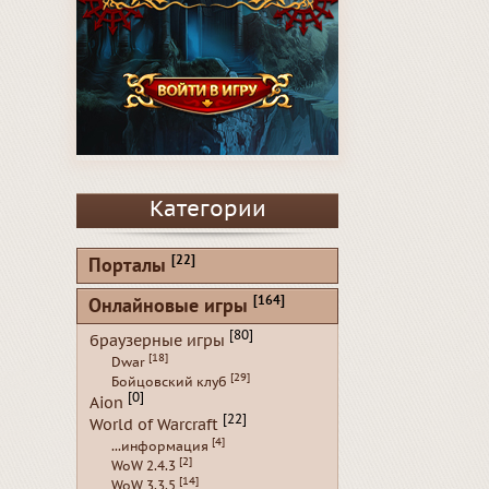
Категории
[22]
Порталы
[164]
Онлайновые игры
[80]
браузерные игры
[18]
Dwar
[29]
Бойцовский клуб
[0]
Aion
[22]
World of Warcraft
[4]
...информация
[2]
WoW 2.4.3
[14]
WoW 3.3.5