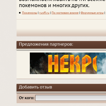
покемонов и многих других.
■
Покемоны
|
rusff.ru
|
По мотивам аниме
|
Форумные игры
|
Предложения партнеров:
Добавить отзыв
От кого: