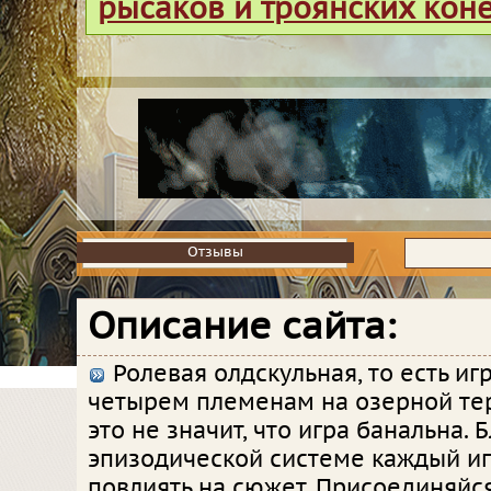
рысаков и троянских кон
Отзывы
Отзывы
Описание сайта:
Ролевая олдскульная, то есть иг
четырем племенам на озерной те
это не значит, что игра банальна. 
эпизодической системе каждый и
повлиять на сюжет. Присоединяйс