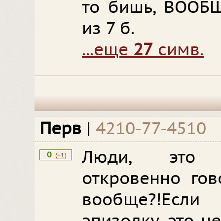
то бишь, ВООБЩ
из 7 б.
...еще
27
симв.
Перв
|
4210-77-4510
Люди, это п
0
(
+1
)
откровенно гов
вообще?!Есл