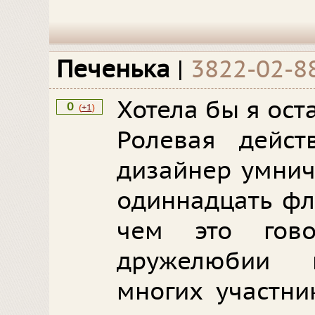
Печенька
|
3822-02-8
Хотела бы я оста
0
(
+1
)
Ролевая действ
дизайнер умнич
одиннадцать фл
чем это гово
дружелюбии 
многих участни