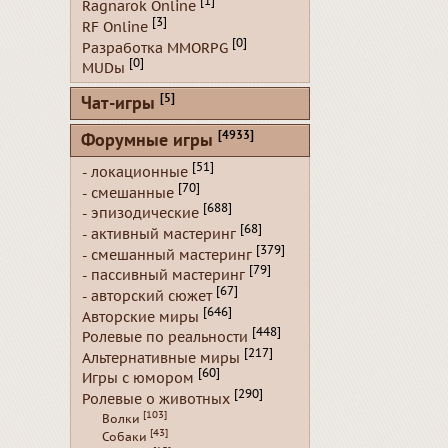
[1]
Ragnarok Online
[3]
RF Online
[0]
Разработка MMORPG
[0]
MUDы
[5]
Чат-игры
[4933]
Форумные игры
[51]
- локационные
[70]
- смешанные
[688]
- эпизодические
[68]
- активный мастеринг
[379]
- смешанный мастеринг
[79]
- пассивный мастеринг
[67]
- авторский сюжет
[646]
Авторские миры
[448]
Ролевые по реальности
[217]
Альтернативные миры
[60]
Игры с юмором
[290]
Ролевые о животных
[103]
Волки
[43]
Собаки