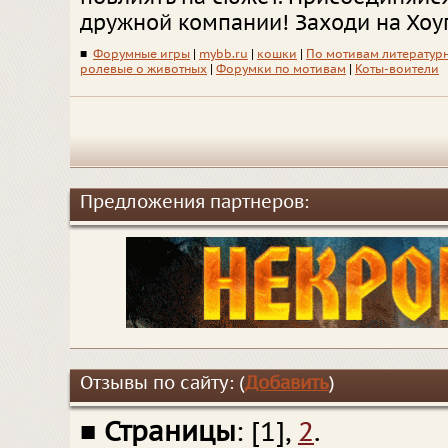
дружной компании! Заходи на Хоу
■
Форумные игры
|
mybb.ru
|
кошки
|
По мотивам литератур
ролевые о животных
|
Форумки по мотивам
|
Коты-воители
Предложения партнеров:
Отзывы по сайту: (
Добавить
)
■
Страницы
: [1],
2
.