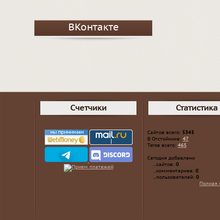
ВКонтакте
Счетчики
Статистика
Сайтов всего:
5343
В Отстойнике:
47
Тэгов всего:
465
Сегодня добавлено
...сайтов:
0
...комментариев:
0
...пользователей:
0
Полная 