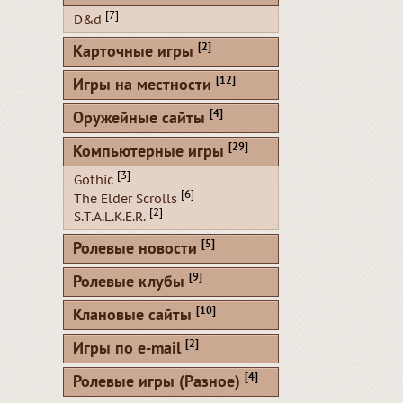
[7]
D&d
[2]
Карточные игры
[12]
Игры на местности
[4]
Оружейные сайты
[29]
Компьютерные игры
[3]
Gothic
[6]
The Elder Scrolls
[2]
S.T.A.L.K.E.R.
[5]
Ролевые новости
[9]
Ролевые клубы
[10]
Клановые сайты
[2]
Игры по e-mail
[4]
Ролевые игры (Разное)