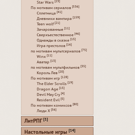
[23]
Star Wars
[536]
По мотивам сериалов
[41]
Сплетница
[159]
Дневники вампира
[21]
Teen wolf
[11]
Зачарованные
[46]
Сверхъестественное
[15]
Однажды в сказке
[16]
Игра престолов
[75]
по мотивам мультсериалов
[11]
Winx
[13]
Аватар
[35]
по мотивам мультфильмов
[20]
Король Лев
[128]
По мотивам игр
[19]
The Elder Scrolls
[15]
Dragon Age
[4]
Devil May Cry
[5]
Resident Evil
[80]
По мотивам комиксов
[56]
Люди Х
[1]
ЛитРПГ
[14]
Настольные игры