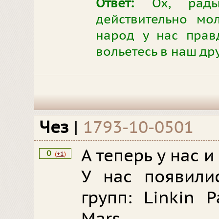
Ответ:
Ох, рады 
действительно мо
народ у нас прав
вольетесь в наш др
Чез
|
1793-10-0501
А теперь у нас и
0
(
+1
)
У нас появили
групп: Linkin 