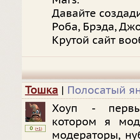
Mars.
Давайте создад
Роба, Брэда, Дж
Крутой сайт во
Тошка
|
Полосатый я
Хоуп - перв
котором я мод
0
(
+1
)
модераторы, нуб