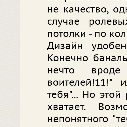
не качество, од
случае ролев
потолки - по ко
Дизайн удобен
Конечно баналь
нечто вроде
воителей!11!" 
тебя"... Но это
хватает. Воз
непонятного "теб