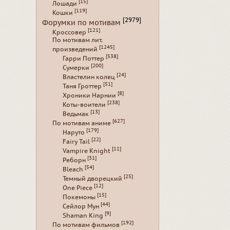
[15]
Лошади
[119]
Кошки
[2979]
Форумки по мотивам
[121]
Кроссовер
По мотивам лит.
[1245]
произведений
[538]
Гарри Поттер
[200]
Сумерки
[24]
Властелин колец
[51]
Таня Гроттер
[8]
Хроники Нарнии
[238]
Коты-воители
[13]
Ведьмак
[627]
По мотивам аниме
[179]
Наруто
[22]
Fairy Tail
[11]
Vampire Knight
[31]
Реборн
[54]
Bleach
[25]
Темный дворецкий
[12]
One Piece
[15]
Покемоны
[44]
Сейлор Мун
[9]
Shaman King
[192]
По мотивам фильмов