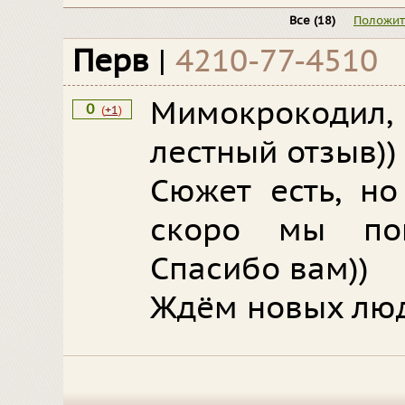
Все
(18)
Положи
Перв
|
4210-77-4510
Мимокрокодил,
0
(
+1
)
лестный отзыв))
Сюжет есть, но
скоро мы по
Спасибо вам))
Ждём новых люд