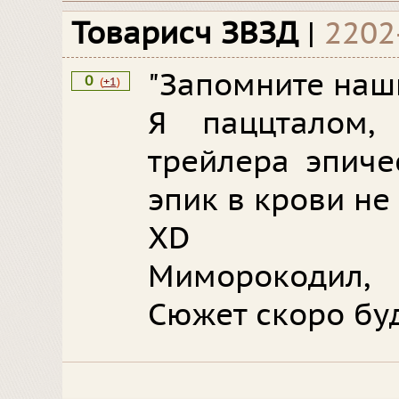
Товарисч ЗВЗД
|
2202
"Запомните наш
0
(
+1
)
Я паццталом
трейлера эпиче
эпик в крови не
XD
Миморокодил,
Сюжет скоро буд