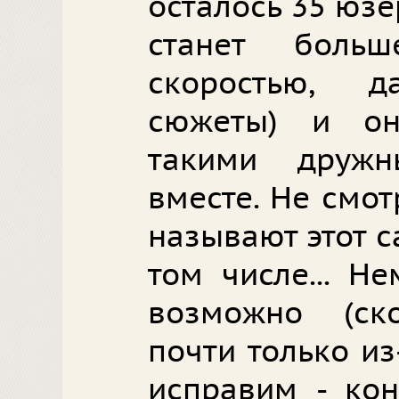
осталось 35 юзе
станет боль
скоростью, д
сюжеты) и он
такими друж
вместе. Не смотр
называют этот са
том числе... Н
возможно (ск
почти только из
исправим - кон