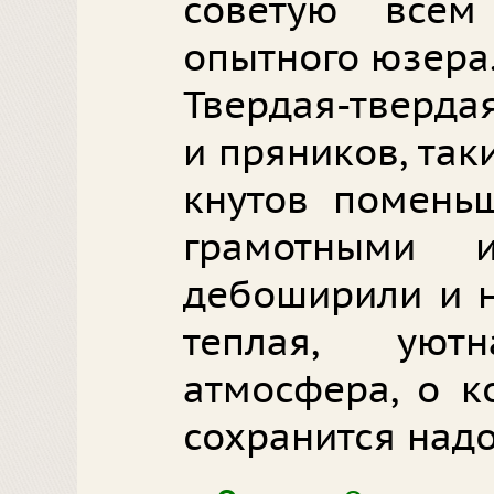
советую все
опытного юзера
Твердая-тверда
и пряников, так
кнутов помень
грамотными 
дебоширили и н
теплая, ую
атмосфера, о к
сохранится надо