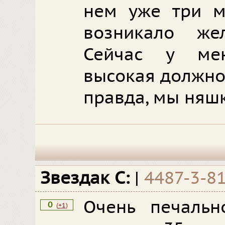
нем уже три м
возникало же
Сейчас у ме
высокая должнос
правда, мы няшк
Звездак С:
|
4487-3-8
Очень печальн
0
(
+1
)