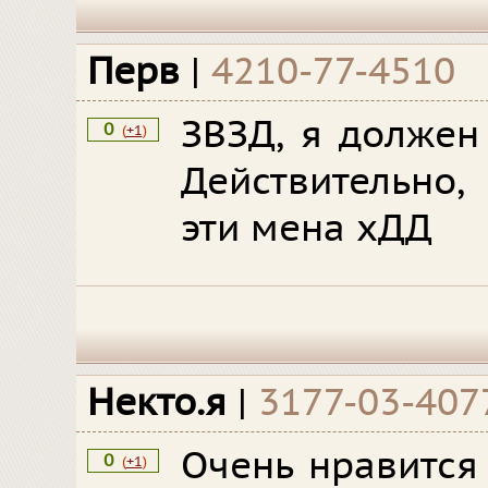
Перв
|
4210-77-4510
ЗВЗД, я должен
0
(
+1
)
Действительно
эти мена хДД
Некто.я
|
3177-03-407
Очень нравится
0
(
+1
)