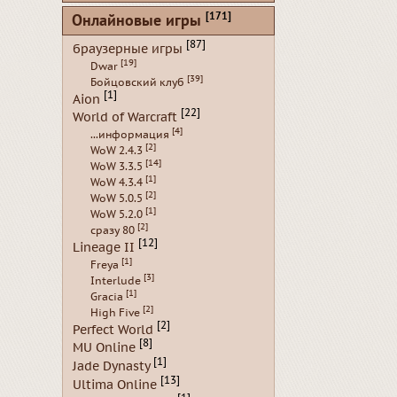
[171]
Онлайновые игры
[87]
браузерные игры
[19]
Dwar
[39]
Бойцовский клуб
[1]
Aion
[22]
World of Warcraft
[4]
...информация
[2]
WoW 2.4.3
[14]
WoW 3.3.5
[1]
WoW 4.3.4
[2]
WoW 5.0.5
[1]
WoW 5.2.0
[2]
сразу 80
[12]
Lineage II
[1]
Freya
[3]
Interlude
[1]
Gracia
[2]
High Five
[2]
Perfect World
[8]
MU Online
[1]
Jade Dynasty
[13]
Ultima Online