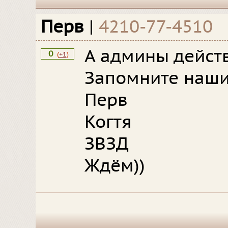
Перв
|
4210-77-4510
А админы дейст
0
(
+1
)
Запомните наши
Перв
Когтя
ЗВЗД
Ждём))