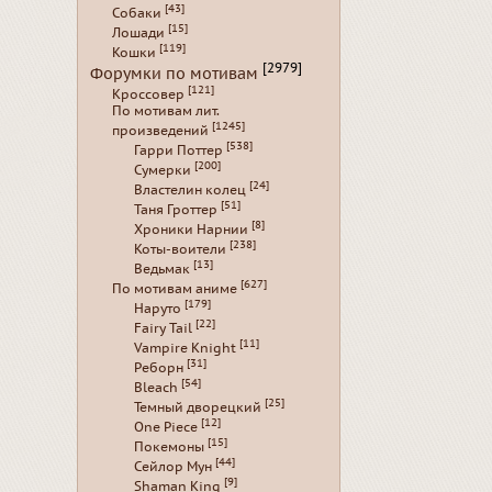
[43]
Собаки
[15]
Лошади
[119]
Кошки
[2979]
Форумки по мотивам
[121]
Кроссовер
По мотивам лит.
[1245]
произведений
[538]
Гарри Поттер
[200]
Сумерки
[24]
Властелин колец
[51]
Таня Гроттер
[8]
Хроники Нарнии
[238]
Коты-воители
[13]
Ведьмак
[627]
По мотивам аниме
[179]
Наруто
[22]
Fairy Tail
[11]
Vampire Knight
[31]
Реборн
[54]
Bleach
[25]
Темный дворецкий
[12]
One Piece
[15]
Покемоны
[44]
Сейлор Мун
[9]
Shaman King