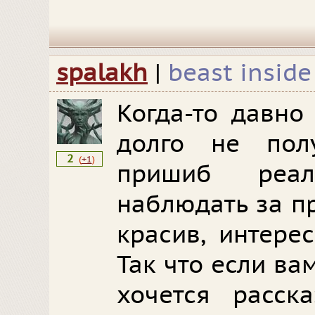
spalakh
|
beast inside
Когда-то давно
долго не пол
2
(
+1
)
пришиб реа
наблюдать за пр
красив, интере
Так что если ва
хочется расск