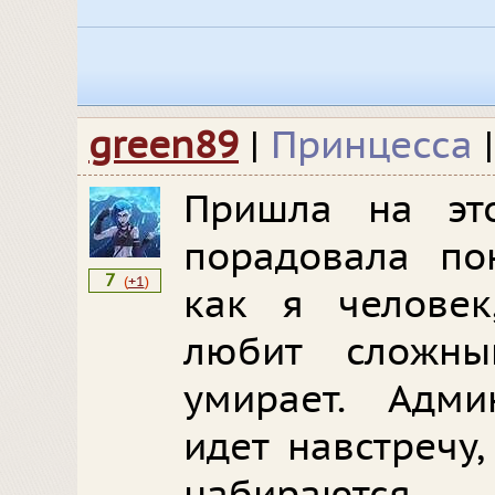
green89
|
Принцесса
Пришла на эт
порадовала пон
7
(
+1
)
как я человек
любит сложн
умирает. Адми
идет навстречу,