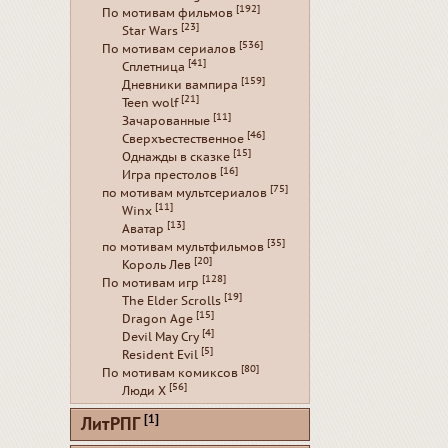
[192]
По мотивам фильмов
[23]
Star Wars
[536]
По мотивам сериалов
[41]
Сплетница
[159]
Дневники вампира
[21]
Teen wolf
[11]
Зачарованные
[46]
Сверхъестественное
[15]
Однажды в сказке
[16]
Игра престолов
[75]
по мотивам мультсериалов
[11]
Winx
[13]
Аватар
[35]
по мотивам мультфильмов
[20]
Король Лев
[128]
По мотивам игр
[19]
The Elder Scrolls
[15]
Dragon Age
[4]
Devil May Cry
[5]
Resident Evil
[80]
По мотивам комиксов
[56]
Люди Х
[1]
ЛитРПГ