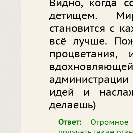
Видно, когда с
детищем. Ми
становится с к
всё лучше. По
процветания,
вдохновл
администрации 
идей и наслаж
делаешь)
Ответ:
Огромное с
получать такие отз