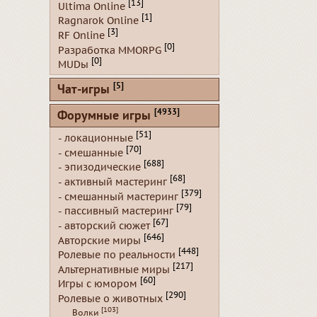
[13]
Ultima Online
[1]
Ragnarok Online
[3]
RF Online
[0]
Разработка MMORPG
[0]
MUDы
[5]
Чат-игры
[4933]
Форумные игры
[51]
- локационные
[70]
- смешанные
[688]
- эпизодические
[68]
- активный мастеринг
[379]
- смешанный мастеринг
[79]
- пассивный мастеринг
[67]
- авторский сюжет
[646]
Авторские миры
[448]
Ролевые по реальности
[217]
Альтернативные миры
[60]
Игры с юмором
[290]
Ролевые о животных
[103]
Волки