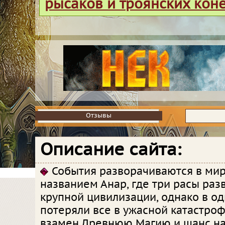
рысаков и троянских кон
Отзывы
Отзывы
Описание сайта:
События разворачиваются в ми
названием Анар, где три расы раз
крупной цивилизации, однако в о
потеряли все в ужасной катастроф
взамен Древнюю Магию и шанс нач