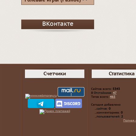
Ролевые игры (Разное)
ВКонтакте
Счетчики
Статистика
Сайтов всего:
5343
В Отстойнике:
47
Тэгов всего:
465
Сегодня добавлено
...сайтов:
0
...комментариев:
0
...пользователей:
2
Полная 