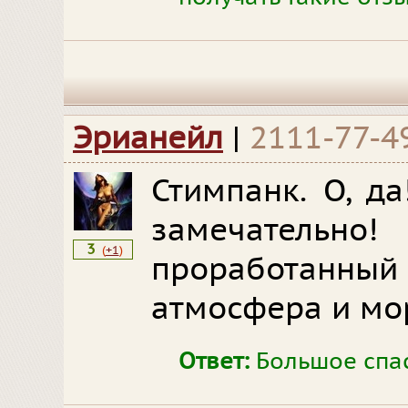
Эрианейл
|
2111-77-4
Стимпанк. О, д
замечател
3
(
+1
)
проработанны
атмосфера и мо
Ответ:
Большое спас