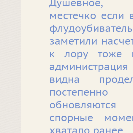
Душевное, а
местечко если 
флудоубивате
заметили насче
к лору тоже м
администраци
видна проде
постепенн
обновляются
спорные моме
хватало ранее.