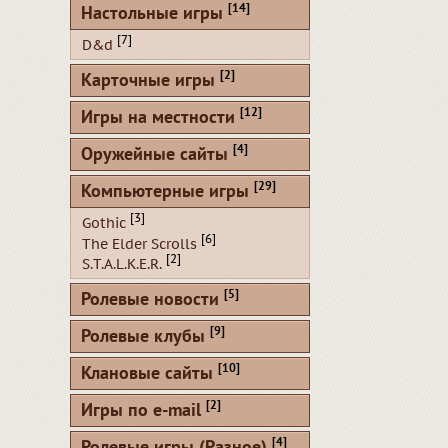
[14]
Настольные игры
[7]
D&d
[2]
Карточные игры
[12]
Игры на местности
[4]
Оружейные сайты
[29]
Компьютерные игры
[3]
Gothic
[6]
The Elder Scrolls
[2]
S.T.A.L.K.E.R.
[5]
Ролевые новости
[9]
Ролевые клубы
[10]
Клановые сайты
[2]
Игры по e-mail
[4]