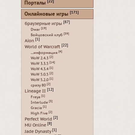
[22]
Порталы
[171]
Онлайновые игры
[87]
браузерные игры
[19]
Dwar
[39]
Бойцовский клуб
[1]
Aion
[22]
World of Warcraft
[4]
...информация
[2]
WoW 2.4.3
[14]
WoW 3.3.5
[1]
WoW 4.3.4
[2]
WoW 5.0.5
[1]
WoW 5.2.0
[2]
сразу 80
[12]
Lineage II
[1]
Freya
[3]
Interlude
[1]
Gracia
[2]
High Five
[2]
Perfect World
[8]
MU Online
[1]
Jade Dynasty