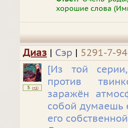
хорошие слова (Имп
Диаз
|
Сэр
|
5291-7-9
[
Из той серии
против твин
5
(
+1
)
заражён атмос
собой думаешь 
его собственной