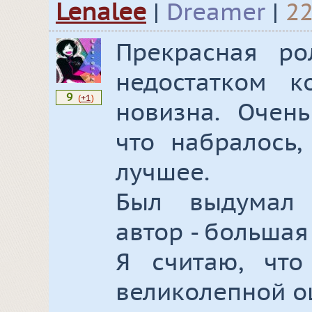
Lenalee
|
Dreamer
|
22
Прекрасная ро
недостатком к
9
(
+1
)
новизна. Очен
что набралось
лучшее.
Был выдумал 
автор - большая
Я считаю, что
великолепной оц