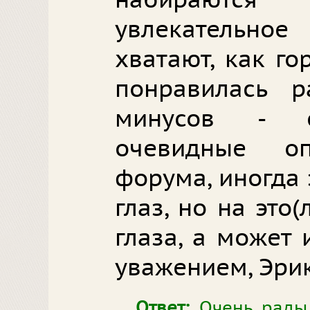
набираютс
увлекательн
хватают, как г
понравилась р
минусов - е
очевидные о
форума, иногда 
глаз, но на это
глаза, а может 
уважением, Эрик
Ответ:
Очень рады,