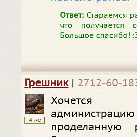
Ответ:
Стараемся ра
что получается с
Большое спасибо! :
Грешник
|
2712-60-18
Хочется 
администрацию
4
(
+1
)
проделанную 