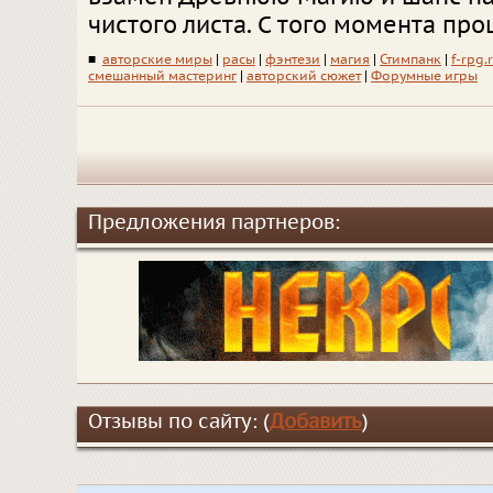
чистого листа. С того момента прош
■
авторские миры
|
расы
|
фэнтези
|
магия
|
Стимпанк
|
f-rpg.
смешанный мастеринг
|
авторский сюжет
|
Форумные игры
Предложения партнеров:
Отзывы по сайту: (
Добавить
)