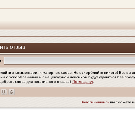
ить отзыв
:
бляйте
в комментариях матерные слова. Не оскорбляйте никого! Все вы л
ии с оскорблениями и с нецензурной лексикой будут удаляться без пред
добрать слова для негативного отзыва?
Помощь тут
.
Залогинившись
вы сможете и