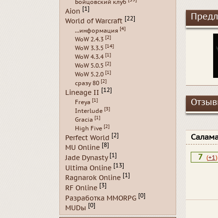
Бойцовский клуб
[1]
Aion
Предл
[22]
World of Warcraft
[4]
...информация
[2]
WoW 2.4.3
[14]
WoW 3.3.5
[1]
WoW 4.3.4
[2]
WoW 5.0.5
[1]
WoW 5.2.0
[2]
сразу 80
[12]
Lineage II
[1]
Отзывы
Freya
[3]
Interlude
[1]
Gracia
[2]
High Five
[2]
Салам
Perfect World
[8]
MU Online
[1]
7
Jade Dynasty
(
+1
)
[13]
Ultima Online
[1]
Ragnarok Online
[3]
RF Online
[0]
Разработка MMORPG
[0]
MUDы