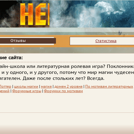
Отзывы
Отзывы
Статистика
ие сайта:
айн-школа или литературная ролевая игра? Поклонник
ь и у одного, и у другого, потому что мир магии чудесен
ягателен. Даже после стольких лет? Всегда.
Поттер
|
школы магии
|
магия
|
домен 2 уровня
|
По мотивам литературных
дений
|
Форумные игры
|
Форумки по мотивам