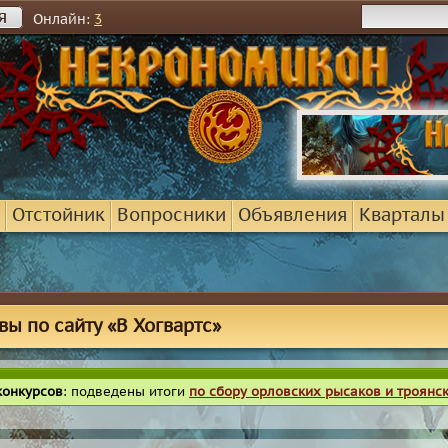
я
Онлайн:
3
Отстойник
Вопросники
Объявления
Кварталы
вы по сайту «В Хогвартс»
конкурсов
: подведены итоги
по сбору орловских рысаков и троянс