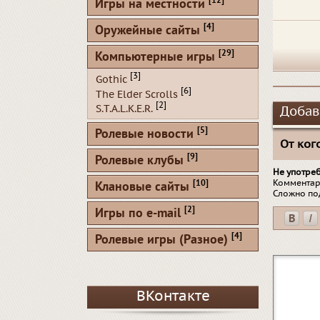
[12]
Игры на местности
[4]
Оружейные сайты
[29]
Компьютерные игры
[3]
Gothic
[6]
The Elder Scrolls
[2]
S.T.A.L.K.E.R.
Добав
[5]
Ролевые новости
От кого
[9]
Ролевые клубы
Не употре
[10]
Комментар
Клановые сайты
Сложно по
[2]
Игры по e-mail
[4]
Ролевые игры (Разное)
ВКонтакте