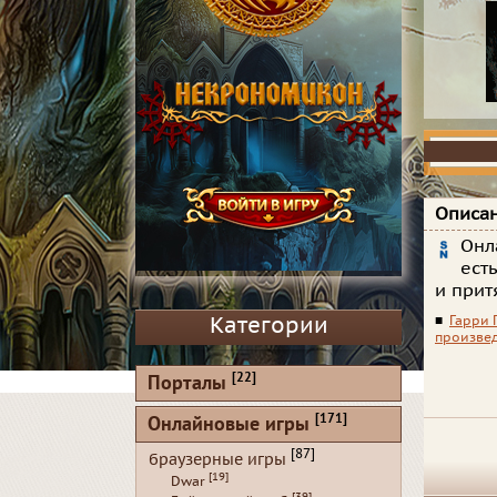
Описан
Онл
ест
и прит
Категории
■
Гарри 
произве
[22]
Порталы
[171]
Онлайновые игры
[87]
браузерные игры
[19]
Dwar
[39]