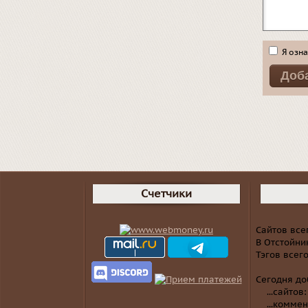
Я озна
Счетчики
Сайтов все
В Отстойни
Тэгов всег
Сегодня д
...сайтов
...коммен