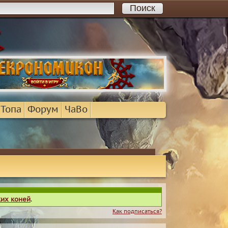
 Топа
Форум
ЧаВо
ких коней
.
Как подписаться?