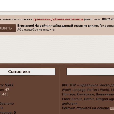
комился и согласен с
правилами добавления отзывов
(посл. изм.:
08.02.2
Внимание! На рейтинг сайта данный отзыв не влияет.
Голосован
Абракадабру не пишите.
Статистика
го:
5343
RPG TOP — идеальное место д
ке:
47
(WoW, Lineage, Perfect World, 
о:
465
Поттеру, Сумеркам, Дневникам
Elder Scrolls, Gothic, Dragon Ag
обавлено
действия.
:
0
Рейтинг строится на основе
ко
тариев:
0