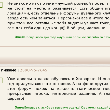
Не знаю, но как по мне - лучший ролевой проект по
не стоит на месте, а развивается. Есть общий 
локациями, есть отдельные форумы дуэльного клуба
везде есть чем заняться! Персонажи все в итоге п
при этом все остальные тебя видят и узнают тоже,
сам для себя один до конца)) В общем, идеально!
Ответ:
Обещанного три года ждут... или большое спасибо за отз
в пижаме
|
2890-96-7645
Уже довольно давно обучаюсь в Хогварсте. И зна
год придумывают что-то новое. А на фоне других
этот форум похож на какое-то магическое мес
прекрасные игроки, интересные задания. А гл
царство)
Ответ:
Большое спасибо за высокую оценку! Стараемся каждый д