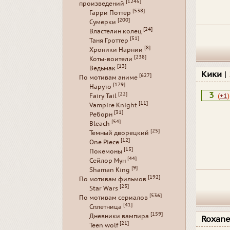
[1245]
произведений
[538]
Гарри Поттер
[200]
Сумерки
[24]
Властелин колец
[51]
Таня Гроттер
[8]
Хроники Нарнии
[238]
Коты-воители
[13]
Ведьмак
Кики
|
[627]
По мотивам аниме
[179]
Наруто
3
[22]
(
+1
)
Fairy Tail
[11]
Vampire Knight
[31]
Реборн
[54]
Bleach
[25]
Темный дворецкий
[12]
One Piece
[15]
Покемоны
[44]
Сейлор Мун
[9]
Shaman King
[192]
По мотивам фильмов
[23]
Star Wars
[536]
По мотивам сериалов
[41]
Сплетница
[159]
Дневники вампира
Roxan
[21]
Teen wolf