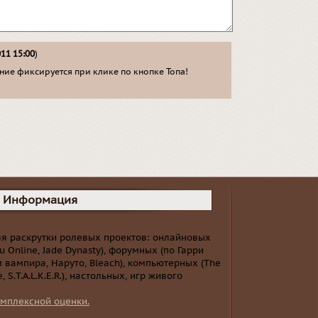
011 15:00
)
ие фиксируется при клике по кнопке Топа!
Информация
ля раскрутки ролевых проектов: онлайновых
Mu Online, Jade Dynasty), форумных (по Гарри
 вампира, Наруто, Bleach), компьютерных (The
e, S.T.A.L.K.E.R.), настольных, игр живого
мплексной оценки.