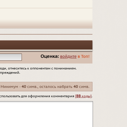
Оценка:
войдите
в Топ!
юди, отнеситесь к оппонентам с пониманием.
упреждений.
Минимум -
40
симв., осталось набрать
40
симв.
спользовать для оформления комментария
[
BB
коды]
.