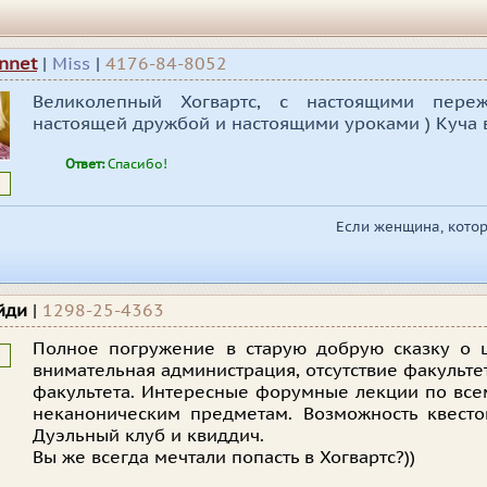
nnet
|
Miss
|
4176-84-8052
Великолепный Хогвартс, с настоящими пере
настоящей дружбой и настоящими уроками ) Куча в
Ответ:
Спасибо!
Если женщина, котор
йди
|
1298-25-4363
Полное погружение в старую добрую сказку о ш
внимательная администрация, отсутствие факульт
факультета. Интересные форумные лекции по вс
неканоническим предметам. Возможность квесто
Дуэльный клуб и квиддич.
Вы же всегда мечтали попасть в Хогвартс?))