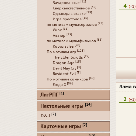
[11]
Зачарованные
4
(
+1
)
[46]
Сверхъестественное
[15]
Однажды в сказке
[16]
Игра престолов
[75]
по мотивам мультсериалов
[11]
Winx
[13]
Аватар
[35]
по мотивам мультфильмов
[20]
Король Лев
[128]
По мотивам игр
[19]
The Elder Scrolls
[15]
Dragon Age
[4]
Devil May Cry
[5]
Resident Evil
[80]
По мотивам комиксов
[56]
Люди Х
Лама 
[1]
ЛитРПГ
2
(
+1
)
[14]
Настольные игры
[7]
D&d
[2]
Карточные игры