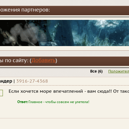
ожения партнеров:
 по сайту: (
Добавить
)
Все
(6)
Положите
андер
|
3916-27-4368
Если хочется море впечатлений - вам сюда!! От так
Ответ:
Главное - чтобы совсем не улетела!