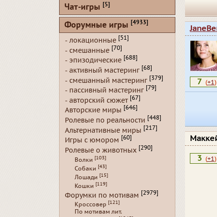
[5]
Чат-игры
[4933]
Форумные игры
JaneBe
[51]
- локационные
[70]
- смешанные
[688]
- эпизодические
[68]
- активный мастеринг
[379]
- смешанный мастеринг
7
(
+1
)
[79]
- пассивный мастеринг
[67]
- авторский сюжет
[646]
Авторские миры
[448]
Ролевые по реальности
[217]
Альтернативные миры
Макке
[60]
Игры с юмором
[290]
Ролевые о животных
3
[103]
(
+1
)
Волки
[43]
Собаки
[15]
Лошади
[119]
Кошки
[2979]
Форумки по мотивам
[121]
Кроссовер
По мотивам лит.