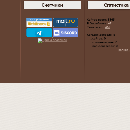
Счетчики
Статистика
Сайтов всего:
5343
В Отстойнике:
47
Тэгов всего:
465
Сегодня добавлено
...сайтов:
0
...комментариев:
0
...пользователей:
0
Полная 