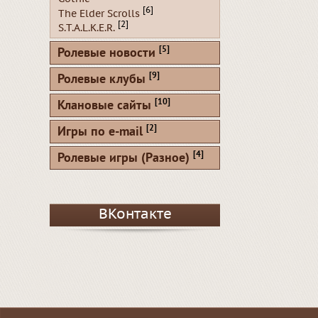
[6]
The Elder Scrolls
[2]
S.T.A.L.K.E.R.
[5]
Ролевые новости
[9]
Ролевые клубы
[10]
Клановые сайты
[2]
Игры по e-mail
[4]
Ролевые игры (Разное)
ВКонтакте