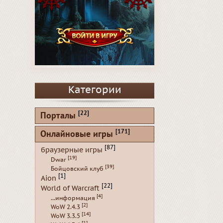
Категории
[22]
Порталы
[171]
Онлайновые игры
[87]
браузерные игры
[19]
Dwar
[39]
Бойцовский клуб
[1]
Aion
[22]
World of Warcraft
[4]
...информация
[2]
WoW 2.4.3
[14]
WoW 3.3.5