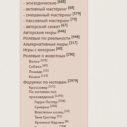
[688]
- эпизодические
[68]
- активный мастеринг
[379]
- смешанный мастеринг
[79]
- пассивный мастеринг
[67]
- авторский сюжет
[646]
Авторские миры
[448]
Ролевые по реальности
[217]
Альтернативные миры
[60]
Игры с юмором
[290]
Ролевые о животных
[103]
Волки
[43]
Собаки
[15]
Лошади
[119]
Кошки
[2979]
Форумки по мотивам
[121]
Кроссовер
По мотивам лит.
[1245]
произведений
[538]
Гарри Поттер
[200]
Сумерки
[24]
Властелин колец
[51]
Таня Гроттер
[8]
Хроники Нарнии
[238]