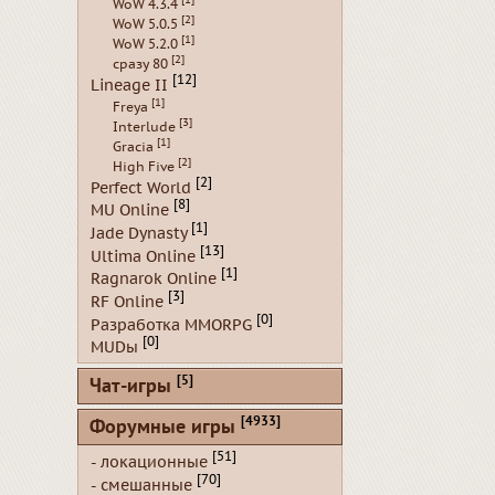
[1]
WoW 4.3.4
[2]
WoW 5.0.5
[1]
WoW 5.2.0
[2]
сразу 80
[12]
Lineage II
[1]
Freya
[3]
Interlude
[1]
Gracia
[2]
High Five
[2]
Perfect World
[8]
MU Online
[1]
Jade Dynasty
[13]
Ultima Online
[1]
Ragnarok Online
[3]
RF Online
[0]
Разработка MMORPG
[0]
MUDы
[5]
Чат-игры
[4933]
Форумные игры
[51]
- локационные
[70]
- смешанные