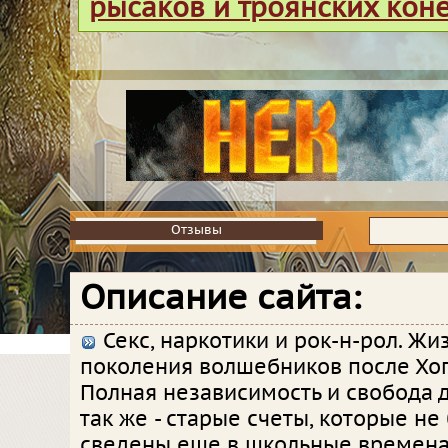
рысаков и троянских кон
Отзывы
Отзывы
Описание сайта:
Секс, наркотики и рок-н-рол. Жи
поколения волшебников после Хог
Полная независимость и свобода д
так же - старые счеты, которые не
сведены еще в школьные времена