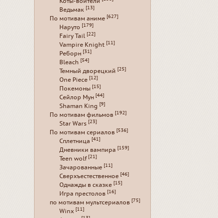
Коты-воители
[13]
Ведьмак
[627]
По мотивам аниме
[179]
Наруто
[22]
Fairy Tail
[11]
Vampire Knight
[31]
Реборн
[54]
Bleach
[25]
Темный дворецкий
[12]
One Piece
[15]
Покемоны
[44]
Сейлор Мун
[9]
Shaman King
[192]
По мотивам фильмов
[23]
Star Wars
[536]
По мотивам сериалов
[41]
Сплетница
[159]
Дневники вампира
[21]
Teen wolf
[11]
Зачарованные
[46]
Сверхъестественное
[15]
Однажды в сказке
[16]
Игра престолов
[75]
по мотивам мультсериалов
[11]
Winx