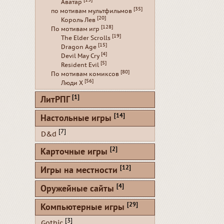
[13]
Аватар
[35]
по мотивам мультфильмов
[20]
Король Лев
[128]
По мотивам игр
[19]
The Elder Scrolls
[15]
Dragon Age
[4]
Devil May Cry
[5]
Resident Evil
[80]
По мотивам комиксов
[56]
Люди Х
[1]
ЛитРПГ
[14]
Настольные игры
[7]
D&d
[2]
Карточные игры
[12]
Игры на местности
[4]
Оружейные сайты
[29]
Компьютерные игры
[3]
Gothic