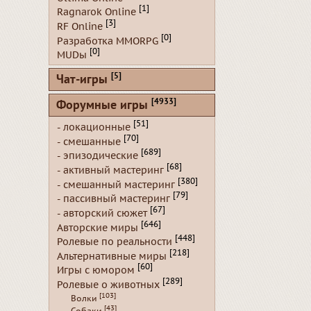
[1]
Ragnarok Online
[3]
RF Online
[0]
Разработка MMORPG
[0]
MUDы
[5]
Чат-игры
[4933]
Форумные игры
[51]
- локационные
[70]
- смешанные
[689]
- эпизодические
[68]
- активный мастеринг
[380]
- смешанный мастеринг
[79]
- пассивный мастеринг
[67]
- авторский сюжет
[646]
Авторские миры
[448]
Ролевые по реальности
[218]
Альтернативные миры
[60]
Игры с юмором
[289]
Ролевые о животных
[103]
Волки
[43]
Собаки