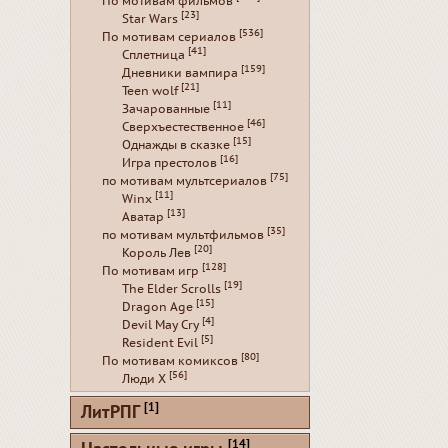
По мотивам фильмов
[23]
Star Wars
[536]
По мотивам сериалов
[41]
Сплетница
[159]
Дневники вампира
[21]
Teen wolf
[11]
Зачарованные
[46]
Сверхъестественное
[15]
Однажды в сказке
[16]
Игра престолов
[75]
по мотивам мультсериалов
[11]
Winx
[13]
Аватар
[35]
по мотивам мультфильмов
[20]
Король Лев
[128]
По мотивам игр
[19]
The Elder Scrolls
[15]
Dragon Age
[4]
Devil May Cry
[5]
Resident Evil
[80]
По мотивам комиксов
[56]
Люди Х
[1]
ЛитРПГ
[14]