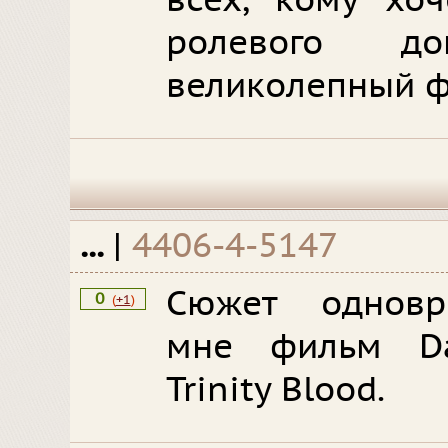
всех, кому хоч
ролевого д
великолепный 
...
|
4406-4-5147
Сюжет одновр
0
(
+1
)
мне фильм Da
Trinity Blood.