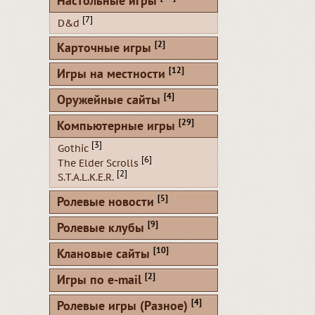
Настольные игры
[7]
D&d
[2]
Карточные игры
[12]
Игры на местности
[4]
Оружейные сайты
[29]
Компьютерные игры
[3]
Gothic
[6]
The Elder Scrolls
[2]
S.T.A.L.K.E.R.
[5]
Ролевые новости
[9]
Ролевые клубы
[10]
Клановые сайты
[2]
Игры по e-mail
[4]
Ролевые игры (Разное)