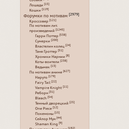
[15]
Лошади
[119]
Кошки
[2979]
Форумки по мотивам
[121]
Кроссовер
По мотивам лит.
[1245]
произведений
[538]
Гарри Поттер
[200]
Сумерки
[24]
Властелин колец
[51]
Таня Гроттер
[8]
Хроники Нарнии
[238]
Коты-воители
[13]
Ведьмак
[627]
По мотивам аниме
[179]
Наруто
[22]
Fairy Tail
[11]
Vampire Knight
[31]
Реборн
[54]
Bleach
[25]
Темный дворецкий
[12]
One Piece
[15]
Покемоны
[44]
Сейлор Мун
[9]
Shaman King
[192]