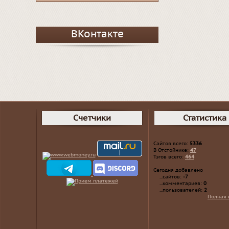
ВКонтакте
Счетчики
Статистика
Сайтов всего:
5336
В Отстойнике:
47
Тэгов всего:
464
Сегодня добавлено
...сайтов:
-7
...комментариев:
0
...пользователей:
2
Полная 