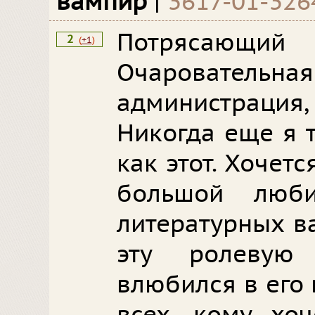
вампир
|
3617-01-326
Потряса
2
(
+1
)
Очаровательна
администраци
Никогда еще я 
как этот. Хочетс
большой люби
литературных в
эту ролевую
влюбился в его