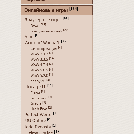
[164]
Онлайновые игры
[80]
браузерные игры
[18]
Dwar
[29]
Бойцовский клуб
[0]
Aion
[22]
World of Warcraft
[4]
...информация
[2]
WoW 2.4.3
[14]
WoW 3.3.5
[1]
WoW 4.3.4
[2]
WoW 5.0.5
[1]
WoW 5.2.0
[2]
сразу 80
[11]
Lineage II
[1]
Freya
[3]
Interlude
[1]
Gracia
[2]
High Five
[1]
Perfect World
[8]
MU Online
[1]
Jade Dynasty
[13]
Ultima Online