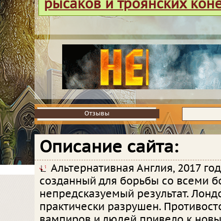
рысаков и троянских кон
Отзывы
Отзывы
Описание сайта:
Альтернативная Англия, 2017 год.
созданный для борьбы со всеми б
непредсказуемый результат. Лонд
практически разрушен. Противост
вампиров и людей привело к новы