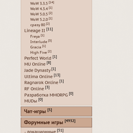
[14]
WoW 3.3.5
[1]
WoW 4.3.4
[2]
WoW 5.0.5
[1]
WoW 5.2.0
[2]
сразу 80
[11]
Lineage II
[1]
Freya
[3]
Interlude
[1]
Gracia
[2]
High Five
[1]
Perfect World
[8]
MU Online
[1]
Jade Dynasty
[13]
Ultima Online
[1]
Ragnarok Online
[3]
RF Online
[0]
Разработка MMORPG
[0]
MUDы
[5]
Чат-игры
[4932]
Форумные игры
[51]
- локационные