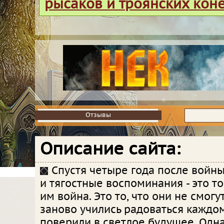
рысаков и троянских кон
Отзывы
Отзывы
Описание сайта:
Спустя четыре года после войны.
и тягостные воспоминания - это то
им война. Это то, что они не смогу
заново учились радоваться каждо
поверили в светлое будущее. Одна