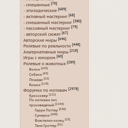
[70]
- смешанные
[689]
- эпизодические
[68]
- активный мастеринг
[380]
- смешанный мастеринг
[79]
- пассивный мастеринг
[67]
- авторский сюжет
[646]
Авторские миры
[448]
Ролевые по реальности
[218]
Альтернативные миры
[60]
Игры с юмором
[289]
Ролевые о животных
[103]
Волки
[43]
Собаки
[15]
Лошади
[119]
Кошки
[2978]
Форумки по мотивам
[121]
Кроссовер
По мотивам лит.
[1244]
произведений
[538]
Гарри Поттер
[200]
Сумерки
[23]
Властелин колец
[51]
Таня Гроттер