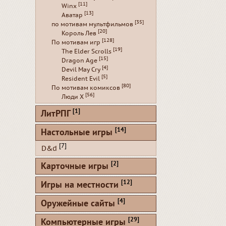
[11]
Winx
[13]
Аватар
[35]
по мотивам мультфильмов
[20]
Король Лев
[128]
По мотивам игр
[19]
The Elder Scrolls
[15]
Dragon Age
[4]
Devil May Cry
[5]
Resident Evil
[80]
По мотивам комиксов
[56]
Люди Х
[1]
ЛитРПГ
[14]
Настольные игры
[7]
D&d
[2]
Карточные игры
[12]
Игры на местности
[4]
Оружейные сайты
[29]
Компьютерные игры