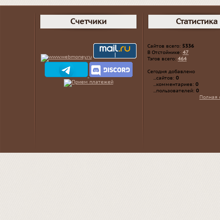
Счетчики
Статистика
Сайтов всего:
5336
В Отстойнике:
47
Тэгов всего:
464
Сегодня добавлено
...сайтов:
0
...комментариев:
0
...пользователей:
0
Полная 