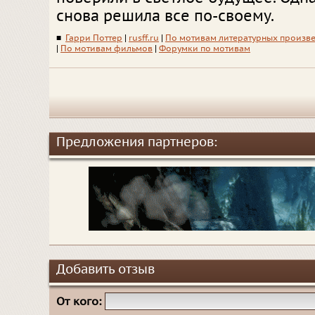
снова решила все по-своему.
■
Гарри Поттер
|
rusff.ru
|
По мотивам литературных произв
|
По мотивам фильмов
|
Форумки по мотивам
Предложения партнеров:
Добавить отзыв
От кого: