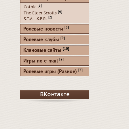
[3]
Gothic
[6]
The Elder Scrolls
[2]
S.T.A.L.K.E.R.
[5]
Ролевые новости
[9]
Ролевые клубы
[10]
Клановые сайты
[2]
Игры по e-mail
[4]
Ролевые игры (Разное)
ВКонтакте