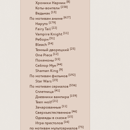
[8]
Хроники Нарнии
[238]
Коты-воители
[13]
Ведьмак
[627]
По мотивам аниме
[179]
Наруто
[22]
Fairy Tail
[11]
Vampire Knight
[31]
Реборн
[54]
Bleach
[25]
Темный дворецкий
[12]
One Piece
[15]
Покемоны
[44]
Сейлор Мун
[9]
Shaman King
[192]
По мотивам фильмов
[23]
Star Wars
[536]
По мотивам сериалов
[41]
Сплетница
[159]
Дневники вампира
[21]
Teen wolf
[11]
Зачарованные
[46]
Сверхъестественное
[15]
Однажды в сказке
[16]
Игра престолов
[75]
по мотивам мультсериалов