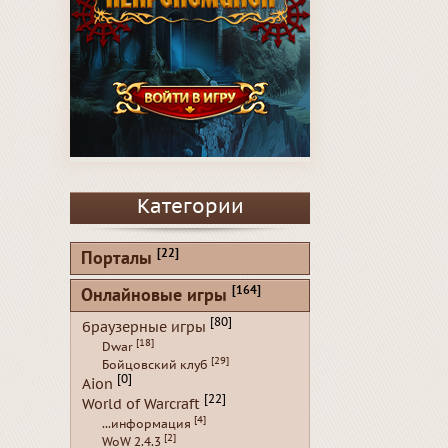
Категории
[22]
Порталы
[164]
Онлайновые игры
[80]
браузерные игры
[18]
Dwar
[29]
Бойцовский клуб
[0]
Aion
[22]
World of Warcraft
[4]
...информация
[2]
WoW 2.4.3