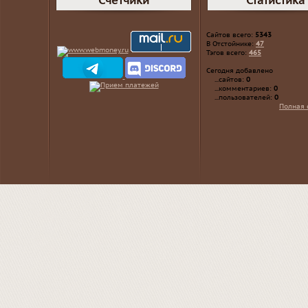
Счетчики
Статистика
Сайтов всего:
5343
В Отстойнике:
47
Тэгов всего:
465
Сегодня добавлено
...сайтов:
0
...комментариев:
0
...пользователей:
0
Полная 