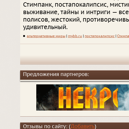
Стимпанк, постапокалипсис, мисти
выживание, тайны и интриги — все
полисов, жестокий, противоречивы
удивительный.
■
альтернативные миры
|
mybb.ru
|
постапокалипсис
|
Стимп
Предложения партнеров:
Отзывы по сайту: (
Добавить
)