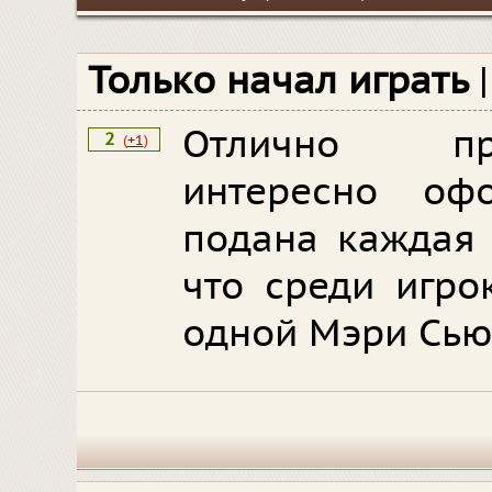
Только начал играть
Отлично пр
2
(
+1
)
интересно оф
подана каждая 
что среди игро
одной Мэри Сью.