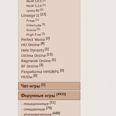
[2]
WoW 5.0.5
[1]
WoW 5.2.0
[2]
сразу 80
[12]
Lineage II
[1]
Freya
[3]
Interlude
[1]
Gracia
[2]
High Five
[2]
Perfect World
[8]
MU Online
[1]
Jade Dynasty
[13]
Ultima Online
[1]
Ragnarok Online
[3]
RF Online
[0]
Разработка MMORPG
[0]
MUDы
[5]
Чат-игры
[4933]
Форумные игры
[51]
- локационные
[70]
- смешанные
[688]
- эпизодические