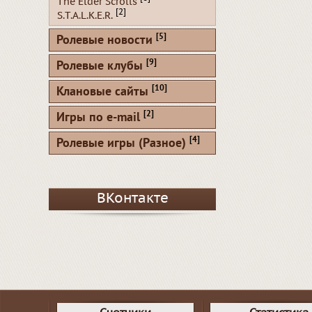
The Elder Scrolls
[2]
S.T.A.L.K.E.R.
[5]
Ролевые новости
[9]
Ролевые клубы
[10]
Клановые сайты
[2]
Игры по e-mail
[4]
Ролевые игры (Разное)
ВКонтакте