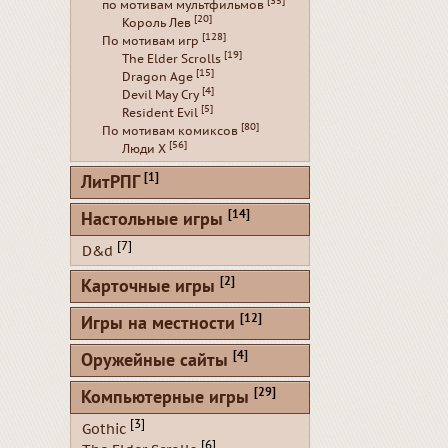
[35]
по мотивам мультфильмов
[20]
Король Лев
[128]
По мотивам игр
[19]
The Elder Scrolls
[15]
Dragon Age
[4]
Devil May Cry
[5]
Resident Evil
[80]
По мотивам комиксов
[56]
Люди Х
[1]
ЛитРПГ
[14]
Настольные игры
[7]
D&d
[2]
Карточные игры
[12]
Игры на местности
[4]
Оружейные сайты
[29]
Компьютерные игры
[3]
Gothic
[6]