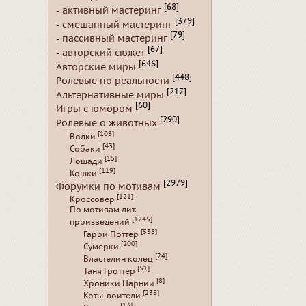
[68]
- активный мастеринг
[379]
- смешанный мастеринг
[79]
- пассивный мастеринг
[67]
- авторский сюжет
[646]
Авторские миры
[448]
Ролевые по реальности
[217]
Альтернативные миры
[60]
Игры с юмором
[290]
Ролевые о животных
[103]
Волки
[43]
Собаки
[15]
Лошади
[119]
Кошки
[2979]
Форумки по мотивам
[121]
Кроссовер
По мотивам лит.
[1245]
произведений
[538]
Гарри Поттер
[200]
Сумерки
[24]
Властелин колец
[51]
Таня Гроттер
[8]
Хроники Нарнии
[238]
Коты-воители
[13]