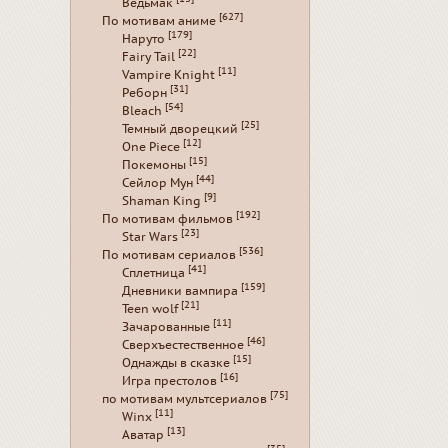
Ведьмак
[627]
По мотивам аниме
[179]
Наруто
[22]
Fairy Tail
[11]
Vampire Knight
[31]
Реборн
[54]
Bleach
[25]
Темный дворецкий
[12]
One Piece
[15]
Покемоны
[44]
Сейлор Мун
[9]
Shaman King
[192]
По мотивам фильмов
[23]
Star Wars
[536]
По мотивам сериалов
[41]
Сплетница
[159]
Дневники вампира
[21]
Teen wolf
[11]
Зачарованные
[46]
Сверхъестественное
[15]
Однажды в сказке
[16]
Игра престолов
[75]
по мотивам мультсериалов
[11]
Winx
[13]
Аватар