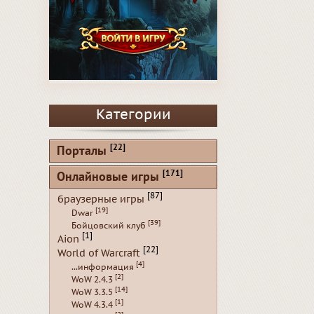
Категории
[22]
Порталы
[171]
Онлайновые игры
[87]
браузерные игры
[19]
Dwar
[39]
Бойцовский клуб
[1]
Aion
[22]
World of Warcraft
[4]
...информация
[2]
WoW 2.4.3
[14]
WoW 3.3.5
[1]
WoW 4.3.4