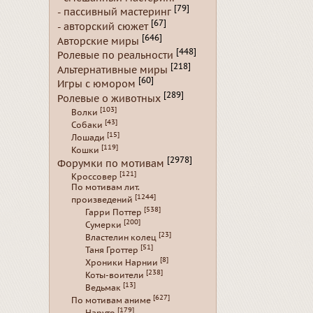
[79]
- пассивный мастеринг
[67]
- авторский сюжет
[646]
Авторские миры
[448]
Ролевые по реальности
[218]
Альтернативные миры
[60]
Игры с юмором
[289]
Ролевые о животных
[103]
Волки
[43]
Собаки
[15]
Лошади
[119]
Кошки
[2978]
Форумки по мотивам
[121]
Кроссовер
По мотивам лит.
[1244]
произведений
[538]
Гарри Поттер
[200]
Сумерки
[23]
Властелин колец
[51]
Таня Гроттер
[8]
Хроники Нарнии
[238]
Коты-воители
[13]
Ведьмак
[627]
По мотивам аниме
[179]