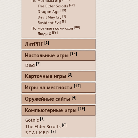
По мотивам игр
[19]
The Elder Scrolls
[15]
Dragon Age
[4]
Devil May Cry
[5]
Resident Evil
[80]
По мотивам комиксов
[56]
Люди Х
[1]
ЛитРПГ
[14]
Настольные игры
[7]
D&d
[2]
Карточные игры
[12]
Игры на местности
[4]
Оружейные сайты
[29]
Компьютерные игры
[3]
Gothic
[6]
The Elder Scrolls
[2]
S.T.A.L.K.E.R.