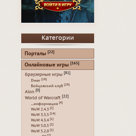
Категории
[22]
Порталы
[165]
Онлайновые игры
[81]
браузерные игры
[18]
Dwar
[29]
Бойцовский клуб
[0]
Aion
[22]
World of Warcraft
[4]
...информация
[2]
WoW 2.4.3
[14]
WoW 3.3.5
[1]
WoW 4.3.4
[2]
WoW 5.0.5
[1]
WoW 5.2.0
[2]