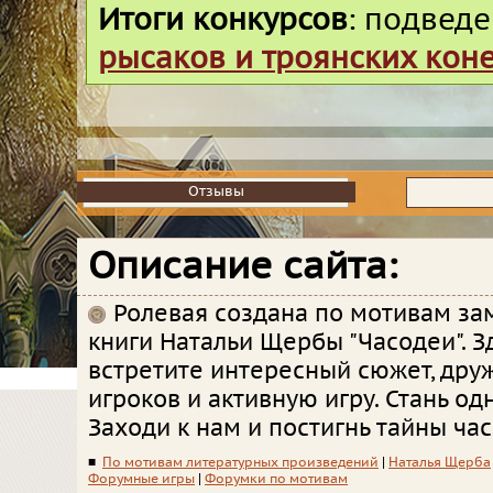
Итоги конкурсов
: подвед
рысаков и троянских кон
Отзывы
Отзывы
Описание сайта:
Ролевая создана по мотивам за
книги Натальи Щербы "Часодеи". З
встретите интересный сюжет, др
игроков и активную игру. Стань од
Заходи к нам и постигнь тайны ча
■
По мотивам литературных произведений
|
Наталья Щерба
Форумные игры
|
Форумки по мотивам