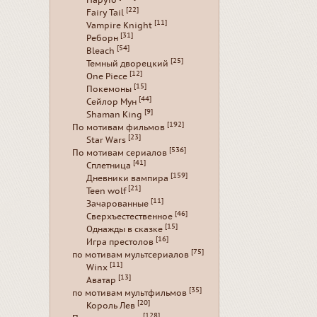
Наруто
[22]
Fairy Tail
[11]
Vampire Knight
[31]
Реборн
[54]
Bleach
[25]
Темный дворецкий
[12]
One Piece
[15]
Покемоны
[44]
Сейлор Мун
[9]
Shaman King
[192]
По мотивам фильмов
[23]
Star Wars
[536]
По мотивам сериалов
[41]
Сплетница
[159]
Дневники вампира
[21]
Teen wolf
[11]
Зачарованные
[46]
Сверхъестественное
[15]
Однажды в сказке
[16]
Игра престолов
[75]
по мотивам мультсериалов
[11]
Winx
[13]
Аватар
[35]
по мотивам мультфильмов
[20]
Король Лев
[128]