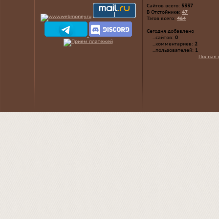
Сайтов всего:
5337
В Отстойнике:
47
Тэгов всего:
464
Сегодня добавлено
...сайтов:
0
...комментариев:
2
...пользователей:
1
Полная 