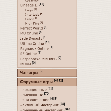
сразу 80
[11]
Lineage II
[1]
Freya
[3]
Interlude
[1]
Gracia
[2]
High Five
[1]
Perfect World
[8]
MU Online
[1]
Jade Dynasty
[13]
Ultima Online
[1]
Ragnarok Online
[3]
RF Online
[0]
Разработка MMORPG
[0]
MUDы
[5]
Чат-игры
[4932]
Форумные игры
[51]
- локационные
[70]
- смешанные
[689]
- эпизодические
[68]
- активный мастеринг
[380]
- смешанный мастеринг