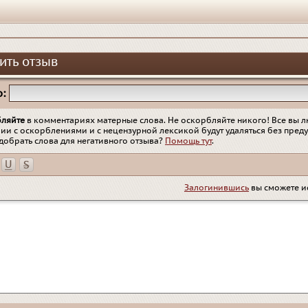
ить отзыв
:
бляйте
в комментариях матерные слова. Не оскорбляйте никого! Все вы л
ии с оскорблениями и с нецензурной лексикой будут удаляться без пред
добрать слова для негативного отзыва?
Помощь тут
.
Залогинившись
вы сможете и