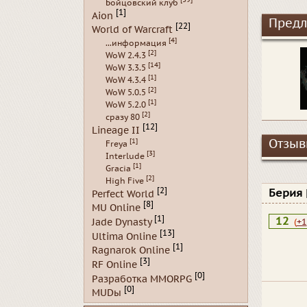
Бойцовский клуб
[1]
Aion
Предл
[22]
World of Warcraft
[4]
...информация
[2]
WoW 2.4.3
[14]
WoW 3.3.5
[1]
WoW 4.3.4
[2]
WoW 5.0.5
[1]
WoW 5.2.0
[2]
сразу 80
[12]
Lineage II
[1]
Отзывы
Freya
[3]
Interlude
[1]
Gracia
[2]
High Five
[2]
Берия
Perfect World
[8]
MU Online
[1]
12
Jade Dynasty
(
+1
[13]
Ultima Online
[1]
Ragnarok Online
[3]
RF Online
[0]
Разработка MMORPG
[0]
MUDы