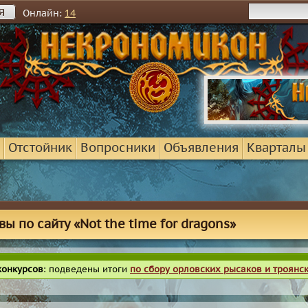
я
Онлайн:
14
Отстойник
Вопросники
Объявления
Кварталы
вы по сайту «Not the time for dragons»
конкурсов
: подведены итоги
по сбору орловских рысаков и троянс