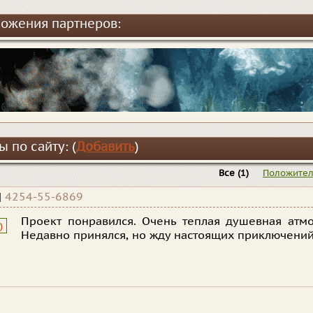
ожения партнеров:
 по сайту: (
Добавить
)
Все
(1)
Положите
|
4254-55-6869
Проект понравился. Очень теплая душевная атмос
)
Недавно принялся, но жду настоящих приключений