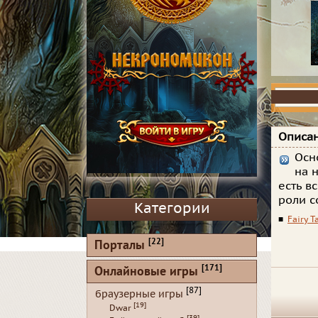
Описан
Осн
на 
есть в
роли с
Категории
■
Fairy Ta
[22]
Порталы
[171]
Онлайновые игры
[87]
браузерные игры
[19]
Dwar
[39]