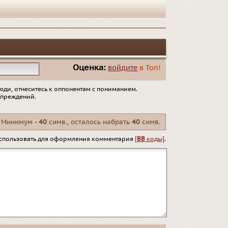
Оценка:
войдите
в Топ!
юди, отнеситесь к оппонентам с пониманием.
упреждений.
Минимум -
40
симв., осталось набрать
40
симв.
спользовать для оформления комментария
[
BB
коды]
.