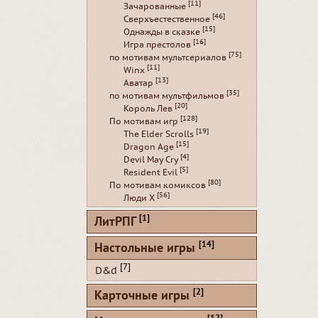
[11]
Зачарованные
[46]
Сверхъестественное
[15]
Однажды в сказке
[16]
Игра престолов
[75]
по мотивам мультсериалов
[11]
Winx
[13]
Аватар
[35]
по мотивам мультфильмов
[20]
Король Лев
[128]
По мотивам игр
[19]
The Elder Scrolls
[15]
Dragon Age
[4]
Devil May Cry
[5]
Resident Evil
[80]
По мотивам комиксов
[56]
Люди Х
[1]
ЛитРПГ
[14]
Настольные игры
[7]
D&d
[2]
Карточные игры