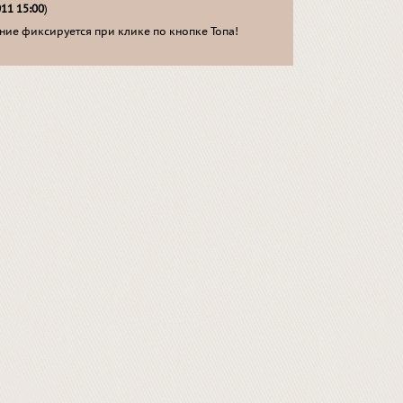
011 15:00
)
ие фиксируется при клике по кнопке Топа!