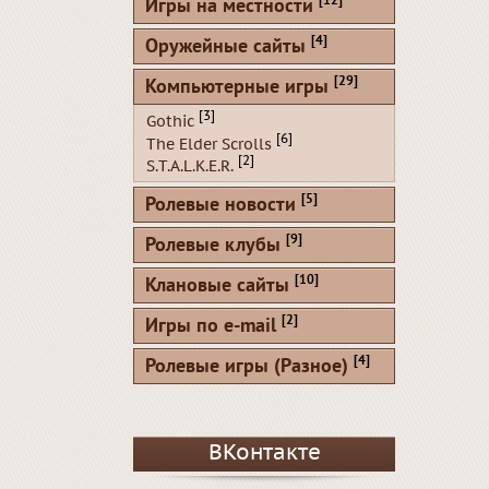
[12]
Игры на местности
[4]
Оружейные сайты
[29]
Компьютерные игры
[3]
Gothic
[6]
The Elder Scrolls
[2]
S.T.A.L.K.E.R.
[5]
Ролевые новости
[9]
Ролевые клубы
[10]
Клановые сайты
[2]
Игры по e-mail
[4]
Ролевые игры (Разное)
ВКонтакте