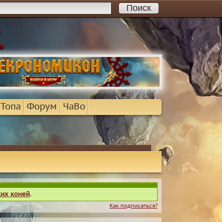
 Топа
Форум
ЧаВо
ких коней
.
Как подписаться?