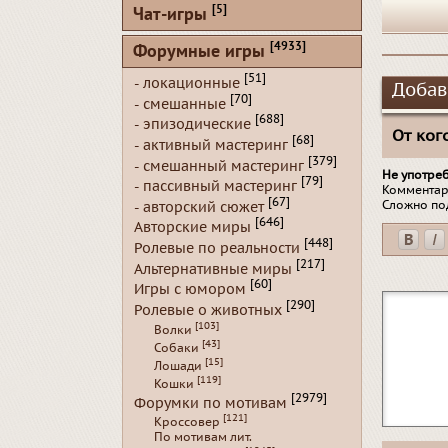
[5]
Чат-игры
[4933]
Форумные игры
[51]
- локационные
Добав
[70]
- смешанные
[688]
- эпизодические
От кого
[68]
- активный мастеринг
[379]
- смешанный мастеринг
Не употре
[79]
- пассивный мастеринг
Комментар
[67]
Сложно по
- авторский сюжет
[646]
Авторские миры
[448]
Ролевые по реальности
[217]
Альтернативные миры
[60]
Игры с юмором
[290]
Ролевые о животных
[103]
Волки
[43]
Собаки
[15]
Лошади
[119]
Кошки
[2979]
Форумки по мотивам
[121]
Кроссовер
По мотивам лит.