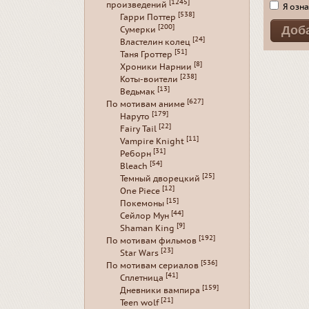
[1245]
произведений
Я озна
[538]
Гарри Поттер
[200]
Сумерки
[24]
Властелин колец
[51]
Таня Гроттер
[8]
Хроники Нарнии
[238]
Коты-воители
[13]
Ведьмак
[627]
По мотивам аниме
[179]
Наруто
[22]
Fairy Tail
[11]
Vampire Knight
[31]
Реборн
[54]
Bleach
[25]
Темный дворецкий
[12]
One Piece
[15]
Покемоны
[44]
Сейлор Мун
[9]
Shaman King
[192]
По мотивам фильмов
[23]
Star Wars
[536]
По мотивам сериалов
[41]
Сплетница
[159]
Дневники вампира
[21]
Teen wolf