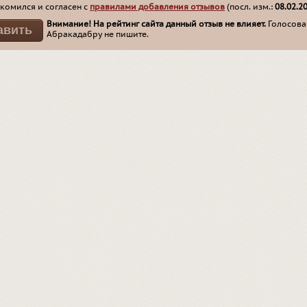
комился и согласен с
правилами добавления отзывов
(посл. изм.:
08.02.2
Внимание! На рейтинг сайта данный отзыв не влияет.
Голосован
Абракадабру не пишите.