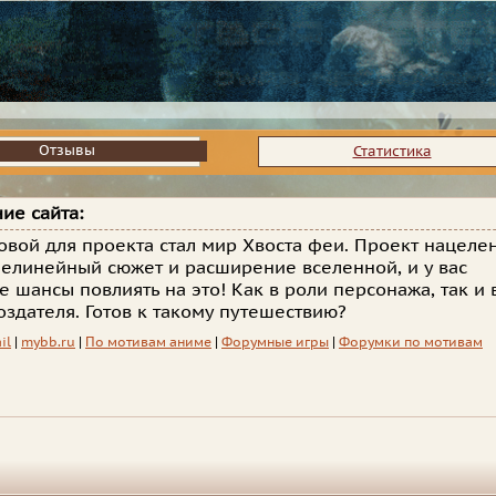
Отзывы
Отзывы
Статистика
ие сайта:
овой для проекта стал мир Хвоста феи. Проект нацеле
нелинейный сюжет и расширение вселенной, и у вас
се шансы повлиять на это! Как в роли персонажа, так и 
оздателя. Готов к такому путешествию?
il
|
mybb.ru
|
По мотивам аниме
|
Форумные игры
|
Форумки по мотивам