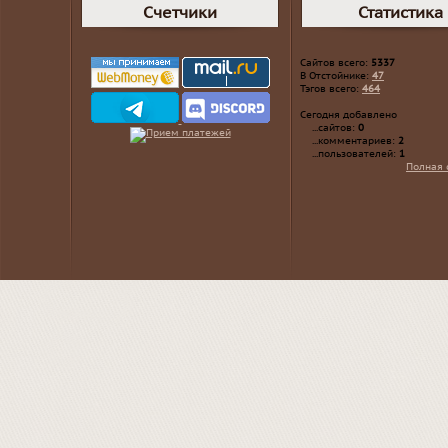
Счетчики
Статистика
Сайтов всего:
5337
В Отстойнике:
47
Тэгов всего:
464
Сегодня добавлено
...сайтов:
0
...комментариев:
2
...пользователей:
1
Полная 