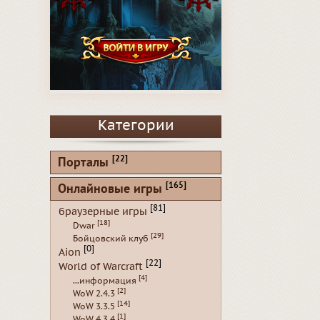
Категории
[22]
Порталы
[165]
Онлайновые игры
[81]
браузерные игры
[18]
Dwar
[29]
Бойцовский клуб
[0]
Aion
[22]
World of Warcraft
[4]
...информация
[2]
WoW 2.4.3
[14]
WoW 3.3.5
[1]
WoW 4.3.4