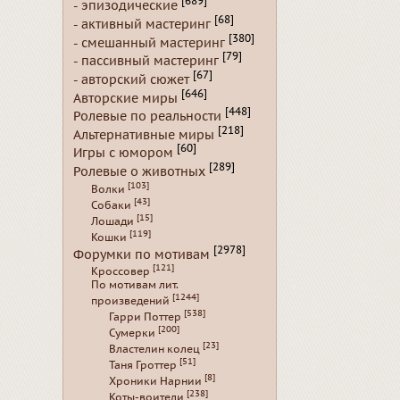
[689]
- эпизодические
[68]
- активный мастеринг
[380]
- смешанный мастеринг
[79]
- пассивный мастеринг
[67]
- авторский сюжет
[646]
Авторские миры
[448]
Ролевые по реальности
[218]
Альтернативные миры
[60]
Игры с юмором
[289]
Ролевые о животных
[103]
Волки
[43]
Собаки
[15]
Лошади
[119]
Кошки
[2978]
Форумки по мотивам
[121]
Кроссовер
По мотивам лит.
[1244]
произведений
[538]
Гарри Поттер
[200]
Сумерки
[23]
Властелин колец
[51]
Таня Гроттер
[8]
Хроники Нарнии
[238]
Коты-воители