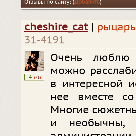
Отзывы по сайту: (
Добавить
)
cheshire_cat
|
рыцарь 
31-4191
Очень люблю 
можно расслаби
4
(
+1
)
в интересной и
нее вместе со
Многие сюжетны
и необычны,