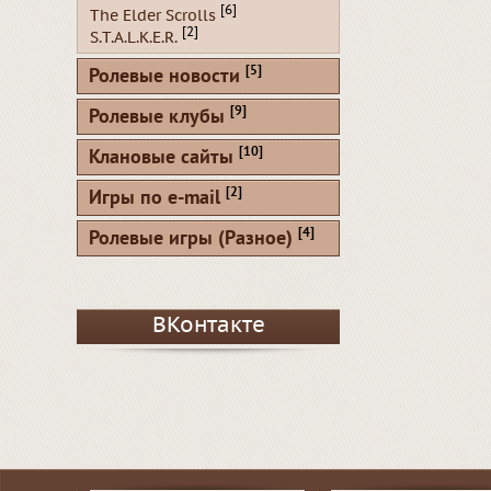
[6]
The Elder Scrolls
[2]
S.T.A.L.K.E.R.
[5]
Ролевые новости
[9]
Ролевые клубы
[10]
Клановые сайты
[2]
Игры по e-mail
[4]
Ролевые игры (Разное)
ВКонтакте