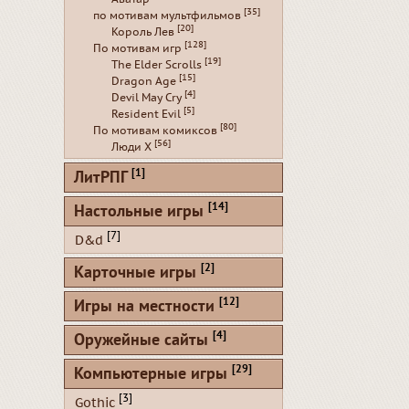
[35]
по мотивам мультфильмов
[20]
Король Лев
[128]
По мотивам игр
[19]
The Elder Scrolls
[15]
Dragon Age
[4]
Devil May Cry
[5]
Resident Evil
[80]
По мотивам комиксов
[56]
Люди Х
[1]
ЛитРПГ
[14]
Настольные игры
[7]
D&d
[2]
Карточные игры
[12]
Игры на местности
[4]
Оружейные сайты
[29]
Компьютерные игры
[3]
Gothic