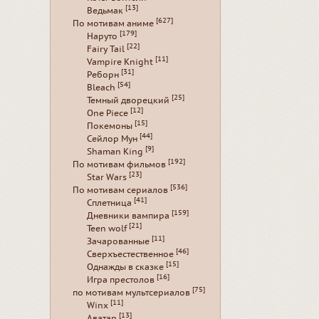
[13]
Ведьмак
[627]
По мотивам аниме
[179]
Наруто
[22]
Fairy Tail
[11]
Vampire Knight
[31]
Реборн
[54]
Bleach
[25]
Темный дворецкий
[12]
One Piece
[15]
Покемоны
[44]
Сейлор Мун
[9]
Shaman King
[192]
По мотивам фильмов
[23]
Star Wars
[536]
По мотивам сериалов
[41]
Сплетница
[159]
Дневники вампира
[21]
Teen wolf
[11]
Зачарованные
[46]
Сверхъестественное
[15]
Однажды в сказке
[16]
Игра престолов
[75]
по мотивам мультсериалов
[11]
Winx
[13]
Аватар