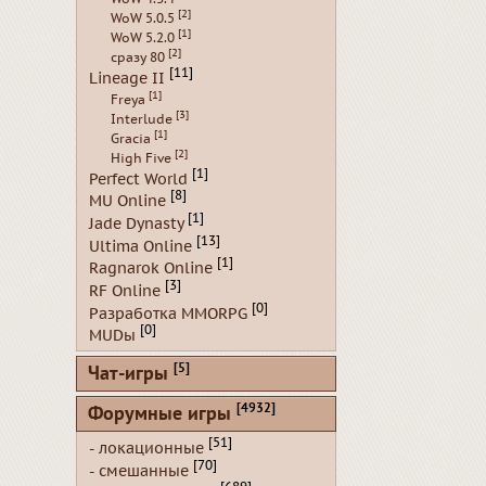
[2]
WoW 5.0.5
[1]
WoW 5.2.0
[2]
сразу 80
[11]
Lineage II
[1]
Freya
[3]
Interlude
[1]
Gracia
[2]
High Five
[1]
Perfect World
[8]
MU Online
[1]
Jade Dynasty
[13]
Ultima Online
[1]
Ragnarok Online
[3]
RF Online
[0]
Разработка MMORPG
[0]
MUDы
[5]
Чат-игры
[4932]
Форумные игры
[51]
- локационные
[70]
- смешанные