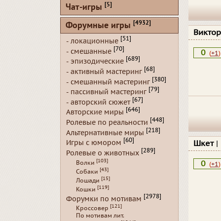
[5]
Чат-игры
[4932]
Форумные игры
Виктор
[51]
- локационные
[70]
- смешанные
0
(
+1
)
[689]
- эпизодические
[68]
- активный мастеринг
[380]
- смешанный мастеринг
[79]
- пассивный мастеринг
[67]
- авторский сюжет
[646]
Авторские миры
[448]
Ролевые по реальности
[218]
Альтернативные миры
[60]
Игры с юмором
Шкет
|
[289]
Ролевые о животных
[103]
Волки
0
(
+1
)
[43]
Собаки
[15]
Лошади
[119]
Кошки
[2978]
Форумки по мотивам
[121]
Кроссовер
По мотивам лит.