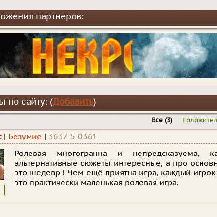
ожения партнеров:
 по сайту: (
Добавить
)
Все
(3)
Положите
t
|
Безумие
|
3637-5-0361
Ролевая многогранна и непредсказуема, к
альтернативные сюжеты интересные, а про основн
это шедевр ! Чем ещё приятна игра, каждый игрок
это практически маленькая ролевая игра.