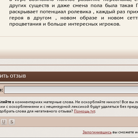
других существ и даже смена пола была такая 
раскрывает потенциал ролевика , каждый раз при
героя в другом , новом образе и новом сетти
процветания и больше интересных игроков.
ить отзыв
:
бляйте
в комментариях матерные слова. Не оскорбляйте никого! Все вы л
ии с оскорблениями и с нецензурной лексикой будут удаляться без пред
добрать слова для негативного отзыва?
Помощь тут
.
Залогинившись
вы сможете и