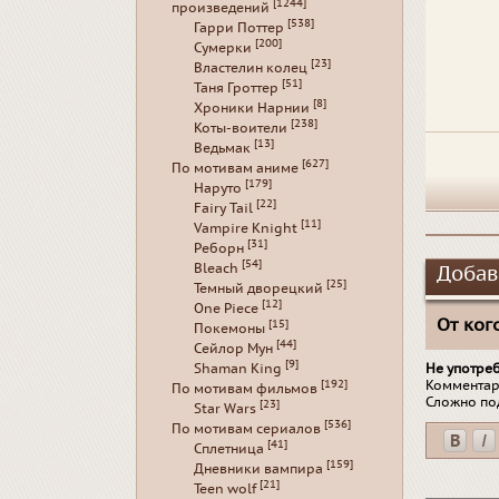
[1244]
произведений
[538]
Гарри Поттер
[200]
Сумерки
[23]
Властелин колец
[51]
Таня Гроттер
[8]
Хроники Нарнии
[238]
Коты-воители
[13]
Ведьмак
[627]
По мотивам аниме
[179]
Наруто
[22]
Fairy Tail
[11]
Vampire Knight
[31]
Реборн
[54]
Bleach
Добав
[25]
Темный дворецкий
[12]
One Piece
От кого
[15]
Покемоны
[44]
Сейлор Мун
[9]
Не употре
Shaman King
Комментар
[192]
По мотивам фильмов
Сложно по
[23]
Star Wars
[536]
По мотивам сериалов
[41]
Сплетница
[159]
Дневники вампира
[21]
Teen wolf