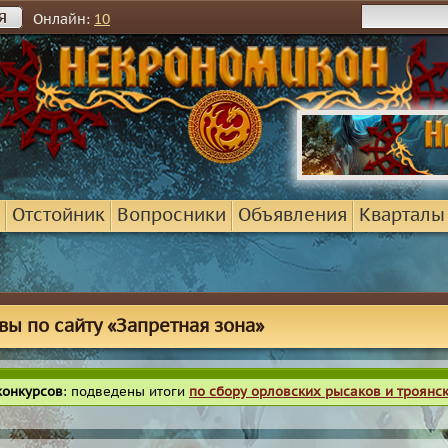
я
Онлайн:
10
Отстойник
Вопросники
Объявления
Кварталы
вы по сайту «Запретная зона»
конкурсов
: подведены итоги
по сбору орловских рысаков и троянс