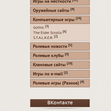
[12]
Игры на местности
[4]
Оружейные сайты
[29]
Компьютерные игры
[3]
Gothic
[6]
The Elder Scrolls
[2]
S.T.A.L.K.E.R.
[5]
Ролевые новости
[9]
Ролевые клубы
[10]
Клановые сайты
[2]
Игры по e-mail
[4]
Ролевые игры (Разное)
ВКонтакте