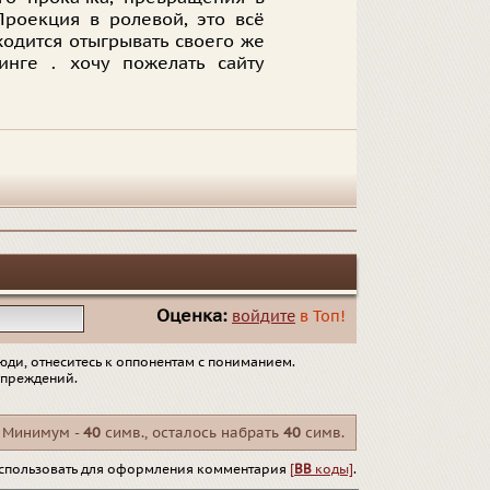
Проекция в ролевой, это всё
ходится отыгрывать своего же
нге . хочу пожелать сайту
Оценка:
войдите
в Топ!
юди, отнеситесь к оппонентам с пониманием.
упреждений.
Минимум -
40
симв., осталось набрать
40
симв.
спользовать для оформления комментария
[
BB
коды]
.