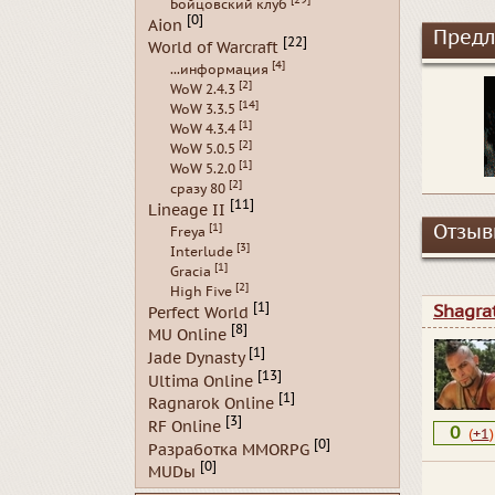
Бойцовский клуб
[0]
Aion
Предл
[22]
World of Warcraft
[4]
...информация
[2]
WoW 2.4.3
[14]
WoW 3.3.5
[1]
WoW 4.3.4
[2]
WoW 5.0.5
[1]
WoW 5.2.0
[2]
сразу 80
[11]
Lineage II
[1]
Отзывы
Freya
[3]
Interlude
[1]
Gracia
[2]
High Five
[1]
Shagra
Perfect World
[8]
MU Online
[1]
Jade Dynasty
[13]
Ultima Online
[1]
Ragnarok Online
[3]
RF Online
0
(
+1
)
[0]
Разработка MMORPG
[0]
MUDы