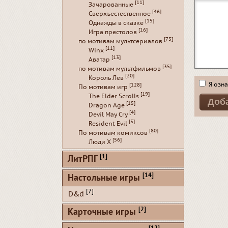
[11]
Зачарованные
[46]
Сверхъестественное
[15]
Однажды в сказке
[16]
Игра престолов
[75]
по мотивам мультсериалов
[11]
Winx
[13]
Аватар
[35]
по мотивам мультфильмов
[20]
Король Лев
Я озна
[128]
По мотивам игр
[19]
The Elder Scrolls
[15]
Dragon Age
[4]
Devil May Cry
[5]
Resident Evil
[80]
По мотивам комиксов
[56]
Люди Х
[1]
ЛитРПГ
[14]
Настольные игры
[7]
D&d
[2]
Карточные игры