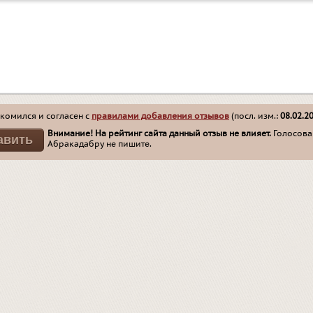
комился и согласен с
правилами добавления отзывов
(посл. изм.:
08.02.2
Внимание! На рейтинг сайта данный отзыв не влияет.
Голосован
Абракадабру не пишите.