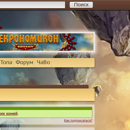
 Топа
Форум
ЧаВо
ких коней
.
Как подписаться?