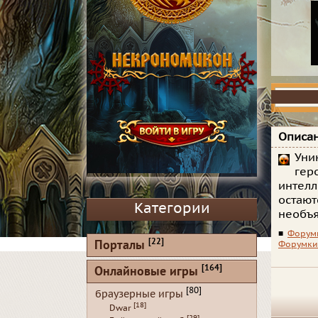
Описан
Уни
гер
интелл
остают
Категории
необъя
■
Форум
[22]
Порталы
Форумки
[164]
Онлайновые игры
[80]
браузерные игры
[18]
Dwar
[29]