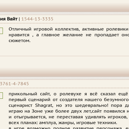
ия Вайт
|
1544-13-3335
Отличный игровой коллектив, активные ролевики
нравится , а главное желание не пропадает он
сюжетом.
3761-4-7845
прикольный сайт, о ролевухе я всё сказал ещё
первый сценарий от создателя нашего безумного 
сценарист Shagrat, но это шедеврально! пора д
играю на Зоне уже более двух лет,сайт появился н
и отыгрывается, не переставая удивлять игроков
всех планах: амплуа, жанры, игровые техники.
в игре возможно полное развитие персонажа, е