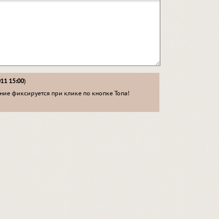
011 15:00
)
ие фиксируется при клике по кнопке Топа!