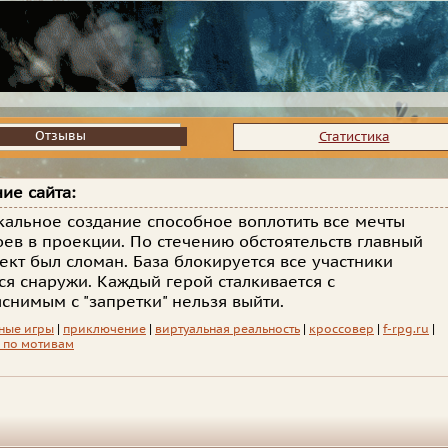
Отзывы
Отзывы
Статистика
ие сайта:
кальное создание способное воплотить все мечты
оев в проекции. По стечению обстоятельств главный
ект был сломан. База блокируется все участники
ся снаружи. Каждый герой сталкивается с
снимым с "запретки" нельзя выйти.
ные игры
|
приключение
|
виртуальная реальность
|
кроссовер
|
f-rpg.ru
|
 по мотивам