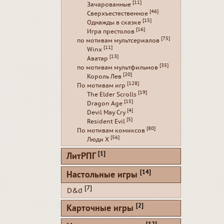
[11]
Зачарованные
[46]
Сверхъестественное
[15]
Однажды в сказке
[16]
Игра престолов
[75]
по мотивам мультсериалов
[11]
Winx
[13]
Аватар
[35]
по мотивам мультфильмов
[20]
Король Лев
[128]
По мотивам игр
[19]
The Elder Scrolls
[15]
Dragon Age
[4]
Devil May Cry
[5]
Resident Evil
[80]
По мотивам комиксов
[56]
Люди Х
[1]
ЛитРПГ
[14]
Настольные игры
[7]
D&d
[2]
Карточные игры