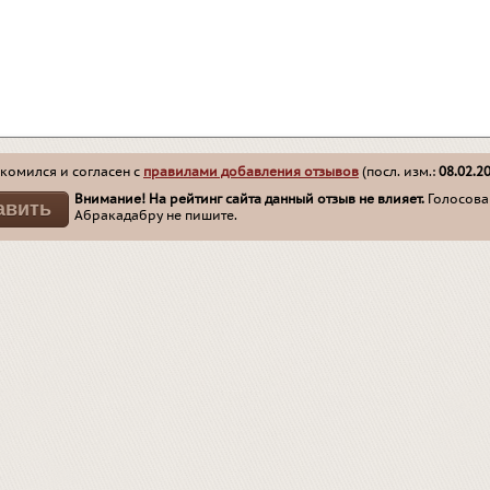
комился и согласен с
правилами добавления отзывов
(посл. изм.:
08.02.2
Внимание! На рейтинг сайта данный отзыв не влияет.
Голосован
Абракадабру не пишите.