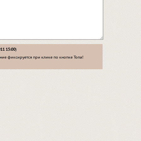
011 15:00
)
ие фиксируется при клике по кнопке Топа!