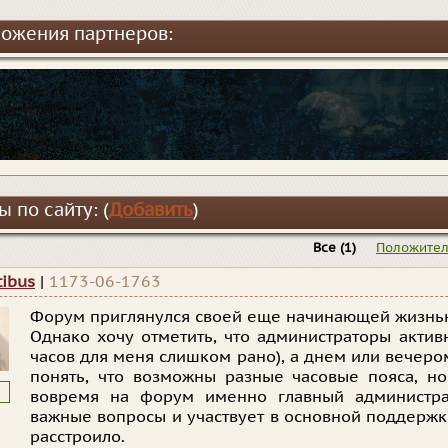
ожения партнеров:
 по сайту: (
Добавить
)
Все
(1)
Положите
tibus
|
1173-06-1763
Форум приглянулся своей еще начинающей жизнь
Однако хочу отметить, что администраторы актив
часов для меня слишком рано), а днем или вечером
понять, что возможны разные часовые пояса, но
вовремя на форум именно главный администра
важные вопросы и участвует в основной поддержк
расстроило.