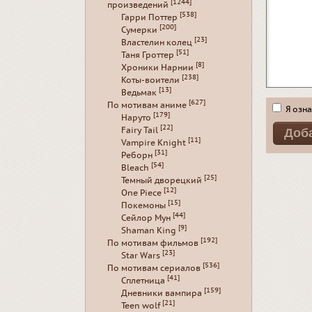
[1244]
произведений
[538]
Гарри Поттер
[200]
Сумерки
[23]
Властелин колец
[51]
Таня Гроттер
[8]
Хроники Нарнии
[238]
Коты-воители
[13]
Ведьмак
[627]
По мотивам аниме
Я озна
[179]
Наруто
[22]
Fairy Tail
[11]
Vampire Knight
[31]
Реборн
[54]
Bleach
[25]
Темный дворецкий
[12]
One Piece
[15]
Покемоны
[44]
Сейлор Мун
[9]
Shaman King
[192]
По мотивам фильмов
[23]
Star Wars
[536]
По мотивам сериалов
[41]
Сплетница
[159]
Дневники вампира
[21]
Teen wolf