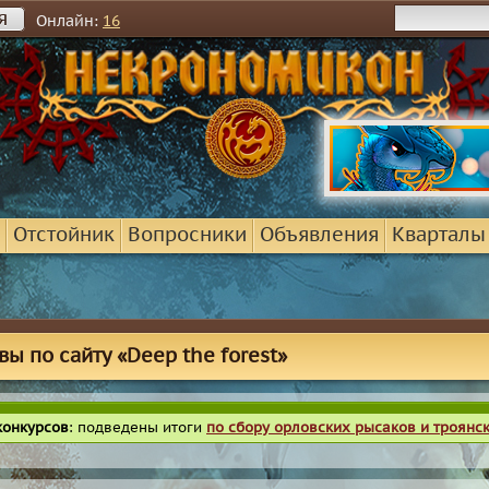
я
Онлайн:
16
Отстойник
Вопросники
Объявления
Кварталы
вы по сайту «Deep the forest»
конкурсов
: подведены итоги
по сбору орловских рысаков и троянс