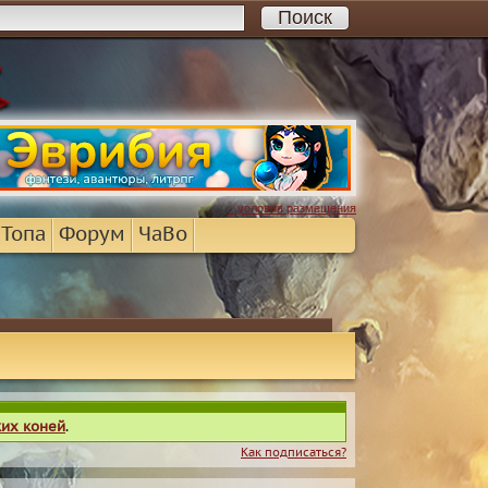
...условия размещения
 Топа
Форум
ЧаВо
ких коней
.
Как подписаться?