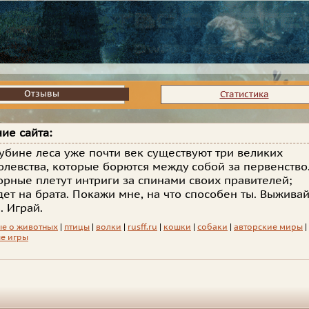
Отзывы
Отзывы
Статистика
ие сайта:
лубине леса уже почти век существуют три великих
олевства, которые борются между собой за первенство
рные плетут интриги за спинами своих правителей;
дет на брата. Покажи мне, на что способен ты. Выживай
. Играй.
е о животных
|
птицы
|
волки
|
rusff.ru
|
кошки
|
собаки
|
авторские миры
|
е игры