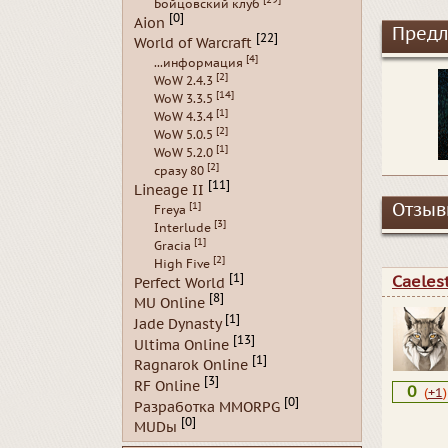
Бойцовский клуб
[0]
Aion
Предл
[22]
World of Warcraft
[4]
...информация
[2]
WoW 2.4.3
[14]
WoW 3.3.5
[1]
WoW 4.3.4
[2]
WoW 5.0.5
[1]
WoW 5.2.0
[2]
сразу 80
[11]
Lineage II
[1]
Отзывы
Freya
[3]
Interlude
[1]
Gracia
[2]
High Five
[1]
Caeles
Perfect World
[8]
MU Online
[1]
Jade Dynasty
[13]
Ultima Online
[1]
Ragnarok Online
[3]
RF Online
0
(
+1
)
[0]
Разработка MMORPG
[0]
MUDы