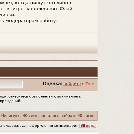
жает, когда пишут что-либо с
ее в игре королевство Флай
идирки.
чь модераторам работу.
Оценка:
войдите
в Топ!
юди, отнеситесь к оппонентам с пониманием.
упреждений.
Минимум -
40
симв., осталось набрать
40
симв.
спользовать для оформления комментария
[
BB
коды]
.