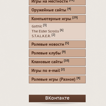
[12]
Игры на местности
[4]
Оружейные сайты
[29]
Компьютерные игры
[3]
Gothic
[6]
The Elder Scrolls
[2]
S.T.A.L.K.E.R.
[5]
Ролевые новости
[9]
Ролевые клубы
[10]
Клановые сайты
[2]
Игры по e-mail
[4]
Ролевые игры (Разное)
ВКонтакте