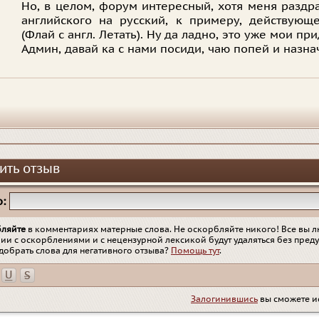
Но, в целом, форум интересный, хотя меня раздра
английского на русский, к примеру, действующ
(Флай с англ. Летать). Ну да ладно, это уже мои пр
Админ, давай ка с нами посиди, чаю попей и назна
ить отзыв
:
бляйте
в комментариях матерные слова. Не оскорбляйте никого! Все вы л
ии с оскорблениями и с нецензурной лексикой будут удаляться без пред
добрать слова для негативного отзыва?
Помощь тут
.
Залогинившись
вы сможете и