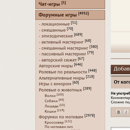
[5]
Чат-игры
[4932]
Форумные игры
[51]
- локационные
[70]
- смешанные
[689]
- эпизодические
[68]
- активный мастеринг
[380]
- смешанный мастеринг
[79]
- пассивный мастеринг
[67]
- авторский сюжет
[646]
Авторские миры
Добав
[448]
Ролевые по реальности
[218]
Альтернативные миры
От кого
[60]
Игры с юмором
[289]
Ролевые о животных
Не употре
[103]
Волки
Комментар
[43]
Собаки
Сложно по
[15]
Лошади
[119]
Кошки
[2978]
Форумки по мотивам
[121]
Кроссовер
По мотивам лит.