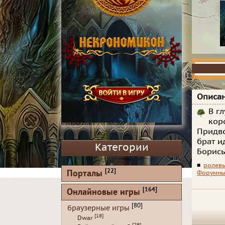
Описан
В г
кор
Придво
брат и
Категории
Борись
■
ролевы
[22]
Порталы
Форумны
[164]
Онлайновые игры
[80]
браузерные игры
[18]
Dwar
[29]